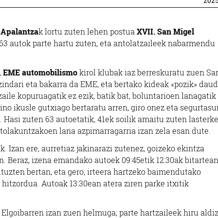
202
 Apalantza
k lortu zuten lehen postua
XVII. San Migel
63 autok parte hartu zuten, eta antolatzaileek nabarmendu
,
EME automobilismo
kirol klubak iaz berreskuratu zuen Sa
indari eta bakarra da EME, eta bertako kideak
«pozik» dau
aile kopuruagatik ez ezik, batik bat, boluntarioen lanagatik
ino ikusle gutxiago bertaratu arren, giro onez eta segurtas
.
Hasi zuten 63 autoetatik, 41ek soilik amaitu zuten lasterke
ntolakuntzakoen lana azpimarragarria izan zela esan dute.
. Izan ere, aurretiaz jakinarazi zutenez, goizeko ekintza
n. Beraz, izena emandako autoek 09:45etik 12:30ak bitartea
tuzten bertan, eta gero, irteera hartzeko baimendutako
hitzordua. Autoak 13:30ean atera ziren parke itxitik
 Elgoibarren izan zuen helmuga; parte hartzaileek hiru aldi