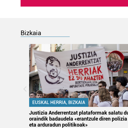
Bizkaia
EUSKAL HERRIA, BIZKAIA
an
Justizia Anderrentzat plataformak salatu d
oraindik badaudela «erantzule diren polizia
eta arduradun politikoak»