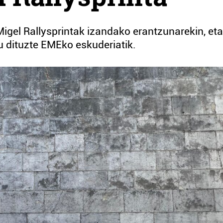
Migel Rallysprintak izandako erantzunarekin, eta
u dituzte EMEko eskuderiatik.