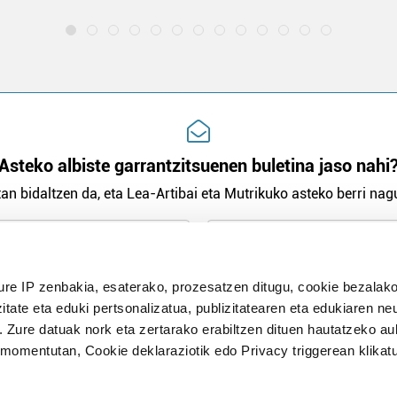
Asteko albiste garrantzitsuenen buletina jaso nahi
an bidaltzen da, eta Lea-Artibai eta Mutrikuko asteko berri nagu
n Politika
irakurri eta onartzen dut.
H
ure IP zenbakia, esaterako, prozesatzen ditugu, cookie bezalako
itate eta eduki pertsonalizatua, publizitatearen eta edukiaren ne
. Zure datuak nork eta zertarako erabiltzen dituen hautatzeko a
omentutan, Cookie deklaraziotik edo Privacy triggerean klikat
Publizitatea