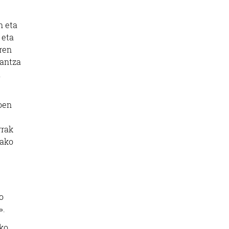
n eta
 eta
ren
lantza
a
koen
rrak
tako
o
».
ko