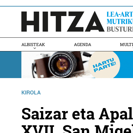
ALBISTEAK
AGENDA
MULT
KIROLA
Saizar eta Apa
XVII. San Mige