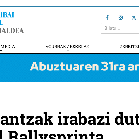
IMEDIA
AGURRAK / ESKELAK
ZERBITZ
lantzak irabazi du
l Rallysprinta