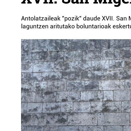
Antolatzaileak "pozik" daude XVII. San 
laguntzen aritutako boluntarioak eskert