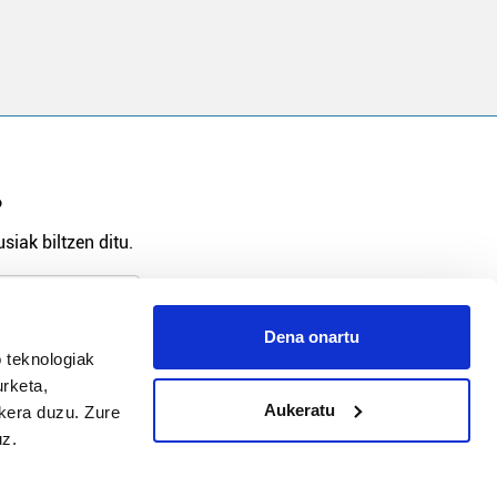
?
siak biltzen ditu.
Dena onartu
arpidetu
 teknologiak
urketa,
Aukeratu
ukera duzu. Zure
uz.
Argitalpen politika
Aniztasun politika