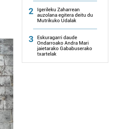
2
Igerileku Zaharrean
auzolana egitera deitu du
Mutrikuko Udalak
3
Eskuragarri daude
Ondarroako Andra Mari
jaietarako Gababuserako
txartelak