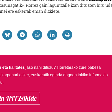
tasunagatik». Horrez gain laguntzaile izan dituzten hiru ud
gunei ere eskerrak eman dizkiete.
 eta kalitatez
jaso nahi dituzu?
Horretarako zure babesa
ekarpenari esker, euskaratik eginda dagoen tokiko informazio
u.
in HITZAkide