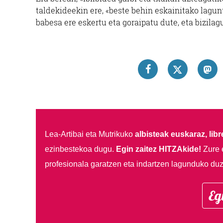
taldekideekin ere, «beste behin eskainitako lagun
babesa ere eskertu eta goraipatu dute, eta bizila
Lea-Artibai eta Mutrikuko
albisteak euskaraz, libre
ezinbestekoa dugu.
Egin zaitez HITZAkide!
Zure 
profesionala garatzen eta indartzen lagunduko duz
Eg