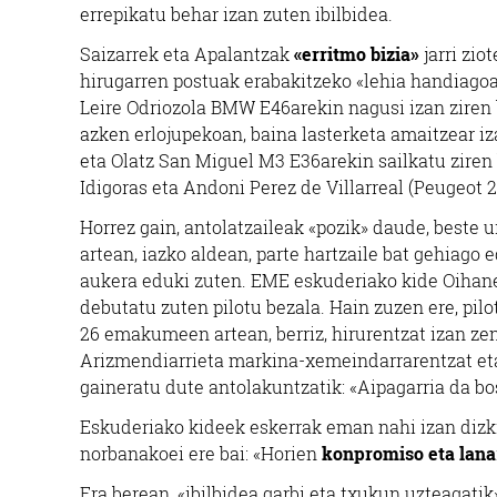
errepikatu behar izan zuten ibilbidea.
Saizarrek eta Apalantzak
«erritmo bizia»
jarri zio
hirugarren postuak erabakitzeko «lehia handiagoa»
Leire Odriozola BMW E46arekin nagusi izan ziren 
azken erlojupekoan, baina lasterketa amaitzear 
eta Olatz San Miguel M3 E36arekin sailkatu ziren
Idigoras eta Andoni Perez de Villarreal (Peugeot 2
Horrez gain, antolatzaileak «pozik» daude, beste 
artean, iazko aldean, parte hartzaile bat gehiago 
aukera eduki zuten. EME eskuderiako kide Oihan
debutatu zuten pilotu bezala. Hain zuzen ere, pil
26 emakumeen artean, berriz, hirurentzat izan ze
Arizmendiarrieta markina-xemeindarrarentzat eta 
gaineratu dute antolakuntzatik: «Aipagarria da b
Eskuderiako kideek eskerrak eman nahi izan dizkie
norbanakoei ere bai: «Horien
konpromiso eta lana
Era berean, «ibilbidea garbi eta txukun uzteagatik