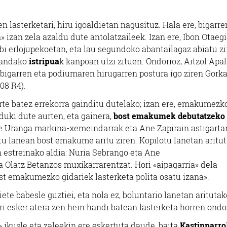
ten lasterketari, hiru igoaldietan nagusituz. Hala ere, bigarre
 izan zela azaldu dute antolatzaileek. Izan ere, Ibon Otaegi
bi erlojupekoetan, eta lau segundoko abantailagaz abiatu zi
izandako
istripua
k kanpoan utzi zituen. Ondorioz, Aitzol Apa
 bigarren eta podiumaren hirugarren postura igo ziren Gork
08 R4).
urte batez errekorra gainditu dutelako; izan ere, emakumez
eduki dute aurten, eta gainera,
bost emakumek debutatzeko
e Uranga markina-xemeindarrak eta Ane Zapirain astigarta
otu lanean bost emakume aritu ziren. Kopilotu lanetan aritu
n estreinako aldia: Nuria Sebrango eta Ane
Olatz Betanzos muxikarrarentzat. Hori «aipagarria» dela
ost emakumezko gidariek lasterketa polita osatu izana».
te babesle guztiei, eta nola ez, boluntario lanetan aritutak
ri esker atera zen hein handi batean lasterketa horren ondo
» ikusle eta zaleekin ere eskertuta daude, baita
Kastinparro