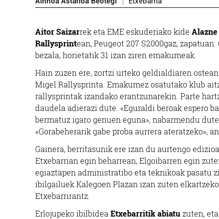
Ainhoa Astarloa Beotegi
Etxebarria
Aitor Saizar
rek eta EME eskuderiako kide
Alazne
Rallysprint
ean, Peugeot 207 S2000gaz, zapatuan. 
bezala, horietatik 31 izan ziren emakumeak.
Hain zuzen ere, zortzi urteko geldialdiaren ostean
Migel Rallysprinta. Emakumez osatutako klub aitz
rallysprintak izandako erantzunarekin. Parte hartz
daudela adierazi dute. «Eguraldi beroak espero ba
bermatuz igaro genuen eguna», nabarmendu dute
«G
orabeherarik gabe proba aurrera ateratzeko», a
Gainera, berritasunik ere izan du aurtengo edizioak
Etxebarrian egin beharrean, Elgoibarren egin zute
egiaztapen administratibo eta teknikoak pasatu zi
ibilgailuek Kalegoen Plazan izan zuten elkartzeko 
Etxebarrirantz.
Erlojupeko ibilbidea
Etxebarritik abiatu
zuten, eta