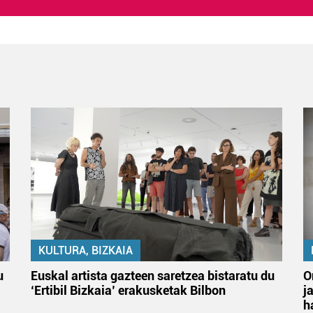
KULTURA, BIZKAIA
u
Euskal artista gazteen saretzea bistaratu du
O
‘Ertibil Bizkaia’ erakusketak Bilbon
j
h