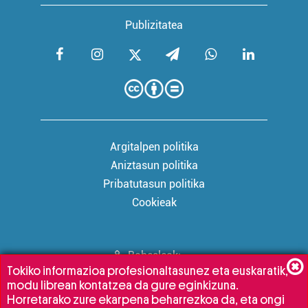
Publizitatea
Argitalpen politika
Aniztasun politika
Pribatutasun politika
Cookieak
Babesleak:
Tokiko informazioa profesionaltasunez eta euskaratik,
modu librean kontatzea da gure eginkizuna.
Horretarako zure ekarpena beharrezkoa da, eta ongi