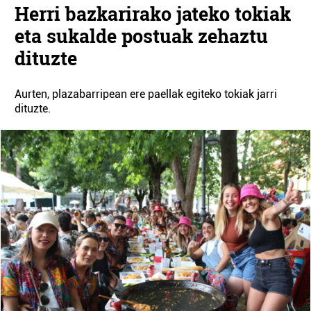
Herri bazkarirako jateko tokiak
eta sukalde postuak zehaztu
dituzte
Aurten, plazabarripean ere paellak egiteko tokiak jarri
dituzte.