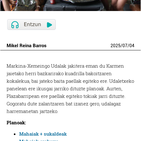
Mikel Reina Barros
2025
/
07
/
04
Markina-Xemeingo Udalak jakitera eman du Karmen
jaietako herri bazkarirako kuadrilla bakoitzaren
kokalekua, bai jateko baita paellak egiteko ere. Udaletxeko
panelean ere ikusgai jarriko dituzte planoak. Aurten,
Plazabarripean ere paellak egiteko tokiak jarri dituzte.
Gogoratu dute zalantzaren bat izanez gero, udalagaz
harremanetan jartzeko.
Planoak:
Mahaiak + sukaldeak