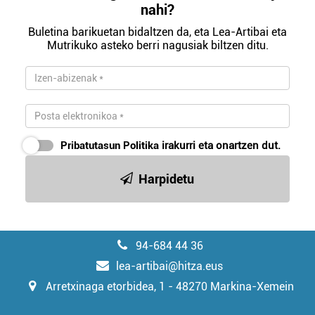
nahi?
Buletina barikuetan bidaltzen da, eta Lea-Artibai eta
Mutrikuko asteko berri nagusiak biltzen ditu.
Pribatutasun Politika
irakurri eta onartzen dut.
Harpidetu
94-684 44 36
lea-artibai@hitza.eus
Arretxinaga etorbidea, 1 - 48270 Markina-Xemein