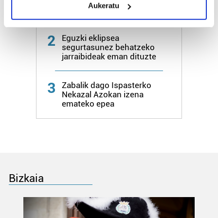
Aukeratu
Identify your device by actively scanning it for
Aulestin
specific characteristics (fingerprinting)
Find out more about how your personal data is processed
2
Eguzki eklipsea
and set your preferences in the
details section
.
segurtasunez behatzeko
jarraibideak eman dituzte
Guk eta gure bazkideek zure datu pertsonalak
prozesatzen ditugu, zure IP zenbakia, besteak beste,
3
Zabalik dago Ispasterko
teknologia erabiliz, cookieak adibidez, iragarki eta eduki
Nekazal Azokan izena
pertsonalizatuak eskaintzeko, iragarkiak eta edukia
emateko epea
neurtzeko, jendeari buruzko informazioa biltzeko eta
produktuak garatzeko. Zure datuak nork eta zertarako
erabiltzen dituen hauta dezakezu.
Bazkide batzuek ez dizute baimenik eskatzen, eta beren
interes komertzial legitimoetan babesten dira. Ikusi gure
Bizkaia
bazkideen zerrenda, beren ustez zein helburutarako
duten interes legitimoa eta horren aurka nola egin
dezakezun ikusteko.