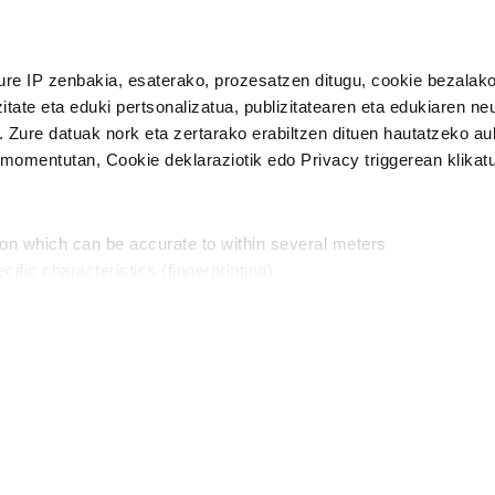
n Politika
irakurri eta onartzen dut.
ure IP zenbakia, esaterako, prozesatzen ditugu, cookie bezalako
H
itate eta eduki pertsonalizatua, publizitatearen eta edukiaren ne
. Zure datuak nork eta zertarako erabiltzen dituen hautatzeko a
omentutan, Cookie deklaraziotik edo Privacy triggerean klikat
Publizitatea
ion which can be accurate to within several meters
in
cific characteristics (fingerprinting)
d and set your preferences in the
details section
.
aratik, modu librean kontatzea da gure eginkizuna. Horret
intzoena da HITZAkide egitea.
n ditugu, zure IP zenbakia, besteak beste, teknologia erabiliz,
Babesleak:
, iragarkiak eta edukia neurtzeko, jendeari buruzko informazioa b
abiltzen dituen hauta dezakezu.
interes komertzial legitimoetan babesten dira. Ikusi gure bazki
ta horren aurka nola egin dezakezun ikusteko.