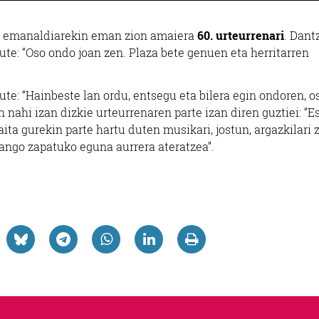
o emanaldiarekin eman zion amaiera
60. urteurrenari
. Dant
ute: “Oso ondo joan zen. Plaza bete genuen eta herritarren
ute: “Hainbeste lan ordu, entsegu eta bilera egin ondoren, o
nahi izan dizkie urteurrenaren parte izan diren guztiei: “E
baita gurekin parte hartu duten musikari, jostun, argazkilari 
izango zapatuko eguna aurrera ateratzea”.