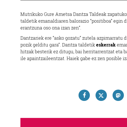
Mutrikuko Gure Ametsa Dantza Taldeak zapatuk
taldetik emanaldiaren balorazio “positiboa” egin d
erantzuna oso ona izan zen”.
Dantzariek ere “asko gozatu” zutela azpimarratu d
pozik gelditu gara”. Dantza taldetik
eskerrak
eman 
hitzak besterik ez ditugu, bai herritarrentzat eta 
ile apaintzaileentzat. Haiek gabe ez zen posible 