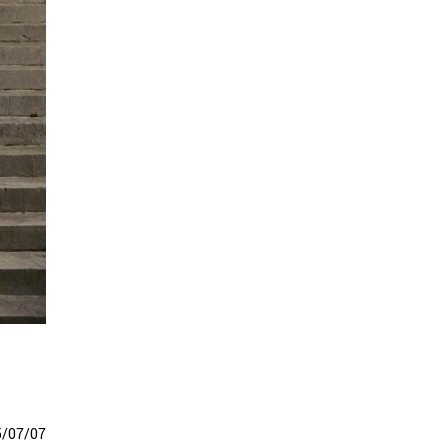
5
/
07
/
07