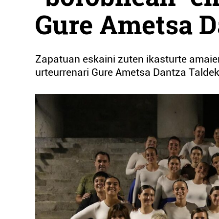
Gure Ametsa D
Zapatuan eskaini zuten ikasturte amai
urteurrenari Gure Ametsa Dantza Taldek