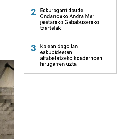
2
Eskuragarri daude
Ondarroako Andra Mari
jaietarako Gababuserako
txartelak
3
Kalean dago lan
eskubideetan
alfabetatzeko koadernoen
hirugarren uzta