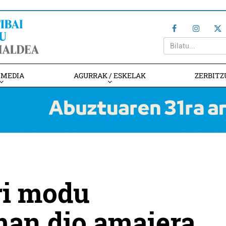
IMEDIA
AGURRAK / ESKELAK
ZERBITZ
ri modu
man dio amaiera