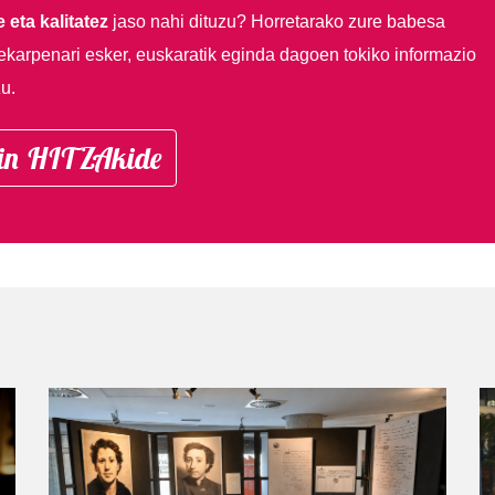
 eta kalitatez
jaso nahi dituzu?
Horretarako zure babesa
ekarpenari esker, euskaratik eginda dagoen tokiko informazio
u.
in HITZAkide