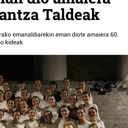
antza Taldeak
erako emanaldiarekin eman diote amaiera 60.
o kideak.