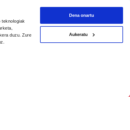
Dena onartu
 teknologiak
arpidetu
urketa,
Aukeratu
ukera duzu. Zure
uz.
Argitalpen politika
Aniztasun politika
Pribatutasun politika
Cookieak
arako zure ekarpena
 cookieak
iltzeko eta
deen zerrenda,