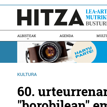
ALBISTEAK
AGENDA
MULT
KULTURA
60. urteurrena
"borobilean" e