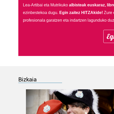
Lea-Artibai eta Mutrikuko
albisteak euskaraz, libre
ezinbestekoa dugu.
Egin zaitez HITZAkide!
Zure 
profesionala garatzen eta indartzen lagunduko duz
Eg
Bizkaia