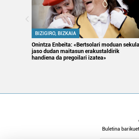
BIZIGIRO, BIZKAIA
na
Onintza Enbeita: «Bertsolari moduan sekul
jaso dudan maitasun erakustaldirik
handiena da pregoilari izatea»
Buletina barikuet