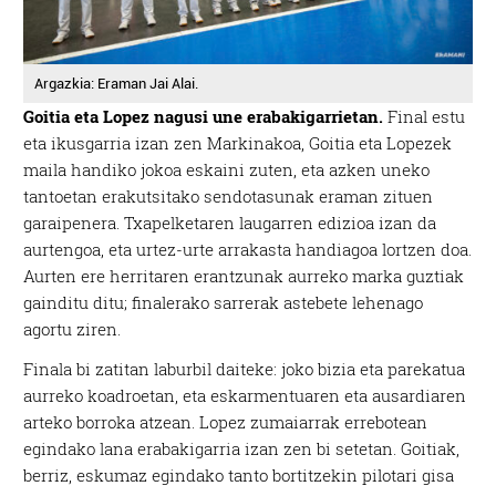
Argazkia: Eraman Jai Alai.
Goitia eta Lopez nagusi une erabakigarrietan.
Final estu
eta ikusgarria izan zen Markinakoa, Goitia eta Lopezek
maila handiko jokoa eskaini zuten, eta azken uneko
tantoetan erakutsitako sendotasunak eraman zituen
garaipenera. Txapelketaren laugarren edizioa izan da
aurtengoa, eta urtez-urte arrakasta handiagoa lortzen doa.
Aurten ere herritaren erantzunak aurreko marka guztiak
gainditu ditu; finalerako sarrerak astebete lehenago
agortu ziren.
Finala bi zatitan laburbil daiteke: joko bizia eta parekatua
aurreko koadroetan, eta eskarmentuaren eta ausardiaren
arteko borroka atzean. Lopez zumaiarrak errebotean
egindako lana erabakigarria izan zen bi setetan. Goitiak,
berriz, eskumaz egindako tanto bortitzekin pilotari gisa