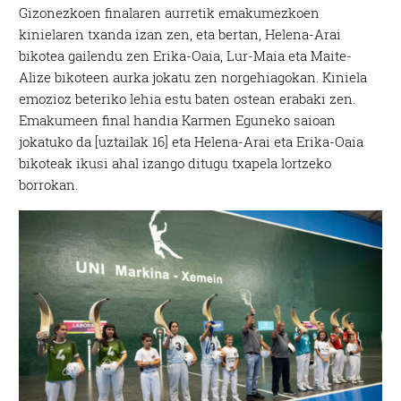
Gizonezkoen finalaren aurretik emakumezkoen
kinielaren txanda izan zen, eta bertan, Helena-Arai
bikotea gailendu zen Erika-Oaia, Lur-Maia eta Maite-
Alize bikoteen aurka jokatu zen norgehiagokan. Kiniela
emozioz beteriko lehia estu baten ostean erabaki zen.
Emakumeen final handia Karmen Eguneko saioan
jokatuko da [uztailak 16] eta Helena-Arai eta Erika-Oaia
bikoteak ikusi ahal izango ditugu txapela lortzeko
borrokan.