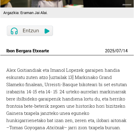
Argazkia: Eraman Jai Alai.
Ibon Bergara Etxearte
2025
/
07
/
14
Alex Goitiandiak eta Imanol Lopezek garaipen handia
eskuratu zuten atzo [uztailak 13] Markinako Grand
Slameko finalean, Urreisti-Basque bikoteari bi set estutan
irabazita: 14-15 eta 14- 15. 24 urteko aurrelari markinarrak
bere ibilbideko garaipenik handiena lortu du, eta herriko
frontoia bete-beterik zegoen une historiko hori bizitzeko.
Gainera txapela janzteko unea eguneko
hunkigarrienetako bat izan zen, zeren eta, ilobari aitonak
–Tomas Goyogana
Atxitxak
– jarri zion txapela buruan.