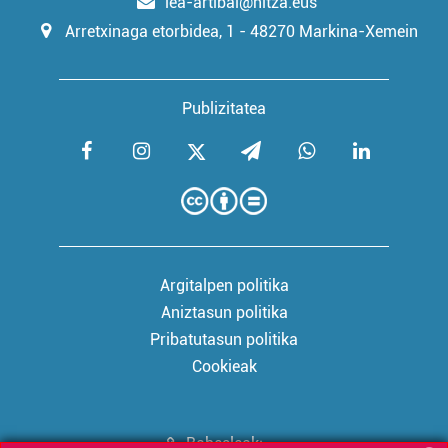
lea-artibai@hitza.eus
Arretxinaga etorbidea, 1 - 48270 Markina-Xemein
Publizitatea
Argitalpen politika
Aniztasun politika
Pribatutasun politika
Cookieak
Babesleak: