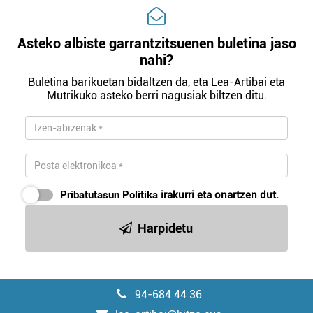
Asteko albiste garrantzitsuenen buletina jaso
nahi?
Buletina barikuetan bidaltzen da, eta Lea-Artibai eta
Mutrikuko asteko berri nagusiak biltzen ditu.
Pribatutasun Politika
irakurri eta onartzen dut.
Harpidetu
94-684 44 36