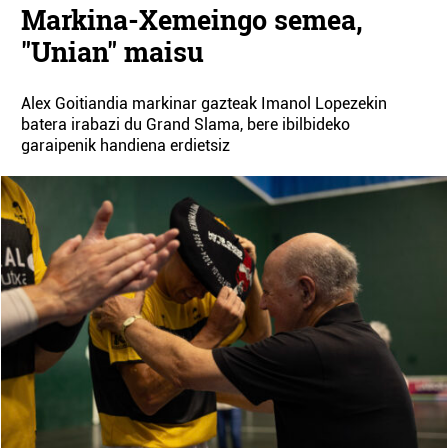
Markina-Xemeingo semea,
"Unian" maisu
Alex Goitiandia markinar gazteak Imanol Lopezekin
batera irabazi du Grand Slama, bere ibilbideko
garaipenik handiena erdietsiz