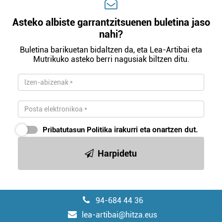
Asteko albiste garrantzitsuenen buletina jaso
nahi?
Buletina barikuetan bidaltzen da, eta Lea-Artibai eta
Mutrikuko asteko berri nagusiak biltzen ditu.
Pribatutasun Politika
irakurri eta onartzen dut.
Harpidetu
94-684 44 36
lea-artibai@hitza.eus