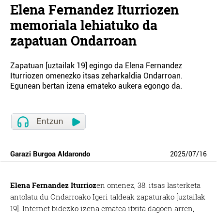
Elena Fernandez Iturriozen
memoriala lehiatuko da
zapatuan Ondarroan
Zapatuan [uztailak 19] egingo da Elena Fernandez
Iturriozen omenezko itsas zeharkaldia Ondarroan.
Egunean bertan izena emateko aukera egongo da.
Garazi Burgoa Aldarondo
2025
/
07
/
16
Elena Fernandez Iturrioz
en omenez, 38. itsas lasterketa
antolatu du Ondarroako Igeri taldeak zapaturako [uztailak
19]. Internet bidezko izena ematea itxita dagoen arren,