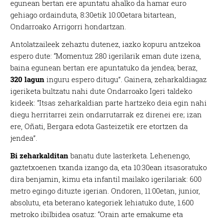
egunean bertan ere apuntatu ahalko da hamar euro
gehiago ordainduta, 8:30etik 10:00etara bitartean,
Ondarroako Arrigorri hondartzan.
Antolatzaileek zehaztu dutenez, iazko kopuru antzekoa
espero dute: “Momentuz 280 igerilarik eman dute izena,
baina egunean bertan ere apuntatuko da jendea; beraz,
320 lagun
inguru espero ditugu”. Gainera, zeharkaldiagaz
igeriketa bultzatu nahi dute Ondarroako Igeri taldeko
kideek: “Itsas zeharkaldian parte hartzeko deia egin nahi
diegu herritarrei zein ondarrutarrak ez direnei ere; izan
ere, Oñati, Bergara edota Gasteizetik ere etortzen da
jendea”.
Bi zeharkalditan
banatu dute lasterketa. Lehenengo,
gaztetxoenen txanda izango da, eta 10:30ean itsasoratuko
dira benjamin, kimu eta infantil mailako igerilariak: 600
metro egingo dituzte igerian. Ondoren, 11:00etan, junior,
absolutu, eta beterano kategoriek lehiatuko dute, 1.600
metroko ibilbidea osatuz: “Orain arte emakume eta