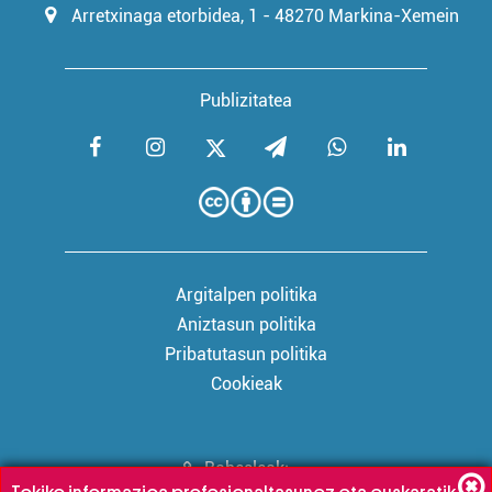
Arretxinaga etorbidea, 1 - 48270 Markina-Xemein
Publizitatea
Argitalpen politika
Aniztasun politika
Pribatutasun politika
Cookieak
Babesleak: