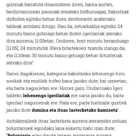
gizonak banatuta itsasoratzen ziren, baina aurten,
berdintasunean pausoak emateko helburuagaz, bakoitzak
ibilbidea egiteko behar duen denboraren araberako
taldeak antolatu ditugu. Hau da, zeharkaldia egiteko 24
minutu baino gutxiago behar duten igerilariak aterako
dira aurrena, 11:00etan. Ondoren, bost minutu beranduago
[11:05], 24 minututik 30era bitartekoen txanda izango da,
eta 11:10ean 30 minutu baino gehiago behar dituztenak
aterako dira”.
Sariei dagokienez, kategoria bakoitzeko lehenengo hiru
neskek eta mutilek trofeo bana jasoko dute; bai umeetan,
eta baita nagusietan ere. Horrez gain, Ondarroako Igeri
taldeko
lehenengo igerilariak
ere saria jasoko du, baita
igerilari nagusienak ere. Hala ere, parte hartzaile guztiek
jasoko dute
domina eta itsas lasterketako kamiseta
“.
Antolatzaileek itsas lasterketa aurrera ateratzeko orduan
boluntarioek egindako lana eskertu nahi izan dute:
“
Boluntario
asko daude lanean egitasmoa aurrera