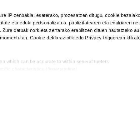
n Politika
irakurri eta onartzen dut.
H
ure IP zenbakia, esaterako, prozesatzen ditugu, cookie bezalako
itate eta eduki pertsonalizatua, publizitatearen eta edukiaren ne
. Zure datuak nork eta zertarako erabiltzen dituen hautatzeko a
omentutan, Cookie deklaraziotik edo Privacy triggerean klikat
Publizitatea
ion which can be accurate to within several meters
in
cific characteristics (fingerprinting)
d and set your preferences in the
details section
.
aratik, modu librean kontatzea da gure eginkizuna. Horret
intzoena da HITZAkide egitea.
n ditugu, zure IP zenbakia, besteak beste, teknologia erabiliz,
Babesleak:
, iragarkiak eta edukia neurtzeko, jendeari buruzko informazioa b
abiltzen dituen hauta dezakezu.
interes komertzial legitimoetan babesten dira. Ikusi gure bazki
ta horren aurka nola egin dezakezun ikusteko.