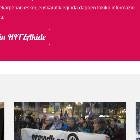
ekarpenari esker, euskaratik eginda dagoen tokiko informazio
u.
in HITZAkide