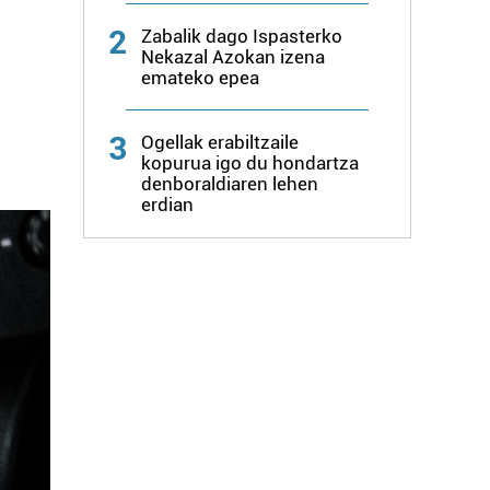
2
Zabalik dago Ispasterko
Nekazal Azokan izena
emateko epea
3
Ogellak erabiltzaile
kopurua igo du hondartza
denboraldiaren lehen
erdian