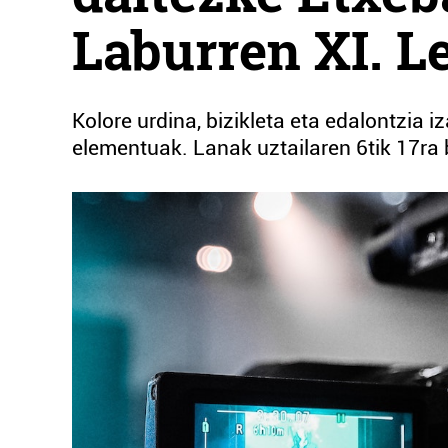
Laburren XI. L
Kolore urdina, bizikleta eta edalontzia 
elementuak. Lanak uztailaren 6tik 17ra 