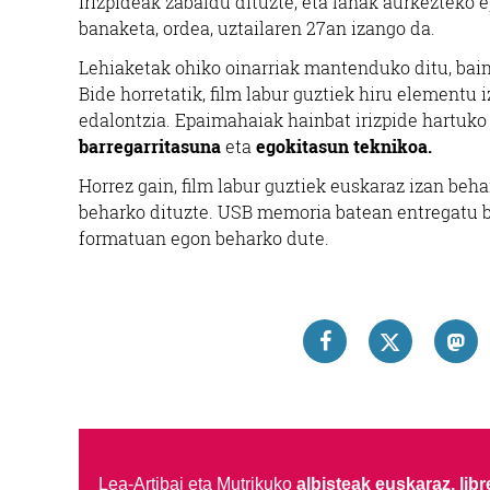
irizpideak zabaldu dituzte, eta lanak aurkezteko 
banaketa, ordea, uztailaren 27an izango da.
Lehiaketak ohiko oinarriak mantenduko ditu, baina
Bide horretatik, film labur guztiek hiru elementu i
edalontzia. Epaimahaiak hainbat irizpide hartuko
barregarritasuna
eta
egokitasun teknikoa.
Horrez gain, film labur guztiek euskaraz izan beh
beharko dituzte. USB memoria batean entregatu b
formatuan egon beharko dute.
Lea-Artibai eta Mutrikuko
albisteak euskaraz, libre