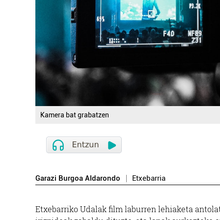
Kamera bat grabatzen
Garazi Burgoa Aldarondo
Etxebarria
Etxebarriko Udalak film laburren lehiaketa antola