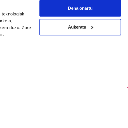
Dena onartu
arpidetu
 teknologiak
urketa,
Aukeratu
ukera duzu. Zure
uz.
Argitalpen politika
Aniztasun politika
Pribatutasun politika
Cookieak
arako zure ekarpena
 cookieak
iltzeko eta
deen zerrenda,