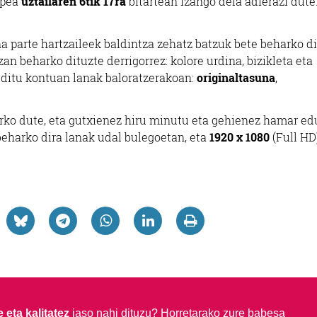
epea
uztailaren 6tik 17ra
bitartean izango dela adierazi dute.
 parte hartzaileek baldintza zehatz batzuk bete beharko di
zan beharko dituzte derrigorrez: kolore urdina, bizikleta eta
 ditu kontuan lanak baloratzerakoan:
originaltasuna
,
arko dute, eta gutxienez hiru minutu eta gehienez hamar ed
eharko dira lanak udal bulegoetan, eta
1920 x 1080
(Full HD
 eta kalitatez
jaso nahi dituzu?
Horretarako zure babesa