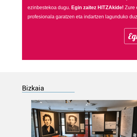
ezinbestekoa dugu.
Egin zaitez HITZAkide!
Zure 
profesionala garatzen eta indartzen lagunduko duz
Eg
Bizkaia