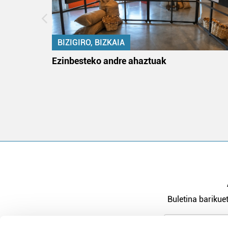
BIZIGIRO, BIZKAIA
na
Ezinbesteko andre ahaztuak
Buletina barikuet