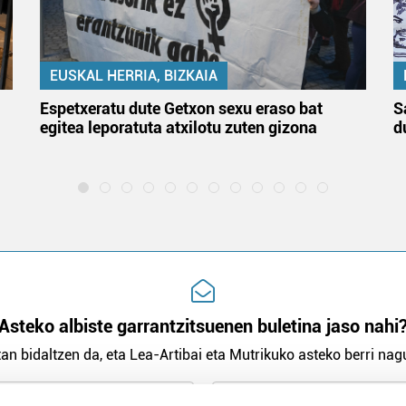
EUSKAL HERRIA, BIZKAIA
Espetxeratu dute Getxon sexu eraso bat
S
egitea leporatuta atxilotu zuten gizona
d
Asteko albiste garrantzitsuenen buletina jaso nahi
an bidaltzen da, eta Lea-Artibai eta Mutrikuko asteko berri nagu