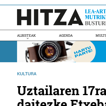
ALBISTEAK
AGENDA
MULT
KULTURA
Uztailaren 17r
daitezke Etxeb