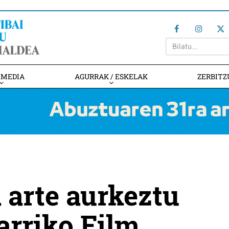
IMEDIA
AGURRAK / ESKELAK
ZERBITZ
a arte aurkeztu
arriko Film