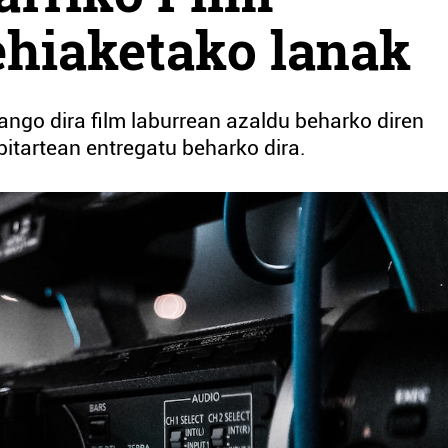
ehiaketako lanak
izango dira film laburrean azaldu beharko diren
bitartean entregatu beharko dira.