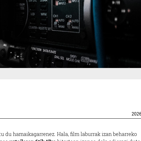
202
tu du hamaikagarrenez. Hala, film laburrak izan beharreko