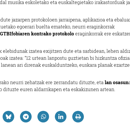
 udal musika eskoletako eta euskaltegietako irakastorduak j
dute jazarpen protokoloen jarraipena, aplikazioa eta ebalua
atuetako egoerari buelta emateko, neurri eraginkorrak
GTBIfobiaren kontrako protokolo
eraginkorrak ere eskatze
 elebidunak izatea exijitzen dute eta sarbidean, lehen aldi
oak izatea: “12 urtean lanpostu guztietan bi hizkuntza ofizia
 lanean ari direnak euskalduntzeko, euskara planak ezartze
rako neurri zehatzak ere zerrandatu dituzte, eta
lan osasun
o dituzte euren aldarrikapen eta eskakizunen artean.