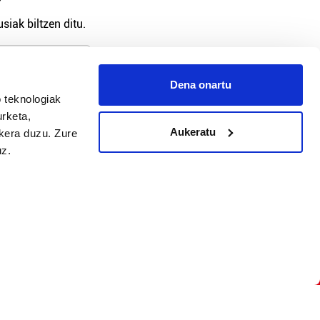
?
siak biltzen ditu.
Dena onartu
arpidetu
 teknologiak
urketa,
Aukeratu
ukera duzu. Zure
uz.
Argitalpen politika
Aniztasun politika
Pribatutasun politika
Cookieak
arako zure ekarpena
 cookieak
iltzeko eta