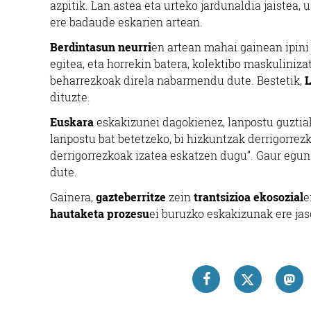
azpitik. Lan astea eta urteko jardunaldia jaistea,
ere badaude eskarien artean.
Berdintasun neurri
en artean mahai gainean ipini 
egitea, eta horrekin batera, kolektibo maskuliniz
beharrezkoak direla nabarmendu dute. Bestetik,
L
dituzte.
Euskara
eskakizunei dagokienez, lanpostu guztiak
lanpostu bat betetzeko, bi hizkuntzak derrigorrezk
derrigorrezkoak izatea eskatzen dugu”. Gaur egun
dute.
Gainera,
gazteberritze
zein
trantsizioa ekosozial
e
hautaketa prozesu
ei buruzko eskakizunak ere jas