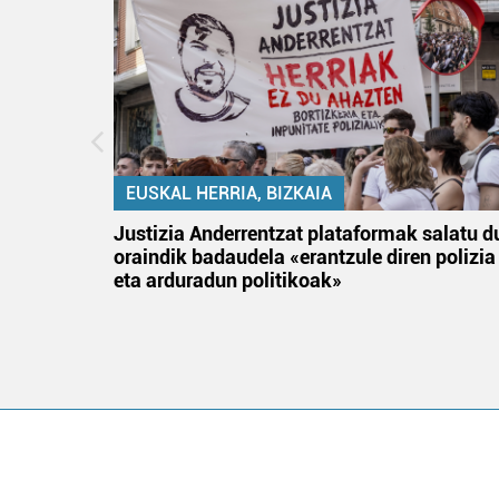
EUSKAL HERRIA, BIZKAIA
an
Justizia Anderrentzat plataformak salatu d
oraindik badaudela «erantzule diren polizia
eta arduradun politikoak»