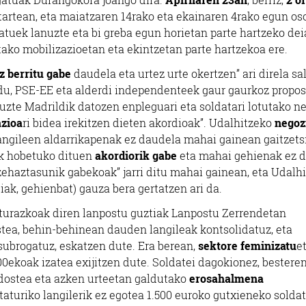
bitartean, eta maiatzaren 14rako eta ekainaren 4rako egun os
katuek lanuzte eta bi greba egun horietan parte hartzeko dei
utako mobilizazioetan eta ekintzetan parte hartzekoa ere.
z berritu gabe
daudela eta urtez urte okertzen” ari direla sa
ldu, PSE-EE eta alderdi independenteek gaur gaurkoz prop
ituzte Madrildik datozen enpleguari eta soldatari lotutako n
azioa
ri bidea irekitzen dieten akordioak”. Udalhitzeko
negoz
 langileen aldarrikapenak ez daudela mahai gainean gaitzetsi
ak hobetuko dituen
akordiorik gabe
eta mahai gehienak ez 
ehaztasunik gabekoak” jarri ditu mahai gainean, eta Udalh
ak, gehienbat) gauza bera gertatzen ari da.
iturazkoak diren lanpostu guztiak Lanpostu Zerrendetan
stea, behin-behinean dauden langileak kontsolidatuz, eta
k subrogatuz, eskatzen dute. Era berean,
sektore feminizatu
e
00ekoak izatea exijitzen dute. Soldatei dagokionez, bestere
ostea eta azken urteetan galdutako
erosahalmena
taturiko langilerik ez egotea 1.500 euroko gutxieneko solda