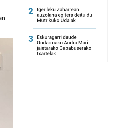
2
Igerileku Zaharrean
auzolana egitera deitu du
en
Mutrikuko Udalak
3
Eskuragarri daude
Ondarroako Andra Mari
jaietarako Gababuserako
txartelak