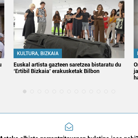
KULTURA, BIZKAIA
u
Euskal artista gazteen saretzea bistaratu du
O
‘Ertibil Bizkaia’ erakusketak Bilbon
j
h