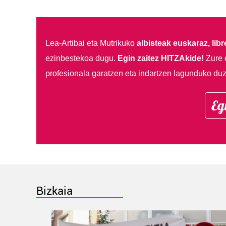
Lea-Artibai eta Mutrikuko
albisteak euskaraz, libre
ezinbestekoa dugu.
Egin zaitez HITZAkide!
Zure 
profesionala garatzen eta indartzen lagunduko duz
Eg
Bizkaia