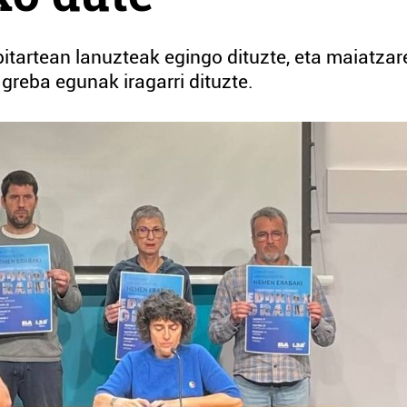
bitartean lanuzteak egingo dituzte, eta maiatzar
reba egunak iragarri dituzte.