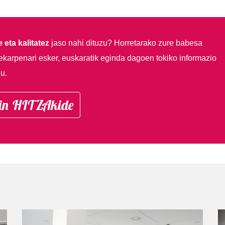
 eta kalitatez
jaso nahi dituzu?
Horretarako zure babesa
ekarpenari esker, euskaratik eginda dagoen tokiko informazio
u.
in HITZAkide