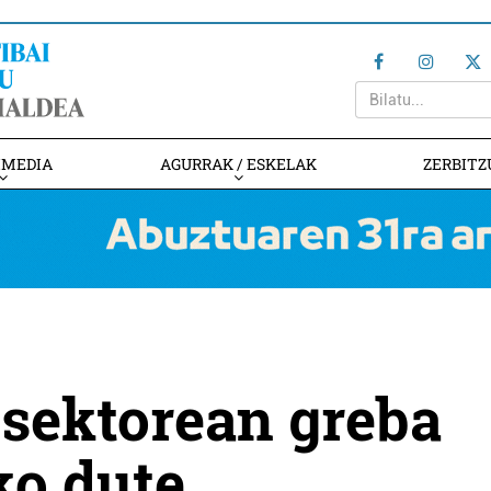
IMEDIA
AGURRAK / ESKELAK
ZERBITZ
 sektorean greba
ko dute