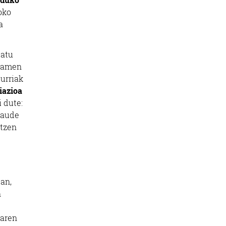
oko
a
latu
osamen
eurriak
iazioa
 dute:
daude
itzen
tan,
n
taren