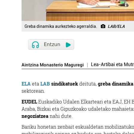
Greba dinamika aurkezteko agerraldia.
LAB/ELA
Lea-Artibai eta Mutr
Aintzina Monasterio Maguregi
ELA
eta
LAB
sindikatuek
deituta,
greba dinamika
sektorean.
EUDEL
Euskadiko Udalen Elkarteari eta EAJ, EH 
Araba, Bizkai eta Gipuzkoako udaletako mahaiet
negoziatzea
nahi dute.
Bariku honetan zenbait eskualdetan mobilizatuko d
mobilizaziorik egingo ez badute ere, bertako del