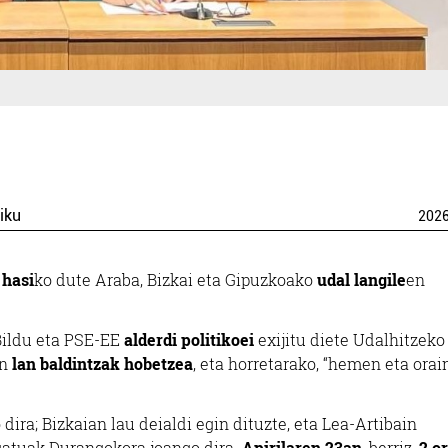
iku
202
 hasi
ko dute Araba, Bizkai eta Gipuzkoako
udal langile
en
Bildu eta PSE-EE
alderdi politikoei
exijitu diete Udalhitzeko
an
lan baldintzak hobetzea
, eta horretarako, “hemen eta orai
ira; Bizkaian lau deialdi egin dituzte, eta Lea-Artibain
egatuak Durangokora joango dira.
Apirilaren 23an
, berriz,
2 o