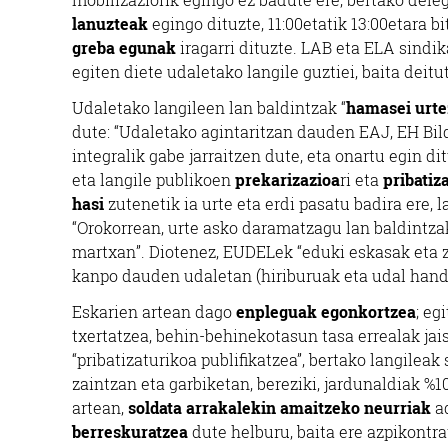
lanuzteak
egingo dituzte, 11:00etatik 13:00etara 
greba egunak
iragarri dituzte. LAB eta ELA sindi
egiten diete udaletako langile guztiei, baita deit
Udaletako langileen lan baldintzak “
hamasei urte
dute: “Udaletako agintaritzan dauden EAJ, EH Bi
integralik gabe jarraitzen dute, eta onartu egin d
eta langile publikoen
prekarizazioa
ri eta
pribatiz
hasi
zutenetik ia urte eta erdi pasatu badira ere,
“Orokorrean, urte asko daramatzagu lan baldintz
martxan”. Diotenez, EUDELek “eduki eskasak eta z
kanpo dauden udaletan (hiriburuak eta udal handi
Eskarien artean dago
enpleguak egonkortzea
; eg
txertatzea, behin-behinekotasun tasa errealak jai
“pribatizaturikoa publifikatzea”, bertako langilea
zaintzan eta garbiketan, bereziki, jardunaldiak %1
artean,
soldata arrakalekin amaitzeko neurriak
ad
berreskuratzea
dute helburu, baita ere azpikontra