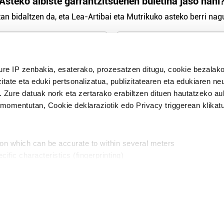
Asteko albiste garrantzitsuenen buletina jaso nahi
an bidaltzen da, eta Lea-Artibai eta Mutrikuko asteko berri nagu
n Politika
irakurri eta onartzen dut.
H
ure IP zenbakia, esaterako, prozesatzen ditugu, cookie bezalako
itate eta eduki pertsonalizatua, publizitatearen eta edukiaren ne
. Zure datuak nork eta zertarako erabiltzen dituen hautatzeko a
omentutan, Cookie deklaraziotik edo Privacy triggerean klikat
Publizitatea
ion which can be accurate to within several meters
in
cific characteristics (fingerprinting)
d and set your preferences in the
details section
.
aratik, modu librean kontatzea da gure eginkizuna. Horret
intzoena da HITZAkide egitea.
n ditugu, zure IP zenbakia, besteak beste, teknologia erabiliz,
Babesleak:
, iragarkiak eta edukia neurtzeko, jendeari buruzko informazioa b
abiltzen dituen hauta dezakezu.