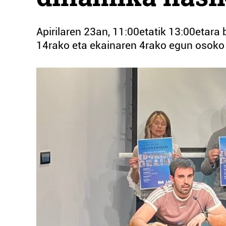
Apirilaren 23an, 11:00etatik 13:00etara 
14rako eta ekainaren 4rako egun osoko g