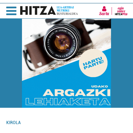
Sartu
KIROLA