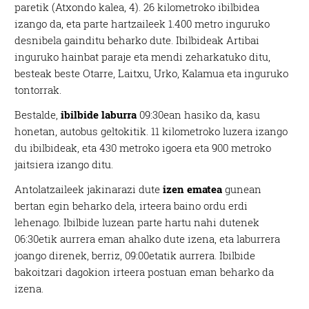
paretik (Atxondo kalea, 4). 26 kilometroko ibilbidea
izango da, eta parte hartzaileek 1.400 metro inguruko
desnibela gainditu beharko dute. Ibilbideak Artibai
inguruko hainbat paraje eta mendi zeharkatuko ditu,
besteak beste Otarre, Laitxu, Urko, Kalamua eta inguruko
tontorrak.
Bestalde,
ibilbide laburra
09:30ean hasiko da, kasu
honetan, autobus geltokitik. 11 kilometroko luzera izango
du ibilbideak, eta 430 metroko igoera eta 900 metroko
jaitsiera izango ditu.
Antolatzaileek jakinarazi dute
izen ematea
gunean
bertan egin beharko dela, irteera baino ordu erdi
lehenago. Ibilbide luzean parte hartu nahi dutenek
06:30etik aurrera eman ahalko dute izena, eta laburrera
joango direnek, berriz, 09:00etatik aurrera. Ibilbide
bakoitzari dagokion irteera postuan eman beharko da
izena.