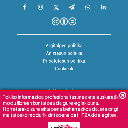
Argitalpen politika
Aniztasun politika
Pribatutasun politika
Cookieak
Babesleak:
Tokiko informazioa profesionaltasunez eta euskaratik,
modu librean kontatzea da gure eginkizuna.
Horretarako zure ekarpena beharrezkoa da, eta ongi
maitatzeko modurik zintzoena da HITZAkide egitea.