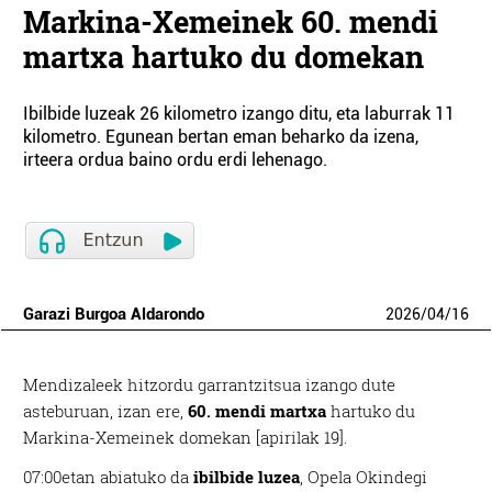
Markina-Xemeinek 60. mendi
martxa hartuko du domekan
Ibilbide luzeak 26 kilometro izango ditu, eta laburrak 11
kilometro. Egunean bertan eman beharko da izena,
irteera ordua baino ordu erdi lehenago.
Garazi Burgoa Aldarondo
2026
/
04
/
16
Mendizaleek hitzordu garrantzitsua izango dute
asteburuan, izan ere,
60. mendi martxa
hartuko du
Markina-Xemeinek domekan [apirilak 19].
07:00etan abiatuko da
ibilbide luzea
, Opela Okindegi