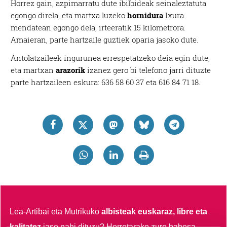
Horrez gain, azpimarratu dute ibilbideak seinaleztatuta
egongo direla, eta martxa luzeko
hornidura
Ixura
mendatean egongo dela, irteeratik 15 kilometrora.
Amaieran, parte hartzaile guztiek oparia jasoko dute.
Antolatzaileek ingurunea errespetatzeko deia egin dute,
eta martxan
arazorik
izanez gero bi telefono jarri dituzte
parte hartzaileen eskura: 636 58 60 37 eta 616 84 71 18.
Lea-Artibai eta Mutrikuko
albisteak euskaraz, libre eta
kalitatez
jaso nahi dituzu?
Horretarako zure babesa