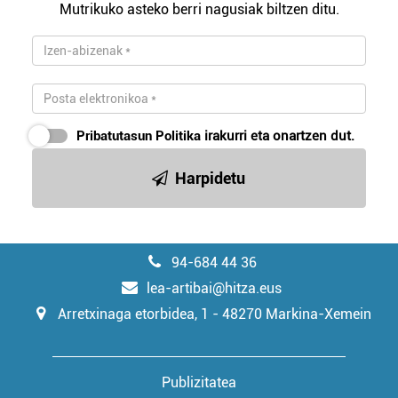
Mutrikuko asteko berri nagusiak biltzen ditu.
Pribatutasun Politika
irakurri eta onartzen dut.
Harpidetu
94-684 44 36
lea-artibai@hitza.eus
Arretxinaga etorbidea, 1 - 48270 Markina-Xemein
Publizitatea