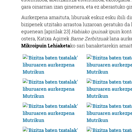
gara oinarrian izan ginenera, eta ez aberastuko gi
Aurkezpena amaituta, liburuak eskuz esku ibili d
bizipenek utzitako arrastoa luzaroan geratuko da
eguenean [apirilak 23]
Habiako ipuinak
ipuin kont
ostera, Katixa Agirrek
Barne Zerbitzuak
lana aurk
Mikroipuin Lehiaketa
ko sari banaketarekin amait