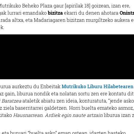
Mutrikuko Beheko Plaza gaur [apirilak 18] goizean, izan ere,
agak lurrari emandako
bizitza
ekarri du denen ahotara
Onint
rada altxa, eta Madariagaren bizitzan murgiltzeko aukera
ek.
burua aurkeztu du Enbeitak
Mutrikuko Liburu Hilabetearen
z gain, liburua nondik eta nolatan sortu zen ere kontatu dit
i Baratzea
ataletik abiatu zen ideia, konturatuta, “jende asko
ez ziela baserritarrei galdetzen. Horri buelta emateko asmoz,
zitako
Hausnarrean. Ardiek egin naute artzain
liburua izan 
eta buruari “buelta asko” eman ostean, idazten hasteko