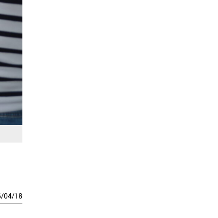
6
/
04
/
18