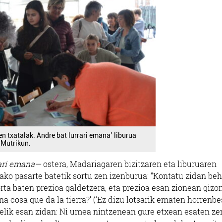
en txatalak. Andre bat lurrari emana’ liburua
 Mutrikun.
rari emana—
ostera, Madariagaren bizitzaren eta liburuaren
ako pasarte batetik sortu zen izenburua: “Kontatu zidan beh
orta baten prezioa galdetzera, eta prezioa esan zionean gizo
na cosa que da la tierra?’ (‘Ez dizu lotsarik ematen horrenbe
 Felik esan zidan: Ni umea nintzenean gure etxean esaten z