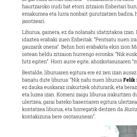
haurtzaroko irudi bat etorri zitzaion Enbeitari bur
emakumea eta lurra nonbait gurutzatzen badira, ho
jasotzeari.
Liburua, gainera, ez da nolanahi idatzitakoa izan.
idaztea erabaki zuen Enbeitak: “Pentsatu nuen ir
gauzarik onena”. Behin hori erabakita ekin zion Ma
ostean heldu zitzaion hurrengo erronka: “Nik eusk
hitz egiten”. Horri aurre egite, ahozkotasunaren 
Bestalde, liburuaren egitura ere ez zen izan ausa
banatu dute liburua: “Nik nahi nuen liburua
Felik 
ez dauka euskaraz irakurtzek ohiturarik, eta beraz
eta luzea izan. Komeni zaigu liburua irakurtzen du
ulertzea, garai bateko baserriaren egitura ulertz
kontatzea liburua, eta horregatik deitzen da
Bizit
kontakizuna bere osotasunean”.