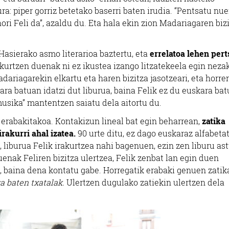
ura: piper gorriz betetako baserri baten irudia. “Pentsatu nue
ri Feli da”, azaldu du. Eta hala ekin zion Madariagaren biz
 Hasierako asmo literarioa baztertu, eta
errelatoa lehen per
akurtzen duenak ni ez ikustea izango litzatekeela egin nez
dariagarekin elkartu eta haren bizitza jasotzeari, eta horre
ara batuan idatzi dut liburua, baina Felik ez du euskara ba
“musika” mantentzen saiatu dela aitortu du.
z erabakitakoa. Kontakizun lineal bat egin beharrean,
zatika
irakurri ahal izatea.
90 urte ditu, ez dago euskaraz alfabetat
, liburua Felik irakurtzea nahi bagenuen, ezin zen liburu as
enak Feliren bizitza ulertzea, Felik zenbat lan egin duen
ea, baina dena kontatu gabe. Horregatik erabaki genuen zatik
za baten txatalak.
Ulertzen dugulako zatiekin ulertzen dela