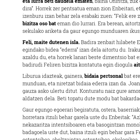
eta lurra beti daudela ematen
, baina Onintza, zuk
dira”. Horrek zer pentsatua eman zion Enbeitari, 
izenburu izan behar zela erabaki zuen: “Felik ere ze
bizitza oso
bat
eman dio lurrari. Era berean, aitort
sekulako ariketa da gaur egungo munduaren ikuspe
Feli, maite dutenen isla.
Badira zenbait hilabete 
egindako bidea “ederra” izan dela aitortu du. Ira
azaldu du, eta horrek lanari beste dimentsio bat
badirudi Feliren bizitza kontatuta egin diogula
ai
Liburua idazteak, gainera,
bidaia pertsonal
bat ere
munduan, eta niretzat bidaia ederra izan da. Joan
gauza asko ulertu ditut. Konturatu naiz gure am
aldatzen dela. Beti topatu dute modu bat bakardade
Gaur egungo egoerari begiratuta, ostera, baserri
horretara itzuli behar garela uste du Enbeitak: “Az
nekazaritza intentsiboaren eta basogintzan monoku
badagoela uste dut, baina itzuli egin behar gara 
estentsiboa, abeltzaintza estentsiboa, ekologikoa