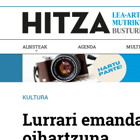
ALBISTEAK
AGENDA
MULT
KULTURA
Lurrari emanda
oihartzuna