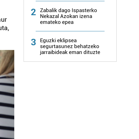
2
Zabalik dago Ispasterko
Nekazal Azokan izena
aur
emateko epea
uta,
3
Eguzki eklipsea
segurtasunez behatzeko
jarraibideak eman dituzte