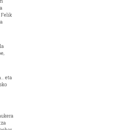
en
ta
 Felik
ea
la
e,
a… eta
asko
 aukera
tza
 behar