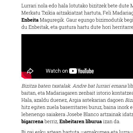
Lurrari nola edo hala lotutako bizitzek bete dute 
Merkatu Txikia aitzakiatzat hartuta, Feli Madari
Enbeita
Maguregik. Gaur egungo bizimodutik begi
du Enbeitak, eta gustura hartu dute hori herritarr
Bizitza baten txatalak. Andre bat lurrari emana
li
baitan, eta Madariagaren zenbait istorio kontatzea
Hala, azaldu duenez, Argia astekarian dagoen
Biz
hitz egiten zuela baserritarrei buruz, baina inork 
lehenengo saiakera Josebe Blanco artzainak idat
bigarrena
berriz,
Enbeitaren liburua
izan da.
Bi gai esku artean hartuta —emakumea eta lurra— 