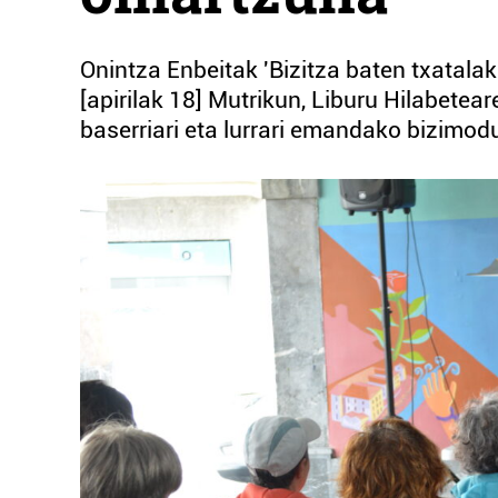
Onintza Enbeitak 'Bizitza baten txatalak
[apirilak 18] Mutrikun, Liburu Hilabetea
baserriari eta lurrari emandako bizimodu