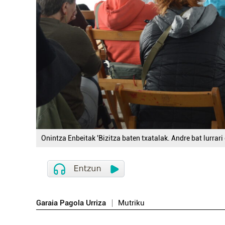
Onintza Enbeitak 'Bizitza baten txatalak. Andre bat lurrari
Garaia Pagola Urriza
Mutriku