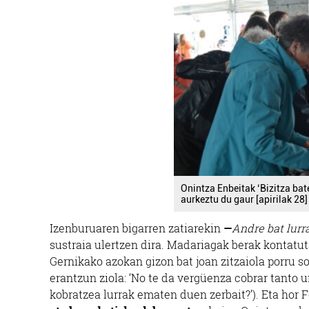
Onintza Enbeitak ‘Bizitza bat
aurkeztu du gaur [apirilak 28]
Izenburuaren bigarren zatiarekin
—
Andre bat lur
sustraia ulertzen dira. Madariagak berak kontatut
Gernikako azokan gizon bat joan zitzaiola porru s
erantzun ziola: ‘No te da vergüenza cobrar tanto u
kobratzea lurrak ematen duen zerbait?’). Eta hor