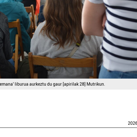
 emana' liburua aurkeztu du gaur [apirilak 28] Mutrikun.
202