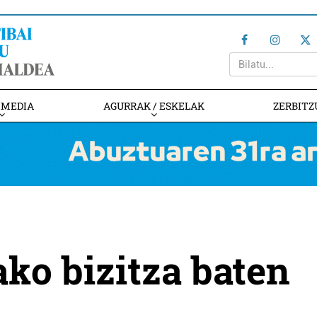
IMEDIA
AGURRAK / ESKELAK
ZERBITZ
ko bizitza baten