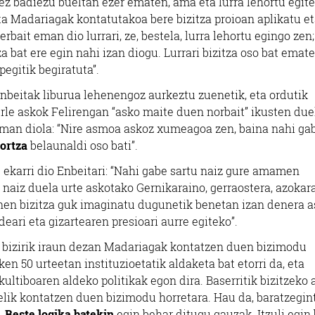
 ez badiezu bueltan ezer ematen, ama eta lurra lehortu egit
eta Madariagak kontatutakoa bere bizitza proioan aplikatu e
rbait eman dio lurrari, ze, bestela, lurra lehortu egingo zen;
za bat ere egin nahi izan diogu. Lurrari bizitza oso bat emat
gitik begiratuta”.
Enbeitak liburua lehenengoz aurkeztu zuenetik, eta ordutik
kurle askok Felirengan “asko maite duen norbait” ikusten due
 eman diola: “Nire asmoa askoz xumeagoa zen, baina nahi gab
tortza
belaunaldi oso bati”.
 ekarri dio Enbeitari: “Nahi gabe sartu naiz gure amamen
 naiz duela urte askotako Gernikaraino, gerraostera, azokar
onen bizitza guk imaginatu dugunetik benetan izan denera 
ari eta gizartearen presioari aurre egiteko”.
ak bizirik iraun dezan Madariagak kontatzen duen bizimodu
ken 50 urteetan instituzioetatik aldaketa bat etorri da, eta
ltiboaren aldeko politikak egon dira. Baserritik bizitzeko
Felik kontatzen duen bizimodu horretara. Hau da, baratzegin
…
Beste logika batekin
egin behar ditugu gauzak. Itzuli egin