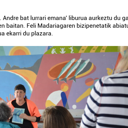
. Andre bat lurrari emana' liburua aurkeztu du g
ren baitan. Feli Madariagaren bizipenetatik abiat
a ekarri du plazara.