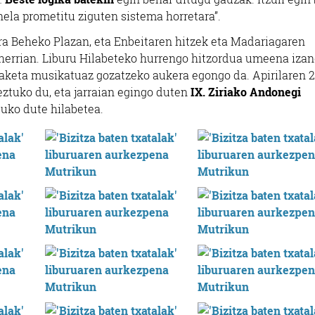
nela prometitu ziguten sistema horretara”.
ira Beheko Plazan, eta Enbeitaren hitzek eta Madariagaren
 herrian. Liburu Hilabeteko hurrengo hitzordua umeena izan
aketa musikatuaz gozatzeko aukera egongo da. Apirilaren 2
eztuko du, eta jarraian egingo duten
IX. Ziriako Andonegi
uko dute hilabetea.