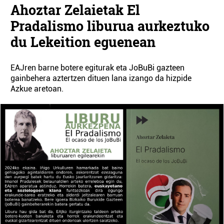
Ahoztar Zelaietak El
Pradalismo liburua aurkeztuko
du Lekeition eguenean
EAJren barne botere egiturak eta JoBuBi gazteen
gainbehera aztertzen dituen lana izango da hizpide
Azkue aretoan.