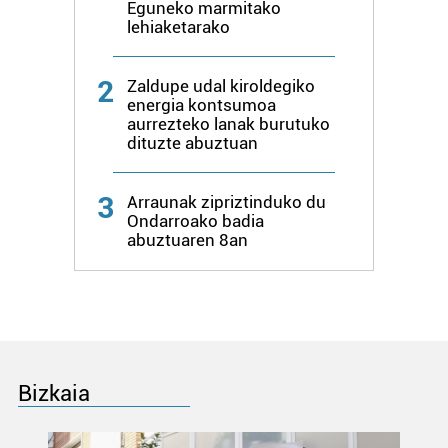
pertsonalizatuak eskaintzeko, iragarkiak eta edukia
Eguneko marmitako
neurtzeko, jendeari buruzko informazioa biltzeko eta
lehiaketarako
produktuak garatzeko. Zure datuak nork eta zertarako
erabiltzen dituen hauta dezakezu.
2
Zaldupe udal kiroldegiko
energia kontsumoa
Bazkide batzuek ez dizute baimenik eskatzen, eta beren
aurrezteko lanak burutuko
dituzte abuztuan
interes komertzial legitimoetan babesten dira. Ikusi gure
bazkideen zerrenda, beren ustez zein helburutarako
duten interes legitimoa eta horren aurka nola egin
3
Arraunak zipriztinduko du
dezakezun ikusteko.
Ondarroako badia
abuztuaren 8an
Lortu zure datu pertsonalak prozesatzeko moduari
buruzko informazio gehiago eta ezarri zure lehentasunak
datuen atalean. Edozein unetan alda edo ken dezakezu
zure baimena Cookieen adierazpenean.
Webgune honek cookie propioak eta hirugarrenen cookie-
Bizkaia
fitxategiak erabiltzen ditu. Zure esperientzia eta
zerbitzuak hobetzeko asmoz, cookie teknologiaz