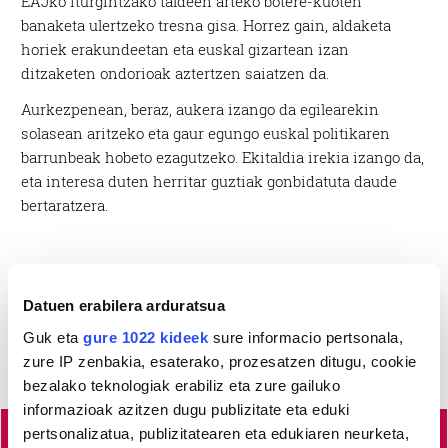
EAJko iturgintzako taldeen arteko botere-kuoten
banaketa ulertzeko tresna gisa. Horrez gain, aldaketa
horiek erakundeetan eta euskal gizartean izan
ditzaketen ondorioak aztertzen saiatzen da.
Aurkezpenean, beraz, aukera izango da egilearekin
solasean aritzeko eta gaur egungo euskal politikaren
barrunbeak hobeto ezagutzeko. Ekitaldia irekia izango da,
eta interesa duten herritar guztiak gonbidatuta daude
bertaratzera.
Datuen erabilera arduratsua
Guk eta
gure 1022 kideek
sure informacio pertsonala,
zure IP zenbakia, esaterako, prozesatzen ditugu, cookie
bezalako teknologiak erabiliz eta zure gailuko
informazioak azitzen dugu publizitate eta eduki
pertsonalizatua, publizitatearen eta edukiaren neurketa,