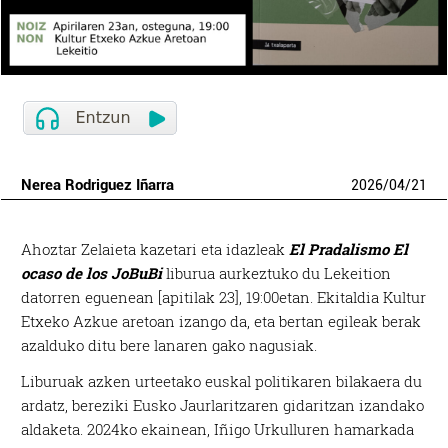
Nerea Rodriguez Iñarra
2026
/
04
/
21
Ahoztar Zelaieta kazetari eta idazleak
El Pradalismo El
ocaso de los JoBuBi
liburua aurkeztuko du Lekeition
datorren eguenean [apitilak 23], 19:00etan. Ekitaldia Kultur
Etxeko Azkue aretoan izango da, eta bertan egileak berak
azalduko ditu bere lanaren gako nagusiak.
Liburuak azken urteetako euskal politikaren bilakaera du
ardatz, bereziki Eusko Jaurlaritzaren gidaritzan izandako
aldaketa. 2024ko ekainean, Iñigo Urkulluren hamarkada