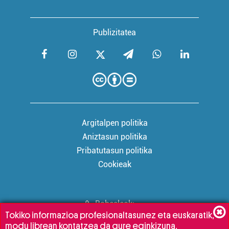
Publizitatea
Argitalpen politika
Aniztasun politika
Pribatutasun politika
Cookieak
Babesleak:
Tokiko informazioa profesionaltasunez eta euskaratik,
modu librean kontatzea da gure eginkizuna.