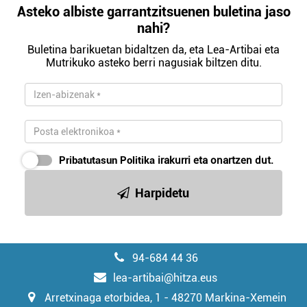
Asteko albiste garrantzitsuenen buletina jaso
nahi?
Buletina barikuetan bidaltzen da, eta Lea-Artibai eta
Mutrikuko asteko berri nagusiak biltzen ditu.
Pribatutasun Politika
irakurri eta onartzen dut.
Harpidetu
94-684 44 36
lea-artibai@hitza.eus
Arretxinaga etorbidea, 1 - 48270 Markina-Xemein