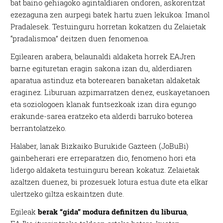
bat baino gehiagoko agintaldiaren ondoren, askorentzat
ezezaguna zen aurpegi batek hartu zuen lekukoa: Imanol
Pradalesek. Testuinguru horretan kokatzen du Zelaietak
“pradalismoa” deitzen duen fenomenoa.
Egilearen arabera, belaunaldi aldaketa horrek EAJren
barne egituretan eragin sakona izan du, alderdiaren
aparatua astinduz eta boterearen banaketan aldaketak
eraginez. Liburuan azpimarratzen denez, euskayetanoen
eta soziologoen klanak funtsezkoak izan dira egungo
erakunde-sarea eratzeko eta alderdi barruko boterea
berrantolatzeko.
Halaber, lanak Bizkaiko Burukide Gazteen (JoBuBi)
gainbeherari ere erreparatzen dio, fenomeno hori eta
lidergo aldaketa testuinguru berean kokatuz. Zelaietak
azaltzen duenez, bi prozesuek lotura estua dute eta elkar
ulertzeko giltza eskaintzen dute.
Egileak
berak “gida” modura definitzen du liburua
,