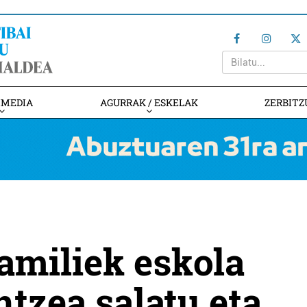
IMEDIA
AGURRAK / ESKELAK
ZERBITZ
amiliek eskola
ntzea salatu eta