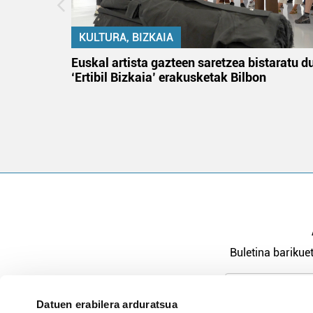
KULTURA, BIZKAIA
na
Euskal artista gazteen saretzea bistaratu d
‘Ertibil Bizkaia’ erakusketak Bilbon
Buletina barikuet
Datuen erabilera arduratsua