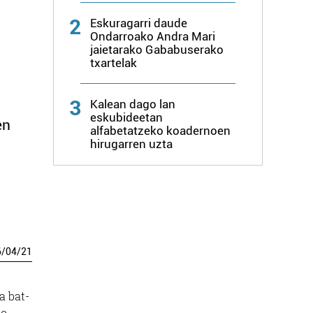
2
Eskuragarri daude
Ondarroako Andra Mari
jaietarako Gababuserako
txartelak
3
Kalean dago lan
eskubideetan
en
alfabetatzeko koadernoen
hirugarren uzta
6
/
04
/
21
a bat-
so