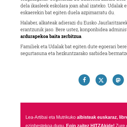
dela ikasleek eskolara joan ahal izateko. Udalak
eskaerekin bat egiten duela azpimarratu du.
Halaber, alkateak adierazi du Eusko Jaurlaritzarek
erantzunik jaso. Bere ustez, konponbidea admini
ardurapekoa baita zerbitzua
.
Familiek eta Udalak bat egiten dute egoerari ber
segurtasuna eta hezkuntzarako sarbidea bermatz
Lea-Artibai eta Mutrikuko
albisteak euskaraz, libre
ezinbestekoa dugu.
Egin zaitez HITZAkide!
Zure 