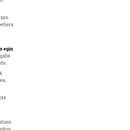
tzen
 behera
o egin
 gabe
 du.
k
ea.
ote
 duen
tekoa