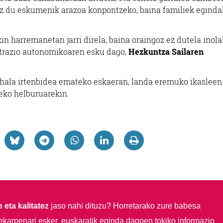
 ez du eskumenik arazoa konpontzeko, baina familiek egind
in harremanetan jarri direla, baina oraingoz ez dutela inol
strazio autonomikoaren esku dago,
Hezkuntza Sailaren
ehala irtenbidea emateko eskaeran, landa eremuko ikasleen
eko helburuarekin.
 eta kalitatez
jaso nahi dituzu?
Horretarako zure babesa
ekarpenari esker, euskaratik eginda dagoen tokiko informazio