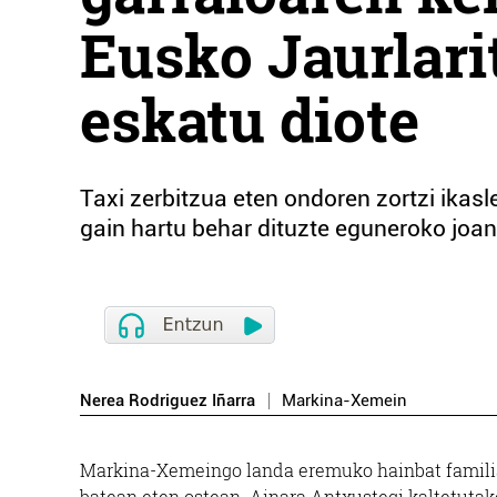
Eusko Jaurlari
eskatu diote
Taxi zerbitzua eten ondoren zortzi ikasl
gain hartu behar dituzte eguneroko joan
Nerea Rodriguez Iñarra
Markina-Xemein
Markina-Xemeingo landa eremuko hainbat familiak 
batean eten ostean. Ainara Antxustegi kaltetutak