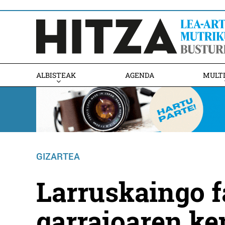
ALBISTEAK
AGENDA
MULT
GIZARTEA
Larruskaingo f
garraioaren ke