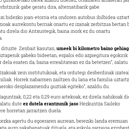
rbitzurik gabe geratu dira, alternatibarik gabe.
axi bidezko joan-etorria eta ondoren autobus ibilbidea uztar
zioak aurrekontu berriak onartu ez izanak zerbitzua bertan
atu direla dio Antxustegik, baina inork ez du onartu
a.
 dituzte. Zenbait kasutan,
umeek bi kilometro baino gehiag
giztapenik gabeko bideetan, espaloi edo azpiegitura egokirik
ela esaten da, baina errealitatean ez da betetzen”, salatu
tzakoak zein institutukoak, eta ordutegi desberdinak izatea
miliak. Horrek nabarmen zailtzen du lana eta familia uztartz
eroko desplazamendu guztiak egiteko”, azaldu du.
guntzak, 0,22 eta 0,29 euro artekoak, ez direla nahikoak di
salatu dute
ez dutela erantzunik jaso
Hezkuntza Saileko
ere horretan jarraitzen duela.
kezka agertu du egoeraren aurrean, bereziki landa eremuan
 eta auzo sakabanatuak dituela, eta eskola garraioa ezinbes