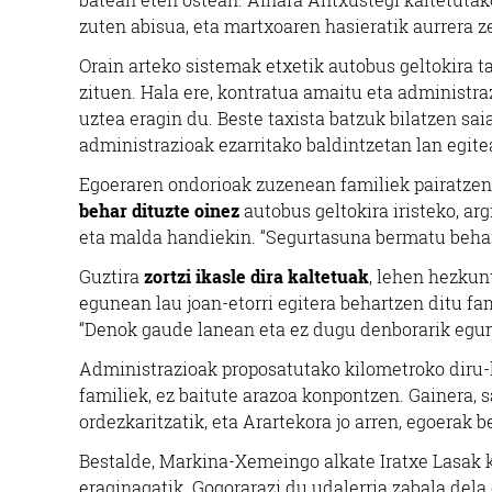
zuten abisua, eta martxoaren hasieratik aurrera ze
Orain arteko sistemak etxetik autobus geltokira t
zituen. Hala ere, kontratua amaitu eta administra
uztea eragin du. Beste taxista batzuk bilatzen sai
administrazioak ezarritako baldintzetan lan egite
Egoeraren ondorioak zuzenean familiek pairatzen
behar dituzte oinez
autobus geltokira iristeko, ar
eta malda handiekin. “Segurtasuna bermatu behar d
Guztira
zortzi ikasle dira kaltetuak
, lehen hezkun
egunean lau joan-etorri egitera behartzen ditu fa
“Denok gaude lanean eta ez dugu denborarik egun
Administrazioak proposatutako kilometroko diru-la
familiek, ez baitute arazoa konpontzen. Gainera, 
ordezkaritzatik, eta Arartekora jo arren, egoerak b
Bestalde, Markina-Xemeingo alkate Iratxe Lasak 
eraginagatik. Gogorarazi du udalerria zabala dela