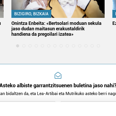
BIZIGIRO, BIZKAIA
u
Onintza Enbeita: «Bertsolari moduan sekula
E
jaso dudan maitasun erakustaldirik
handiena da pregoilari izatea»
Asteko albiste garrantzitsuenen buletina jaso nahi
an bidaltzen da, eta Lea-Artibai eta Mutrikuko asteko berri nagu