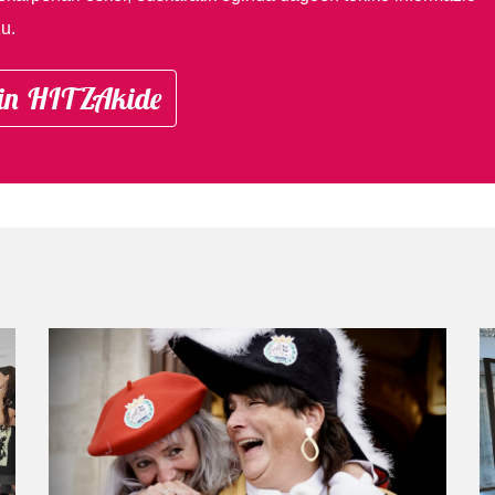
u.
in HITZAkide