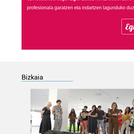
profesionala garatzen eta indartzen lagunduko duz
Eg
Bizkaia