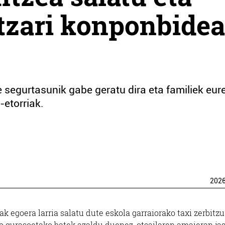
tzari konponbidea
e segurtasunik gabe geratu dira eta familiek eur
-etorriak.
202
egoera larria salatu dute eskola garraiorako taxi zerbitzu
o gurasoetako batek azaldu duenez, otsailaren amaieran ja