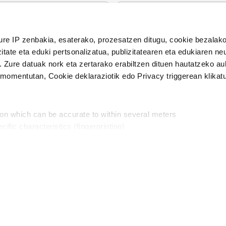
n Politika
irakurri eta onartzen dut.
ure IP zenbakia, esaterako, prozesatzen ditugu, cookie bezalako
H
itate eta eduki pertsonalizatua, publizitatearen eta edukiaren ne
. Zure datuak nork eta zertarako erabiltzen dituen hautatzeko a
omentutan, Cookie deklaraziotik edo Privacy triggerean klikat
Publizitatea
ion which can be accurate to within several meters
in
cific characteristics (fingerprinting)
d and set your preferences in the
details section
.
aratik, modu librean kontatzea da gure eginkizuna. Horret
intzoena da HITZAkide egitea.
n ditugu, zure IP zenbakia, besteak beste, teknologia erabiliz,
Babesleak:
, iragarkiak eta edukia neurtzeko, jendeari buruzko informazioa b
abiltzen dituen hauta dezakezu.
interes komertzial legitimoetan babesten dira. Ikusi gure bazki
ta horren aurka nola egin dezakezun ikusteko.