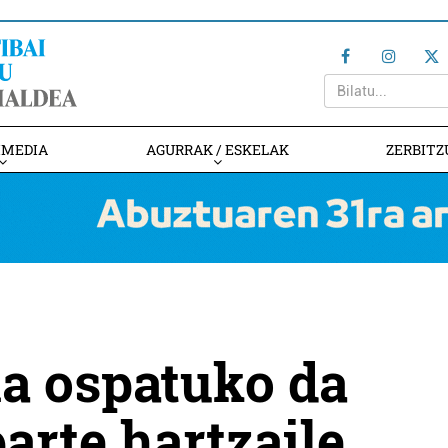
IMEDIA
AGURRAK / ESKELAK
ZERBITZ
a ospatuko da
arte hartzaile