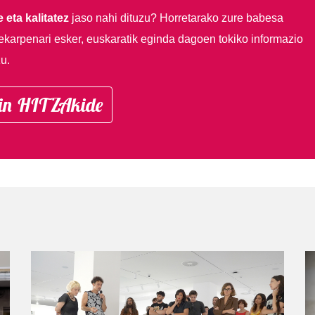
 eta kalitatez
jaso nahi dituzu?
Horretarako zure babesa
ekarpenari esker, euskaratik eginda dagoen tokiko informazio
u.
in HITZAkide