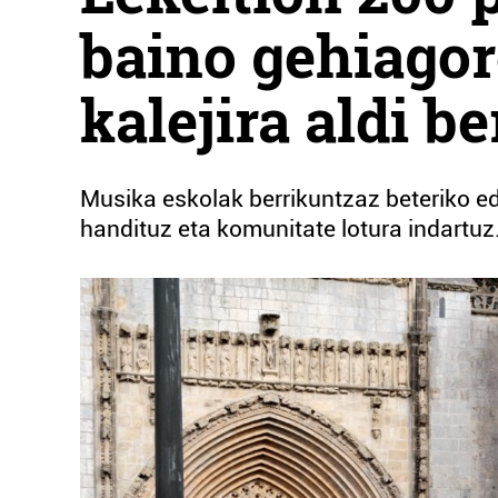
baino gehiagor
kalejira aldi b
Musika eskolak berrikuntzaz beteriko ed
handituz eta komunitate lotura indartuz