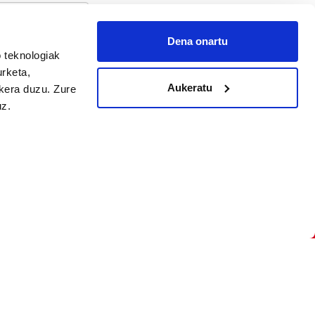
Dena onartu
 teknologiak
arpidetu
urketa,
Aukeratu
ukera duzu. Zure
uz.
Argitalpen politika
Aniztasun politika
Pribatutasun politika
Cookieak
arako zure ekarpena
 cookieak
iltzeko eta
deen zerrenda,