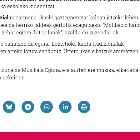
ka eskolako kideentzat.
zial
nabarmena. Ikasle gazteenentzat kalean jotzeko lehen
bea da herriko taldeak gertutik ezagutzeko. “Motibazio hand
 zehar egiten duten lanak”, azaldu du zuzendariak.
e baliatzen da eguna, Lekeitioko kanta tradizionalak
nen arteko lotura sendotuz. Urtero, ikasle batzuk animatzen 
kizuna da Musikaia Eguna, eta aurten ere musika, elkarlana 
 Lekeition.