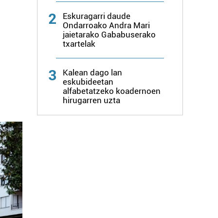
2
Eskuragarri daude
Ondarroako Andra Mari
jaietarako Gababuserako
txartelak
3
Kalean dago lan
eskubideetan
alfabetatzeko koadernoen
hirugarren uzta