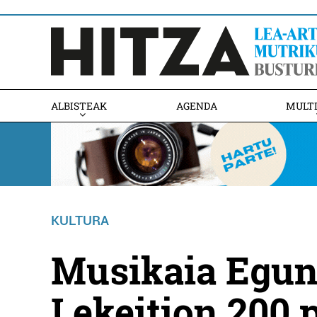
ALBISTEAK
AGENDA
MULT
KULTURA
Musikaia Egun
Lekeition 200 p