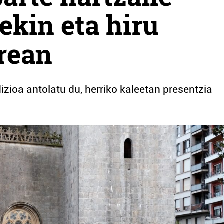
ekin eta hiru
erean
izioa antolatu du, herriko kaleetan presentzia
.