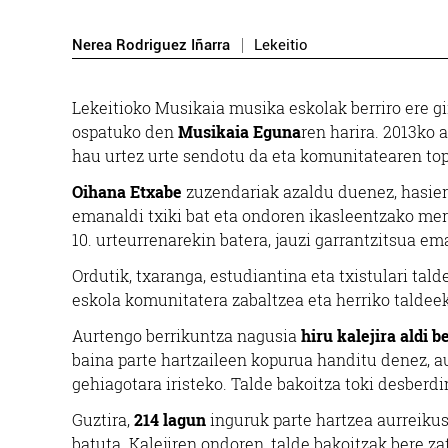
Nerea Rodriguez Iñarra
Lekeitio
Lekeitioko Musikaia musika eskolak berriro ere gi
ospatuko den
Musikaia Eguna
ren harira. 2013ko 
hau urtez urte sendotu da eta komunitatearen to
Oihana Etxabe
zuzendariak azaldu duenez, hasier
emanaldi txiki bat eta ondoren ikasleentzako mer
10. urteurrenarekin batera, jauzi garrantzitsua e
Ordutik, txaranga, estudiantina eta txistulari ta
eskola komunitatera zabaltzea eta herriko taldeek
Aurtengo berrikuntza nagusia
hiru kalejira aldi 
baina parte hartzaileen kopurua handitu denez, au
gehiagotara iristeko. Talde bakoitza toki desberd
Guztira,
214 lagun
inguruk parte hartzea aurreikus
batuta. Kalejiren ondoren, talde bakoitzak bere za