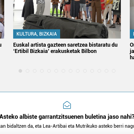
KULTURA, BIZKAIA
u
Euskal artista gazteen saretzea bistaratu du
O
‘Ertibil Bizkaia’ erakusketak Bilbon
j
h
Asteko albiste garrantzitsuenen buletina jaso nahi
an bidaltzen da, eta Lea-Artibai eta Mutrikuko asteko berri nagu