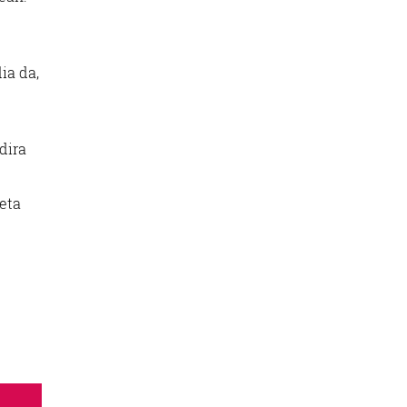
ia da,
dira
eta