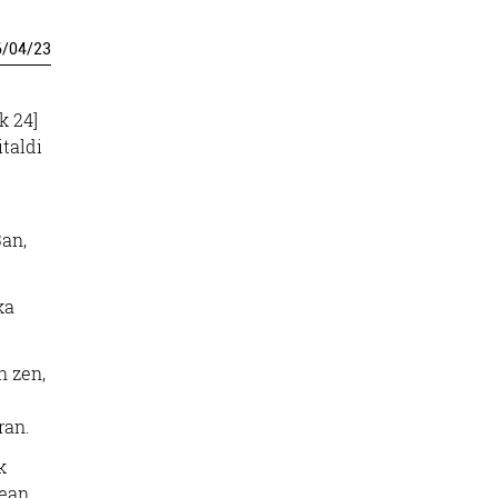
6
/
04
/
23
k 24]
italdi
3an,
ka
n zen,
ran.
k
lean.