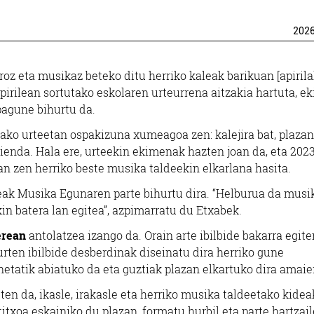
202
roz eta musikaz beteko ditu herriko kaleak barikuan [apirila
apirilean sortutako eskolaren urteurrena aitzakia hartuta, ek
pagune bihurtu da.
ako urteetan ospakizuna xumeagoa zen: kalejira bat, plazan
ienda. Hala ere, urteekin ekimenak hazten joan da, eta 202
man zen herriko beste musika taldeekin elkarlana hasita.
ldeak Musika Egunaren parte bihurtu dira. “Helburua da musi
in batera lan egitea”, azpimarratu du Etxabek.
berean
antolatzea izango da. Orain arte ibilbide bakarra egite
rten ibilbide desberdinak diseinatu dira herriko gune
inetatik abiatuko da eta guztiak plazan elkartuko dira amaie
ten da, ikasle, irakasle eta herriko musika taldeetako kidea
titxoa eskainiko du plazan, formatu hurbil eta parte hartzai