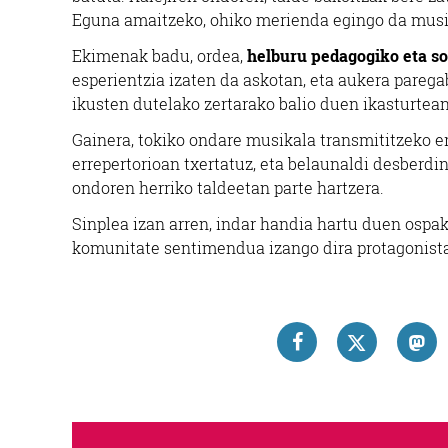
Eguna amaitzeko, ohiko merienda egingo da musi
Ekimenak badu, ordea,
helburu pedagogiko eta so
esperientzia izaten da askotan, eta aukera parega
ikusten dutelako zertarako balio duen ikasturtean
Gainera, tokiko ondare musikala transmititzeko er
errepertorioan txertatuz, eta belaunaldi desberdi
ondoren herriko taldeetan parte hartzera.
Sinplea izan arren, indar handia hartu duen ospa
komunitate sentimendua izango dira protagonista