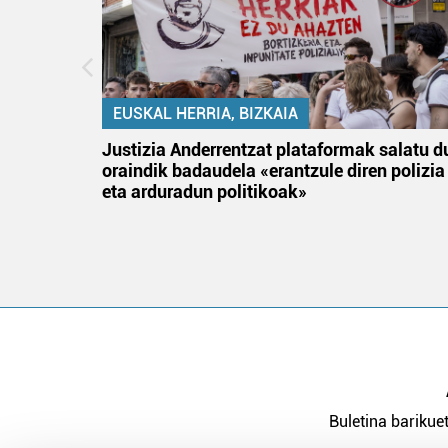
EUSKAL HERRIA, BIZKAIA
tik
Justizia Anderrentzat plataformak salatu d
 gizon
oraindik badaudela «erantzule diren polizia
eta arduradun politikoak»
Buletina barikuet