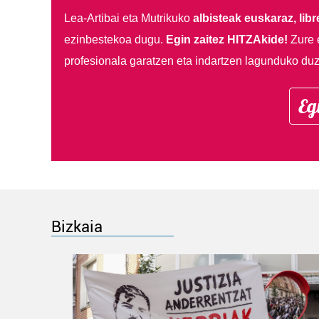
Lea-Artibai eta Mutrikuko
albisteak euskaraz, libre
ezinbestekoa dugu.
Egin zaitez HITZAkide!
Zure 
profesionala garatzen eta indartzen lagunduko duz
Eg
Bizkaia