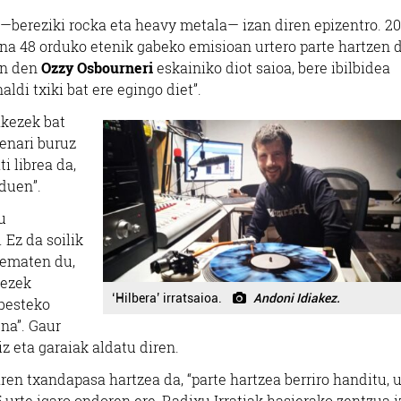
—
bereziki rocka eta heavy metala
—
izan diren epizentro. 2
aina 48 orduko etenik gabeko emisioan urtero parte hartzen 
an den
Ozzy Osbourneri
eskainiko diot saioa, bere ibilbidea
ldi txiki bat ere egingo diet”.
akezek bat
enari buruz
ti librea da,
duen”.
u
 Ez da soilik
 ematen du,
kezek
‘Hilbera’ irratsaioa.
Andoni Idiakez.
nbesteko
sna”. Gaur
iz eta garaiak aldatu diren.
ren txandapasa hartzea da, “parte hartzea berriro handitu, 
 35 urte igaro ondoren ere, Radixu Irratiak hasierako zentzua 