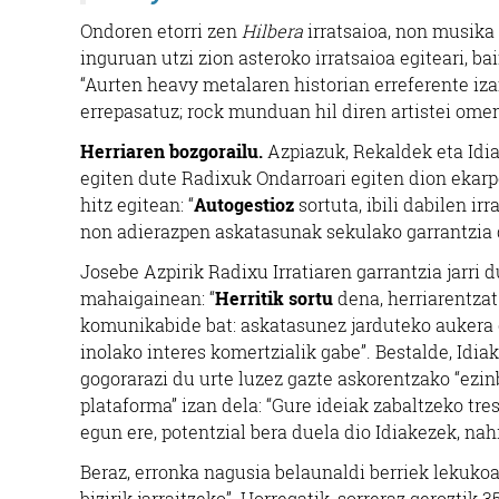
Ondoren etorri zen
Hilbera
irratsaioa, non musika
inguruan utzi zion asteroko irratsaioa egiteari, b
“Aurten heavy metalaren historian erreferente iz
errepasatuz; rock munduan hil diren artistei omena
Herriaren bozgorailu.
Azpiazuk, Rekaldek eta Idi
egiten dute Radixuk Ondarroari egiten dion ekarp
hitz egitean: “
Autogestioz
sortuta, ibili dabilen irra
non adierazpen askatasunak sekulako garrantzia 
Josebe Azpirik Radixu Irratiaren garrantzia jarri d
mahaigainean: “
Herritik sortu
dena, herriarentzat.
komunikabide bat: askatasunez jarduteko aukera
inolako interes komertzialik gabe”. Bestalde, Idia
gogorarazi du urte luzez gazte askorentzako “ezi
plataforma” izan dela: “Gure ideiak zabaltzeko tre
egun ere, potentzial bera duela dio Idiakezek, nah
Beraz, erronka nagusia belaunaldi berriek lekukoa
bizirik jarraitzeko”. Horregatik, sorreraz geroztik