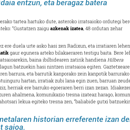
bidaia entzun, eta beragaz batera
erako tartea hartuko dute, asteroko irratsaioko ordutegi ber
ateko: “Gustatzen zaigu
azkenak izatea
, 48 ordutan zehar
ez ere duela urte asko hasi zen Radixun, eta irratiaren lehe
atik
gaur egunera arteko bilakaeraren testigu baita. Bere l
ratsaioarekin, baina ibilbidearen zatirik handiena
Hilbera
 lagun batzuekin hasi nintzen irratsaioa egiten. Gaztetxear
ren barrura, eta barrutik kanporako zein kanpotik barrurako
uinguru hartan, irratiak zubi lana egin zuen, barruan zeu
ziz, herriak ere barruko egoeraren berri izan zezan. Idiakeze
adixuren ahalmena, komunikazio tresna izateaz harago, komun
ahotsari lekua egiteko tresna zen, “baliabide gutxi batzuekin
etalaren historian erreferente izan d
t saioa.