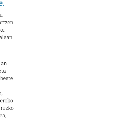
e.
du
artzen
gor
balean
tian
eta
 beste
n,
teroko
uruzko
ea,