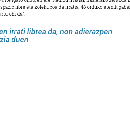
spazio libre eta kolektiboa da irratia; 48 orduko etenik gab
rtu ohi da”.
en irrati librea da, non adierazpen
zia duen