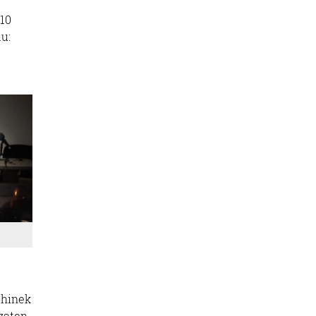
010
du:
uhinek
izaten