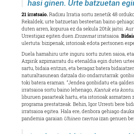
hasi ginen. Urte batzuetan egi
21 irratsaio.
Radixu Irratia sortu zenetik 48 orduko
Rekaldek; urte batzuetan besteetan baino gehiago.
duten arren, kopurua ez da sekula 20tik jaitsi. Au
Urrestigaz egiten duen
Erozemat
irratsaioa.
Bidai
ulertuta: bizipenak, istorioak edota pertsonen esp
Duela hamahiru urte inguru sortu zuten saioa, eta
Azpirik azpimarratu du etenaldia egin duten urtee
sartu, bidaia entzun, eta beragaz batera bidaiatz
naturaltasunean datzala dio ondarrutarrak: gonbid
toki batera eraman. “Jendea gonbidatu eta galdera
irratsaioa sortu baino lehenago,
Kantuk eta kont
liburuen pasarteak hartu, eta istorioak asmatzen 
programa prestatzeak. Behin, Igor Urresti bere bid
irratsaioa egitea. Hala ere, denbora gehiago dau
pandemia garaian
Uhinen txertoa
izan genuen bez