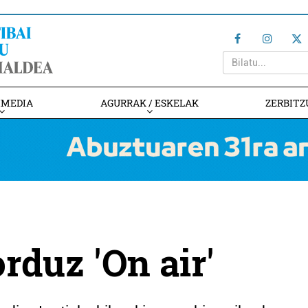
IMEDIA
AGURRAK / ESKELAK
ZERBITZ
orduz 'On air'