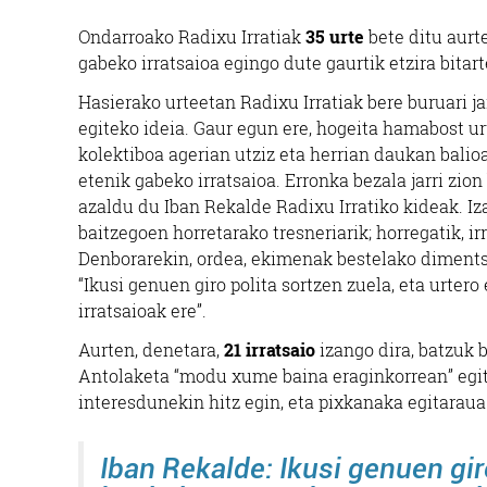
O
ndarroako Radixu Irratiak
35 urte
bete ditu aurte
gabeko irratsaioa egingo dute gaurtik etzira bitar
Hasierako urteetan Radixu Irratiak bere buruari ja
egiteko ideia. Gaur egun ere, hogeita hamabost urt
kolektiboa agerian utziz eta herrian daukan balioa
etenik gabeko irratsaioa. Erronka bezala jarri zion b
azaldu du Iban Rekalde Radixu Irratiko kideak. Iz
baitzegoen horretarako tresneriarik; horregatik, i
Denborarekin, ordea, ekimenak bestelako dimentsi
“Ikusi genuen giro polita sortzen zuela, eta urter
irratsaioak ere”.
Aurten, denetara,
21 irratsaio
izango dira, batzuk 
Antolaketa “modu xume baina eraginkorrean” egite
interesdunekin hitz egin, eta pixkanaka egitaraua
Iban Rekalde: Ikusi genuen giro