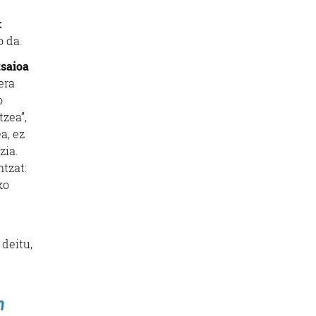
k
o da.
tsaioa
era
o
tzea”,
a, ez
zia.
tzat:
ko
deitu,
n