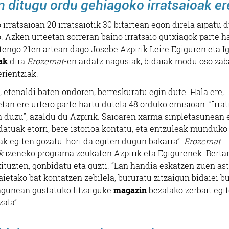
n ditugu ordu gehiagoko irratsaioak er
 irratsaioan 20 irratsaiotik 30 bitartean egon direla aipatu 
 Azken urteetan sorreran baino irratsaio gutxiagok parte h
rtengo 21en artean dago Josebe Azpirik Leire Egiguren eta I
ak
dira
Erozemat
-en ardatz nagusiak; bidaiak modu oso za
erientziak.
, etenaldi baten ondoren, berreskuratu egin dute. Hala ere,
tan ere urtero parte hartu dutela 48 orduko emisioan. “
Irra
en duzu”, azaldu du Azpirik. Saioaren xarma sinpletasunean 
atuak etorri, bere istorioa kontatu, eta entzuleak munduko
k egiten gozatu: hori da egiten dugun bakarra”.
Erozemat
uk
izeneko
programa zeukaten Azpirik eta Egigurenek. Berta
zituzten, gonbidatu eta guzti. “Lan handia eskatzen zuen as
aietako bat kontatzen zebilela, bururatu zitzaigun bidaiei b
kagunean gustatuko litzaiguke
magazin
bezalako zerbait egit
ala”.