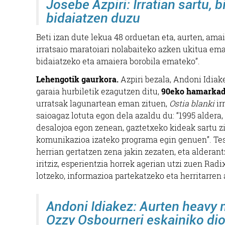
Josebe Azpiri:
Irratian sartu, 
bidaiatzen duzu
Beti izan dute lekua 48 orduetan eta, aurten, amai
irratsaio maratoiari nolabaiteko azken ukitua em
bidaiatzeko eta amaiera borobila emateko”.
Lehengotik gaurkora.
Azpiri bezala, Andoni Idiak
garaia hurbiletik ezagutzen ditu,
90eko hamarkad
urratsak lagunartean eman zituen,
Ostia blanki
ir
saioagaz lotuta egon dela azaldu du: “1995 aldera,
desalojoa egon zenean, gaztetxeko kideak sartu zi
komunikazioa izateko programa egin genuen”. Test
herrian gertatzen zena jakin zezaten, eta alderant
iritziz, esperientzia horrek agerian utzi zuen R
lotzeko, informazioa partekatzeko eta herritarren 
Andoni Idiakez:
Aurten heavy m
Ozzy Osbourneri eskainiko dio