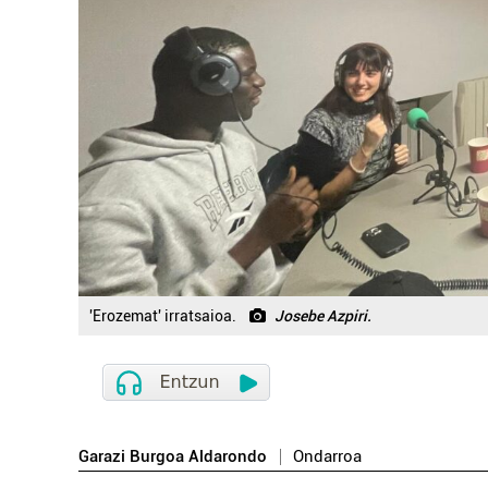
'Erozemat' irratsaioa.
Josebe Azpiri.
Garazi Burgoa Aldarondo
Ondarroa