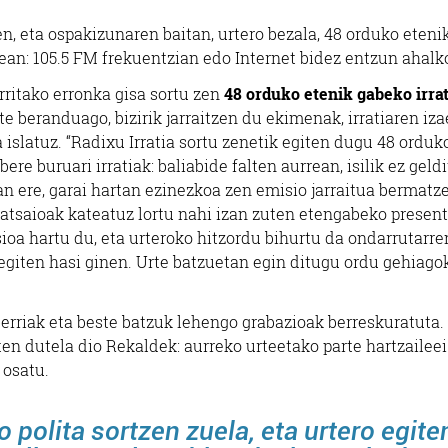
n, eta ospakizunaren baitan, urtero bezala, 48 orduko eteni
tean: 105.5 FM frekuentzian edo Internet bidez entzun ahalk
rritako erronka gisa sortu zen
48 orduko etenik gabeko irra
e beranduago, bizirik jarraitzen du ekimenak, irratiaren iza
 islatuz. “Radixu Irratia sortu zenetik egiten dugu 48 orduk
ere buruari irratiak: baliabide falten aurrean, isilik ez geldi
an ere, garai hartan ezinezkoa zen emisio jarraitua bermatze
rratsaioak kateatuz lortu nahi izan zuten etengabeko present
oa hartu du, eta urteroko hitzordu bihurtu da ondarrutarren
o egiten hasi ginen. Urte batzuetan egin ditugu ordu gehiago
berriak eta beste batzuk lehengo grabazioak berreskuratuta.
n dutela dio Rekaldek: aurreko urteetako parte hartzaileei 
 osatu.
 polita sortzen zuela, eta urtero egite