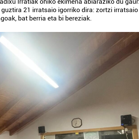
dixu Irratiak ohiko ekimena abiaraziko du gaur
uztira 21 irratsaio igorriko dira: zortzi irratsaio
oak, bat berria eta bi bereziak.