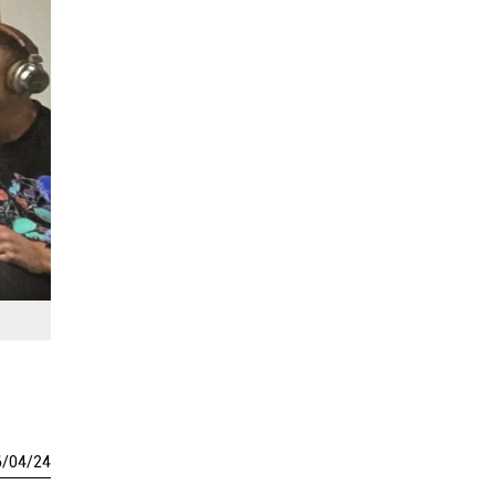
6
/
04
/
24