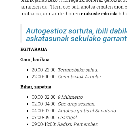
jarraitzen du: “Herri oso bati ahotsa ematen dion e
irratsaioa, urtez urte, horren
erakusle edo isla
bihu
Autogestioz sortuta, ibili dabil
askatasunak sekulako garrant
EGITARAUA
Gaur, barikua
20:00-22:00:
Terranobako salau.
22:00-00:00:
Gorantzixak Arriolai.
Bihar, zapatua
00:00-02:00:
9 Milimetro.
02:00-04:00:
One drop session.
04:00-07:00:
Autobus gratis al Sanatorio.
07:00-09:00:
Leartigol.
09:00-12:00:
Radixu Remember.