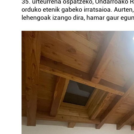
35. urteurrena ospatzeko, Ondarroako Ra
orduko etenik gabeko irratsaioa. Aurten, g
lehengoak izango dira, hamar gaur egung