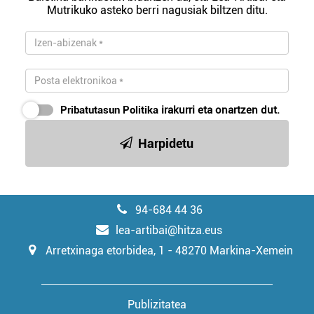
Mutrikuko asteko berri nagusiak biltzen ditu.
Pribatutasun Politika
irakurri eta onartzen dut.
Harpidetu
94-684 44 36
lea-artibai@hitza.eus
Arretxinaga etorbidea, 1 - 48270 Markina-Xemein
Publizitatea