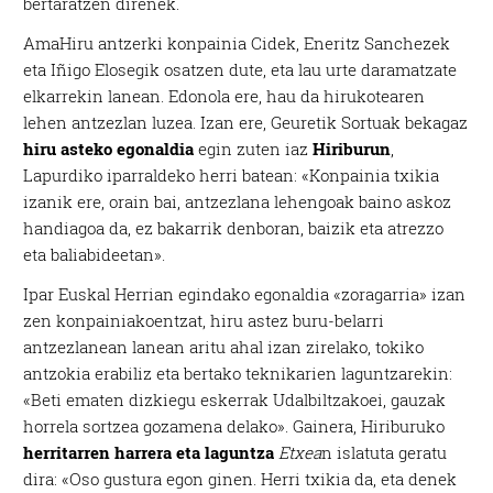
bertaratzen direnek.
AmaHiru antzerki konpainia Cidek, Eneritz Sanchezek
eta Iñigo Elosegik osatzen dute, eta lau urte daramatzate
elkarrekin lanean. Edonola ere, hau da hirukotearen
lehen antzezlan luzea. Izan ere, Geuretik Sortuak bekagaz
hiru asteko egonaldia
egin zuten iaz
Hiriburun
,
Lapurdiko iparraldeko herri batean: «Konpainia txikia
izanik ere, orain bai, antzezlana lehengoak baino askoz
handiagoa da, ez bakarrik denboran, baizik eta atrezzo
eta baliabideetan».
Ipar Euskal Herrian egindako egonaldia «zoragarria» izan
zen konpainiakoentzat, hiru astez buru-belarri
antzezlanean lanean aritu ahal izan zirelako, tokiko
antzokia erabiliz eta bertako teknikarien laguntzarekin:
«Beti ematen dizkiegu eskerrak Udalbiltzakoei, gauzak
horrela sortzea gozamena delako». Gainera, Hiriburuko
herritarren harrera eta laguntza
Etxea
n islatuta geratu
dira: «Oso gustura egon ginen. Herri txikia da, eta denek