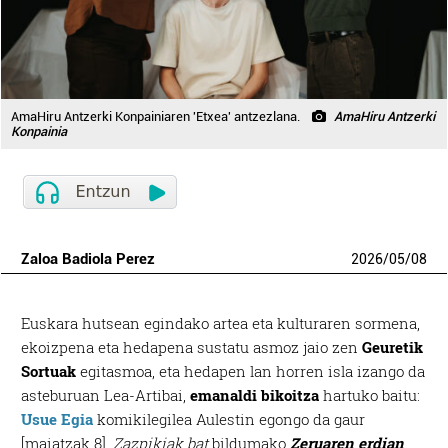
AmaHiru Antzerki Konpainiaren 'Etxea' antzezlana.
AmaHiru Antzerki
Konpainia
Zaloa Badiola Perez
2026
/
05
/
08
Euskara hutsean egindako artea eta kulturaren sormena,
ekoizpena eta hedapena sustatu asmoz jaio zen
Geuretik
Sortuak
egitasmoa, eta hedapen lan horren isla izango da
asteburuan Lea-Artibai,
emanaldi bikoitza
hartuko baitu:
Usue Egia
komikilegilea Aulestin egongo da gaur
[maiatzak 8],
Zazpikiak bat
bildumako
Zeruaren erdian