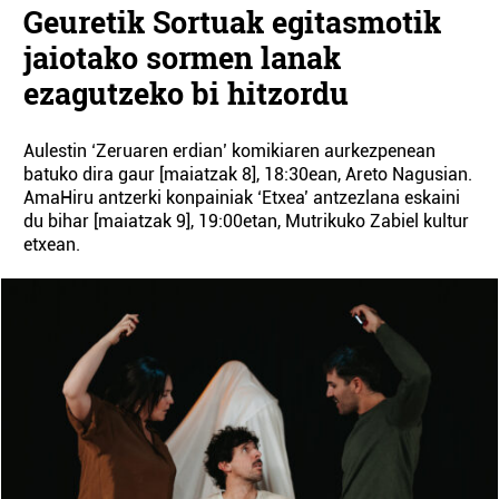
Geuretik Sortuak egitasmotik
jaiotako sormen lanak
ezagutzeko bi hitzordu
Aulestin ‘Zeruaren erdian’ komikiaren aurkezpenean
batuko dira gaur [maiatzak 8], 18:30ean, Areto Nagusian.
AmaHiru antzerki konpainiak ‘Etxea’ antzezlana eskaini
du bihar [maiatzak 9], 19:00etan, Mutrikuko Zabiel kultur
etxean.