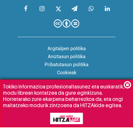
Argitalpen politika
Aniztasun politika
Pribatutasun politika
Cookieak
Tokiko informazioa profesionaltasunez eta euskaratik,
modu librean kontatzea da gure eginkizuna.
Babesleak:
Horretarako zure ekarpena beharrezkoa da, eta ongi
maitatzeko modurik zintzoena da HITZAkide egitea.