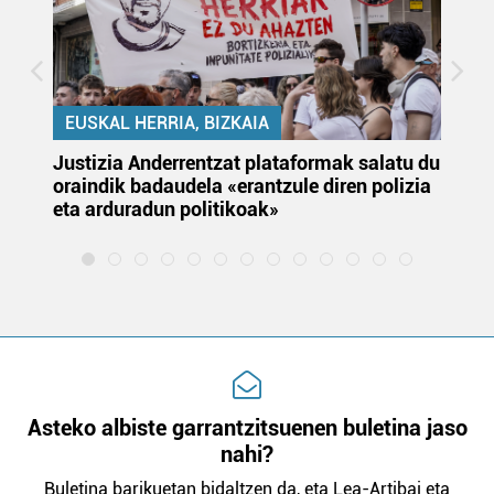
EUSKAL HERRIA, BIZKAIA
Justizia Anderrentzat plataformak salatu du
Eu
oraindik badaudela «erantzule diren polizia
‘E
eta arduradun politikoak»
Asteko albiste garrantzitsuenen buletina jaso
nahi?
Buletina barikuetan bidaltzen da, eta Lea-Artibai eta