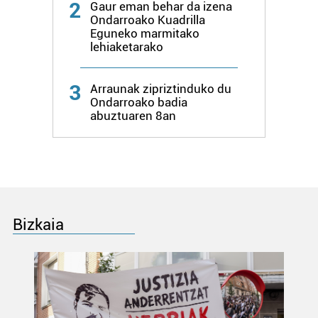
2
Gaur eman behar da izena
Ondarroako Kuadrilla
Eguneko marmitako
lehiaketarako
3
Arraunak zipriztinduko du
Ondarroako badia
abuztuaren 8an
Bizkaia