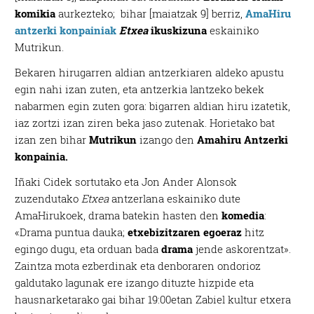
komikia
aurkezteko; bihar [maiatzak 9] berriz,
A
maHiru
antzerki konpainiak
Etxea
ikuskizuna
eskainiko
Mutrikun.
Bekaren hirugarren aldian antzerkiaren aldeko apustu
egin nahi izan zuten, eta antzerkia lantzeko bekek
nabarmen egin zuten gora: bigarren aldian hiru izatetik,
iaz zortzi izan ziren beka jaso zutenak. Horietako bat
izan zen bihar
Mutrikun
izango den
Amahiru Antzerki
konpainia.
Iñaki Cidek sortutako eta Jon Ander Alonsok
zuzendutako
Etxea
antzerlana eskainiko dute
AmaHirukoek, drama batekin hasten den
komedia
:
«Drama puntua dauka;
etxebizitzaren egoeraz
hitz
egingo dugu, eta orduan bada
drama
jende askorentzat».
Zaintza mota ezberdinak eta denboraren ondorioz
galdutako lagunak ere izango dituzte hizpide eta
hausnarketarako gai bihar 19:00etan Zabiel kultur etxera