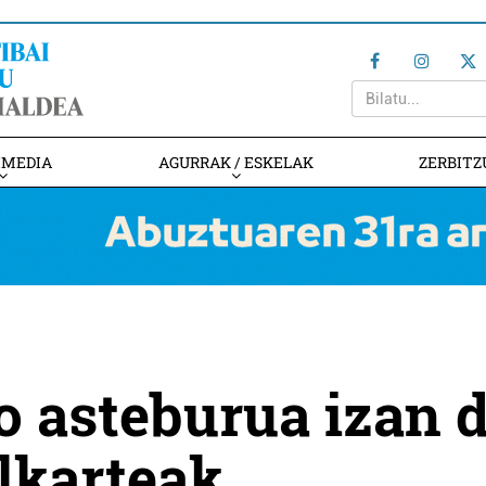
IMEDIA
AGURRAK / ESKELAK
ZERBITZ
o asteburua izan 
Elkarteak