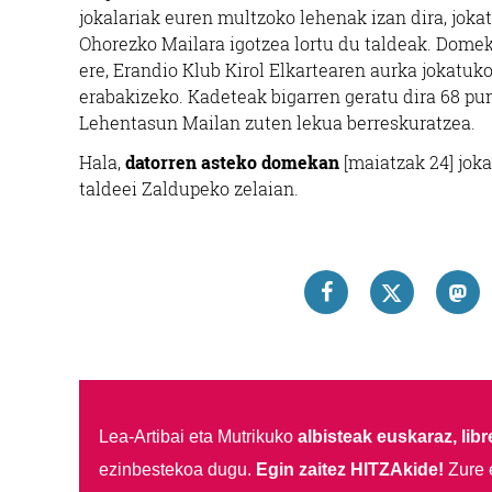
jokalariak euren multzoko lehenak izan dira, joka
Ohorezko Mailara igotzea lortu du taldeak. Domeka
ere, Erandio Klub Kirol Elkartearen aurka jokatuko
erabakizeko. Kadeteak bigarren geratu dira 68 punt
Lehentasun Mailan zuten lekua berreskuratzea.
Hala,
datorren asteko domekan
[maiatzak 24] jok
taldeei Zaldupeko zelaian.
Lea-Artibai eta Mutrikuko
albisteak euskaraz, libre
ezinbestekoa dugu.
Egin zaitez HITZAkide!
Zure 