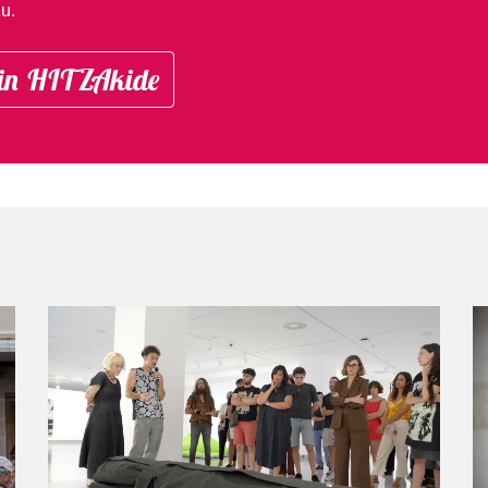
u.
in HITZAkide