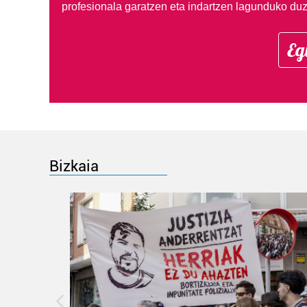
profesionala garatzen eta indartzen lagunduko duz
Eg
Bizkaia