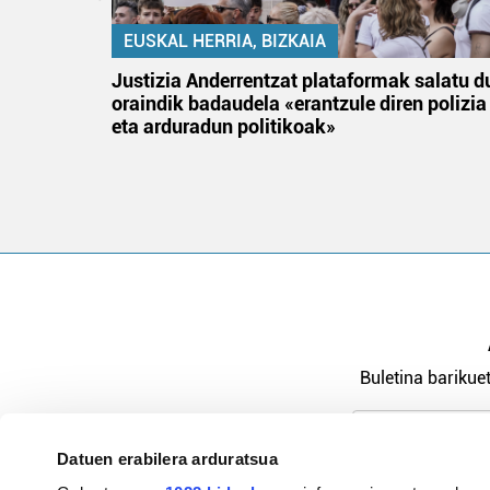
EUSKAL HERRIA, BIZKAIA
an
Justizia Anderrentzat plataformak salatu d
oraindik badaudela «erantzule diren polizia
eta arduradun politikoak»
Buletina barikuet
Datuen erabilera arduratsua
Pribatutasu