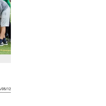
6
/
05
/
12