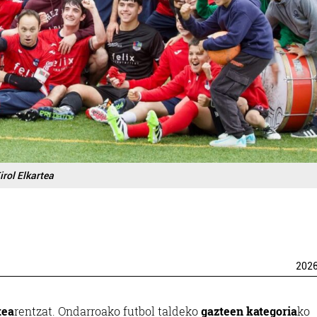
irol Elkartea
202
tea
rentzat. Ondarroako futbol taldeko
gazteen kategoria
ko