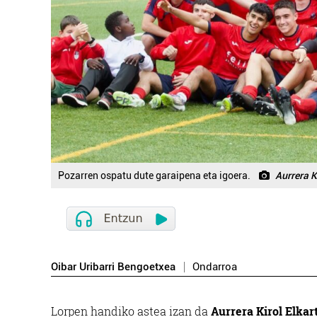
Pozarren ospatu dute garaipena eta igoera.
Aurrera K
Oibar Uribarri Bengoetxea
Ondarroa
Lorpen handiko astea izan da
Aurrera Kirol Elkar