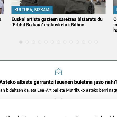
KULTURA, BIZKAIA
u
Euskal artista gazteen saretzea bistaratu du
O
‘Ertibil Bizkaia’ erakusketak Bilbon
j
h
Asteko albiste garrantzitsuenen buletina jaso nahi
an bidaltzen da, eta Lea-Artibai eta Mutrikuko asteko berri nagu
n Politika
irakurri eta onartzen dut.