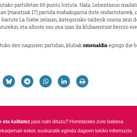
tutako partidetan 69 puntu lortuta. Hala, Lehentasun mailat
n [maiatzak 17] partida erabakigarria dute ondarrutarrek, 
 baitute La Siebe zelaian, kategoriako talderik onena zein 
urekin, eta albiste oso ona izan da klubarentzat berriro ere
atuko den nagusien partidan, klubak
omenaldia
egingo die b
 eta kalitatez
jaso nahi dituzu?
Horretarako zure babesa
ekarpenari esker, euskaratik eginda dagoen tokiko informazio