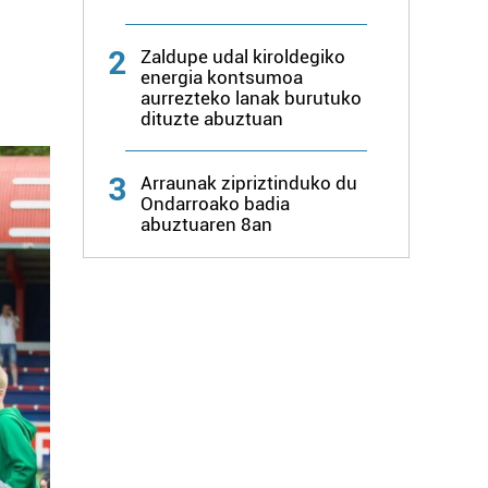
2
Zaldupe udal kiroldegiko
energia kontsumoa
aurrezteko lanak burutuko
dituzte abuztuan
3
Arraunak zipriztinduko du
Ondarroako badia
abuztuaren 8an