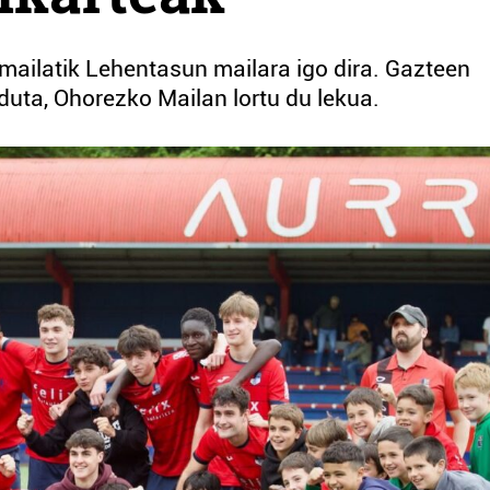
mailatik Lehentasun mailara igo dira. Gazteen
duta, Ohorezko Mailan lortu du lekua.