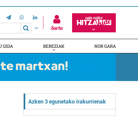
Sartu
U GIDA
BEREZIAK
NOR GARA
EMAKUMEAK LERROBURURA
EUSKALDUNAK AUSTRALIAN
Azken 3 egunetako irakurrienak