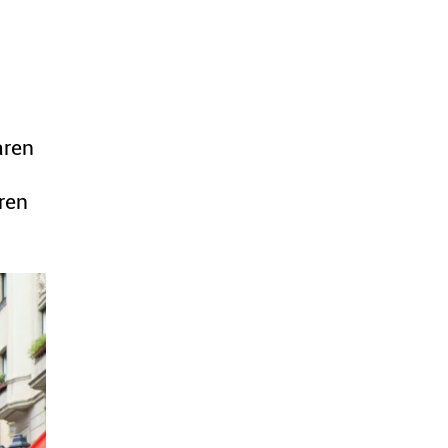
aren
ren