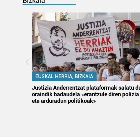
Bizkaia
EUSKAL HERRIA, BIZKAIA
an
Justizia Anderrentzat plataformak salatu d
oraindik badaudela «erantzule diren polizia
eta arduradun politikoak»