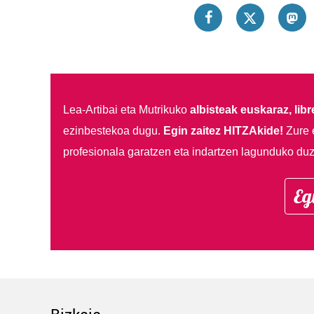
Lea-Artibai eta Mutrikuko
albisteak euskaraz, libre
ezinbestekoa dugu.
Egin zaitez HITZAkide!
Zure 
profesionala garatzen eta indartzen lagunduko duz
Eg