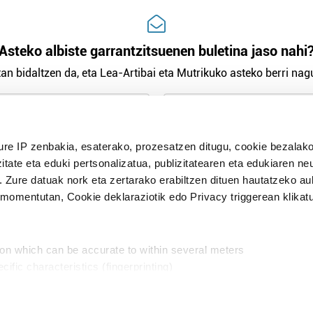
Asteko albiste garrantzitsuenen buletina jaso nahi
an bidaltzen da, eta Lea-Artibai eta Mutrikuko asteko berri nagu
n Politika
irakurri eta onartzen dut.
ure IP zenbakia, esaterako, prozesatzen ditugu, cookie bezalako
H
itate eta eduki pertsonalizatua, publizitatearen eta edukiaren ne
. Zure datuak nork eta zertarako erabiltzen dituen hautatzeko a
omentutan, Cookie deklaraziotik edo Privacy triggerean klikat
Publizitatea
ion which can be accurate to within several meters
in
cific characteristics (fingerprinting)
d and set your preferences in the
details section
.
aratik, modu librean kontatzea da gure eginkizuna. Horret
intzoena da HITZAkide egitea.