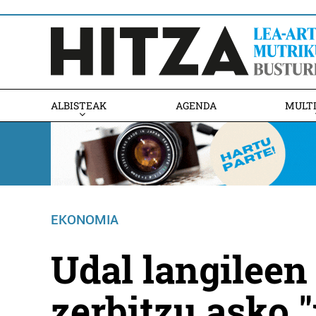
ALBISTEAK
AGENDA
MULT
EKONOMIA
Udal langileen
zerbitzu asko "