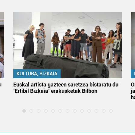
KULTURA, BIZKAIA
u
Euskal artista gazteen saretzea bistaratu du
O
‘Ertibil Bizkaia’ erakusketak Bilbon
j
h