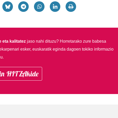
 eta kalitatez
jaso nahi dituzu?
Horretarako zure babesa
ekarpenari esker, euskaratik eginda dagoen tokiko informazio
u.
in HITZAkide