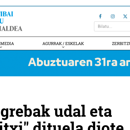
IMEDIA
AGURRAK / ESKELAK
ZERBITZ
 grebak udal eta
itxi" dituela diote