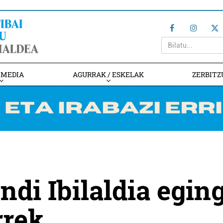
IMEDIA
AGURRAK / ESKELAK
ZERBITZ
di Ibilaldia egin
rrek