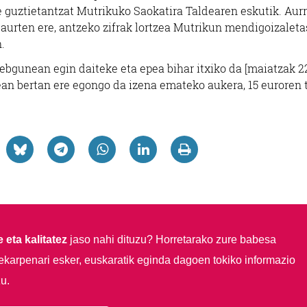
e guztietantzat Mutrikuko Saokatira Taldearen eskutik. Aur
a aurten ere, antzeko zifrak lortzea Mutrikun mendigoizalet
.
gunean egin daiteke eta epea bihar itxiko da [maiatzak 2
ean bertan ere egongo da izena emateko aukera, 15 euroren 
 eta kalitatez
jaso nahi dituzu?
Horretarako zure babesa
ekarpenari esker, euskaratik eginda dagoen tokiko informazio
u.