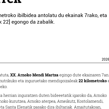
troko ibilbidea antolatu du ekainak 7rako, eta
k 22] egongo da zabalik.
202
atuta,
XX. Arnoko Mendi Martxa
egingo dute ekainaren 7an
mutrikuko eta inguruetako mendigoizaleak
22 kilometroko
teko.
ta herrian inguratzen duten bideeetatik igaroko da, Arnoko
Arnoko kurutzea, Arnoko aterpea, Ameikutz, Kostolamendi,
ta Santa Elenatik pasako dira ibiltariak. Amaitutakoan,