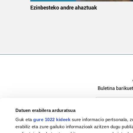
na
Ezinbesteko andre ahaztuak
Buletina barikuet
Datuen erabilera arduratsua
Pribatutasu
Guk eta
gure 1022 kideek
sure informacio pertsonala, z
erabiliz eta zure gailuko informazioak azitzen dugu publiz