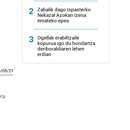
2
Zabalik dago Ispasterko
Nekazal Azokan izena
emateko epea
3
Ogellak erabiltzaile
kopurua igo du hondartza
denboraldiaren lehen
erdian
6
/
05
/
21
.
eta