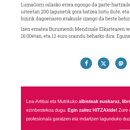
LumaGorri oilasko errea egongo da parte-hartzail
urteetan 200 lagunetik gora batzea lortu dute, et
bizirik dagoenaren erakusle izango da beste behin
Izen ematea Burumendi Mendizale Elkartearen web
16:00etan, eta 12 euro oraindu beharko dira. Egun
Lea-Artibai eta Mutrikuko
albisteak euskaraz, libre
ezinbestekoa dugu.
Egin zaitez HITZAkide!
Zure 
profesionala garatzen eta indartzen lagunduko duz