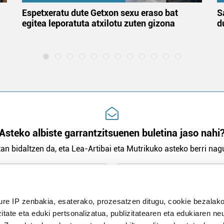
Espetxeratu dute Getxon sexu eraso bat
S
egitea leporatuta atxilotu zuten gizona
d
Asteko albiste garrantzitsuenen buletina jaso nahi
an bidaltzen da, eta Lea-Artibai eta Mutrikuko asteko berri nagu
n Politika
irakurri eta onartzen dut.
ure IP zenbakia, esaterako, prozesatzen ditugu, cookie bezalako
H
itate eta eduki pertsonalizatua, publizitatearen eta edukiaren ne