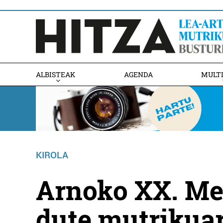
ALBISTEAK
AGENDA
MULT
KIROLA
Arnoko XX. Men
dute mutrikua