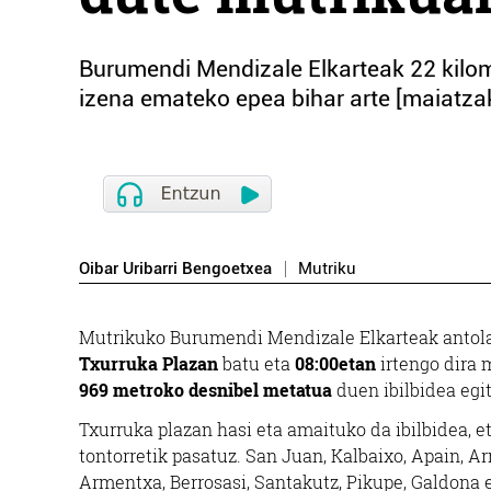
Burumendi Mendizale Elkarteak 22 kilome
izena emateko epea bihar arte [maiatza
Oibar Uribarri Bengoetxea
Mutriku
Mutrikuko Burumendi Mendizale Elkarteak antol
Txurruka Plazan
batu eta
08:00etan
irtengo dira 
969 metroko desnibel metatua
duen ibilbidea egi
Txurruka plazan hasi eta amaituko da ibilbidea, e
tontorretik pasatuz. San Juan, Kalbaixo, Apain, 
Armentxa, Berrosasi, Santakutz, Pikupe, Galdona e