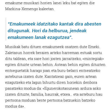
emakume musikari horien lanei leku bat egiten die
Markina-Xemengo kaleetan.
“Emakumeek idatzitako kantak dira abesten
ditugunak. Hori da helburua, jendeak
emakumeen lanak ezagutzea”.
Musikak batu dituen emakumeek osatzen dute Emeki.
Zaletasun horrek beraien arteko harreman estuak sortu
ditu taldean, eta sare hori josten jarraitzeko, «mintegiak»
egiten dituzte urtean behin. Astean behin egiten dituzten
entseguetatik harago joan eta buru-belarri entseatzeko
asteburua izaten dute. Kantatzeaz gain, euren artean
ezagutzeko eta lagun bihurtu diren horiekin denbora
pasatzeko modua da: «Egunerokotasunean ardura asko
izaten dituzte, familia, haurrak, etxea… eta asteburu hau
pertsona moduan beste pertsona batzuekin batzeko
modua da».