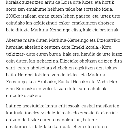
koralak zuzentzen aritu da Loira urte luzez, eta hortik
sortu zen emakume helduen talde bat sortzeko ideia.
2008ko irailean eman zuten lehen pausoa, eta, urtez urte
egindako lan geldiezinari esker, emakumeen ahotsez
bete dituzte Markina-Xemeingo eliza, kale eta bazterrak.
Abestea maite duten Markina-Xemeingo eta Etxebarriko
hamalau abeslarik osatzen dute Emeki korala. «Koru
txikitzat» dute euren burua, hala ere, handia da urte luzez
egin duten lan nekaezina. Elizetako oholtzan aritzen dira
sarri, euren ahotsetara «hobekien egokitzen den tokia»
baita. Hainbat tokitan izan da taldea, eta Markina-
Xemeingo, Lea-Artibaiko, Euskal Herriko eta Madrileko
zein Burgosko entzuleek izan dute euren ahotsak
entzuteko aukera.
Latinez abestutako kantu erlijiosoak, euskal musikarien
kantuak, ingelesez idatzitakoak edo erbestetik ekarriak
entzun daitezke euren emanaldietan, betiere,
emakumeek idatzitako kantuak lehenesten duten