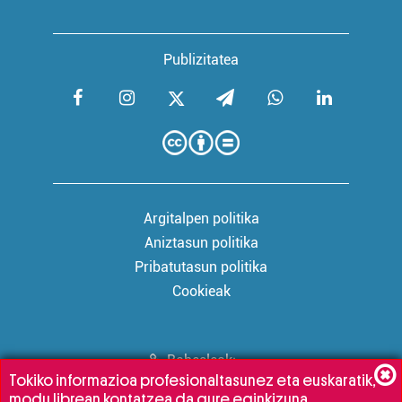
Publizitatea
Argitalpen politika
Aniztasun politika
Pribatutasun politika
Cookieak
Babesleak:
Tokiko informazioa profesionaltasunez eta euskaratik,
modu librean kontatzea da gure eginkizuna.