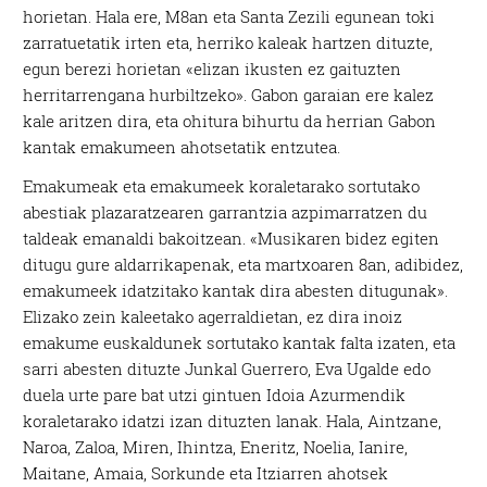
horietan. Hala ere, M8an eta Santa Zezili egunean toki
zarratuetatik irten eta, herriko kaleak hartzen dituzte,
egun berezi horietan «elizan ikusten ez gaituzten
herritarrengana hurbiltzeko». Gabon garaian ere kalez
kale aritzen dira, eta ohitura bihurtu da herrian Gabon
kantak emakumeen ahotsetatik entzutea.
Emakumeak eta emakumeek koraletarako sortutako
abestiak plazaratzearen garrantzia azpimarratzen du
taldeak emanaldi bakoitzean. «Musikaren bidez egiten
ditugu gure aldarrikapenak, eta martxoaren 8an, adibidez,
emakumeek idatzitako kantak dira abesten ditugunak».
Elizako zein kaleetako agerraldietan, ez dira inoiz
emakume euskaldunek sortutako kantak falta izaten, eta
sarri abesten dituzte Junkal Guerrero, Eva Ugalde edo
duela urte pare bat utzi gintuen Idoia Azurmendik
koraletarako idatzi izan dituzten lanak. Hala, Aintzane,
Naroa, Zaloa, Miren, Ihintza, Eneritz, Noelia, Ianire,
Maitane, Amaia, Sorkunde eta Itziarren ahotsek