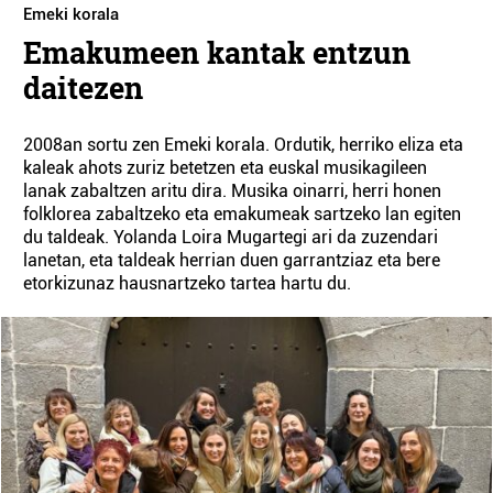
Emeki korala
Emakumeen kantak entzun
daitezen
2008an sortu zen Emeki korala. Ordutik, herriko eliza eta
kaleak ahots zuriz betetzen eta euskal musikagileen
lanak zabaltzen aritu dira. Musika oinarri, herri honen
folklorea zabaltzeko eta emakumeak sartzeko lan egiten
du taldeak. Yolanda Loira Mugartegi ari da zuzendari
lanetan, eta taldeak herrian duen garrantziaz eta bere
etorkizunaz hausnartzeko tartea hartu du.