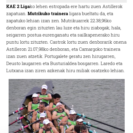
KAE 2 Liga
ko lehen estropada ere hartu zuen Astillerok
zapatuan.
Mutrikuko trainera
ligara bueltatu da, eta
zapatuko lehian izan zen. Mutrikuarrek 22.38,96ko
denboran egin zituzten lau luze eta hiru ziabogak; hala,
seigarren postua eurenganatu eta sailkapenerako hiru
puntu lortu zituzten. Castrok lortu zuen denborarik onena
Astilleron 21.07,98ko denboran, eta Camargoko trainera
izan zuen atzetik. Portugalete geratu zen hirugarren,
Deusto laugarren eta Busturialdea bosgarren. Laredo eta
Lutxana izan ziren azkenak hiru miliak osatzeko lehian.