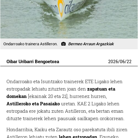
Ondarroako trainera Astilleron.
Bermeo Arraun Argazkiak
Oibar Uribarri Bengoetxea
2026
/
06
/
22
Ondarroako eta Isuntzako trainerek ETE Ligako lehen
estropadak lehiatu zituzten joan den
zapatuan eta
domekan
[ekainak 20 eta 21], hurrenez hurren,
Astilleroko eta Pasaiako
uretan. KAE 2 Ligako lehen
estropada ere jokatu zuten Astilleron, eta bertan eman
dituzte trainerek lehen pausuak sailkapen orokorrean.
Hondarribia, Kaiku eta Zarautz oso parekatuta ibili ziren
Astilleron lehiatu zuten
lehen estropadan
. Eguneko