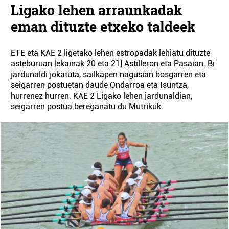
Ligako lehen arraunkadak
eman dituzte etxeko taldeek
ETE eta KAE 2 ligetako lehen estropadak lehiatu dituzte
asteburuan [ekainak 20 eta 21] Astilleron eta Pasaian. Bi
jardunaldi jokatuta, sailkapen nagusian bosgarren eta
seigarren postuetan daude Ondarroa eta Isuntza,
hurrenez hurren. KAE 2 Ligako lehen jardunaldian,
seigarren postua bereganatu du Mutrikuk.