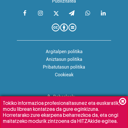
Publizitatea
Argitalpen politika
Aniztasun politika
Pribatutasun politika
Cookieak
Babesleak:
Tokiko informazioa profesionaltasunez eta euskaratik,
modu librean kontatzea da gure eginkizuna.
Horretarako zure ekarpena beharrezkoa da, eta ongi
maitatzeko modurik zintzoena da HITZAkide egitea.