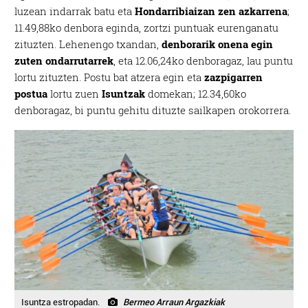
luzean indarrak batu eta
Hondarribiaizan zen azkarrena
;
11.49,88ko denbora eginda, zortzi puntuak eurenganatu
zituzten. Lehenengo txandan,
denborarik onena egin
zuten ondarrutarrek
, eta 12.06,24ko denboragaz, lau puntu
lortu zituzten. Postu bat atzera egin eta
zazpigarren
postua
lortu zuen
Isuntzak
domekan; 12.34,60ko
denboragaz, bi puntu gehitu dituzte sailkapen orokorrera.
Isuntza estropadan.
Bermeo Arraun Argazkiak