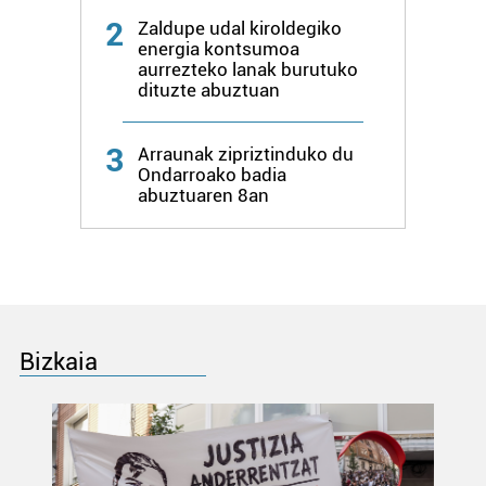
2
Zaldupe udal kiroldegiko
energia kontsumoa
aurrezteko lanak burutuko
dituzte abuztuan
3
Arraunak zipriztinduko du
Ondarroako badia
abuztuaren 8an
Bizkaia