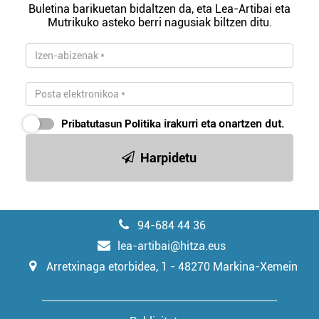
Buletina barikuetan bidaltzen da, eta Lea-Artibai eta
Mutrikuko asteko berri nagusiak biltzen ditu.
Pribatutasun Politika
irakurri eta onartzen dut.
Harpidetu
94-684 44 36
lea-artibai@hitza.eus
Arretxinaga etorbidea, 1 - 48270 Markina-Xemein