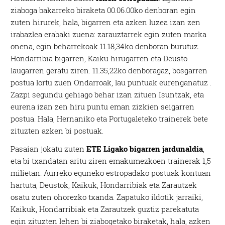
ziaboga bakarreko biraketa 00.06.00ko denboran egin
zuten hirurek, hala, bigarren eta azken luzea izan zen
irabazlea erabaki zuena: zarauztarrek egin zuten marka
onena, egin beharrekoak 11.18,34ko denboran burutuz.
Hondarribia bigarren, Kaiku hirugarren eta Deusto
laugarren geratu ziren. 11.35,22ko denboragaz, bosgarren
postua lortu zuen Ondarroak, lau puntuak eurenganatuz .
Zazpi segundu gehiago behar izan zituen Isuntzak, eta
eurena izan zen hiru puntu eman zizkien seigarren
postua. Hala, Hernaniko eta Portugaleteko trainerek bete
zituzten azken bi postuak.
Pasaian jokatu zuten
ETE Ligako bigarren jardunaldia
,
eta bi txandatan aritu ziren emakumezkoen trainerak 1,5
milietan. Aurreko eguneko estropadako postuak kontuan
hartuta, Deustok, Kaikuk, Hondarribiak eta Zarautzek
osatu zuten ohorezko txanda. Zapatuko ildotik jarraiki,
Kaikuk, Hondarribiak eta Zarautzek guztiz parekatuta
egin zituzten lehen bi ziabogetako biraketak, hala, azken