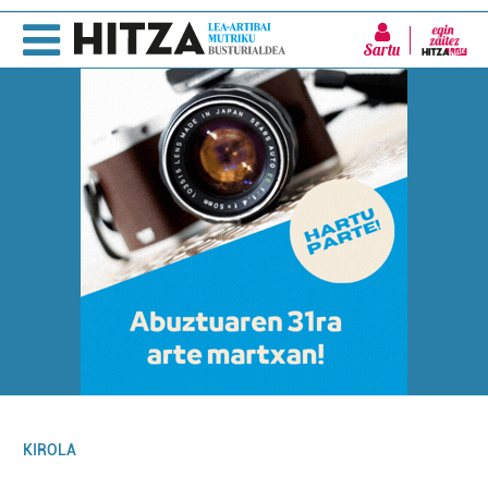
Sartu
KIROLA