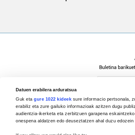
Buletina barikuet
Datuen erabilera arduratsua
Pribatutasu
Guk eta
gure 1022 kideek
sure informacio pertsonala, z
erabiliz eta zure gailuko informazioak azitzen dugu publiz
audientzia-ikerketa eta zerbitzuen garapena eskaintzeko
onespena aldatzen edo deuseztatzen ahal duzu edozein m
94-684 44 36