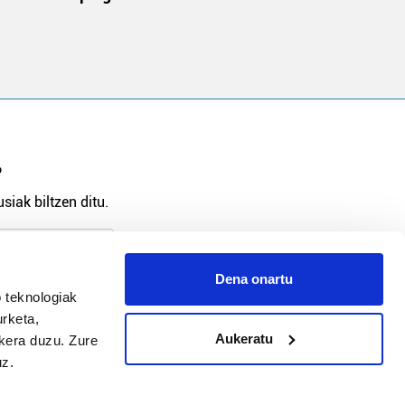
?
siak biltzen ditu.
Dena onartu
 teknologiak
arpidetu
urketa,
Aukeratu
ukera duzu. Zure
uz.
Argitalpen politika