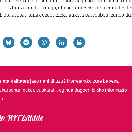
a sustatzea da ekimenaren ardatz nagusia”. Mutrikuko Udal
i guztiei zuzenduta dago, eta bertaratzeko deia egin die de
 eta artisau lanak ezagutzeko aukera paregabea izango da!
 eta kalitatez
jaso nahi dituzu?
Horretarako zure babesa
ekarpenari esker, euskaratik eginda dagoen tokiko informazio
u.
in HITZAkide