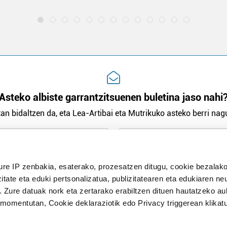
Asteko albiste garrantzitsuenen buletina jaso nahi
an bidaltzen da, eta Lea-Artibai eta Mutrikuko asteko berri nagu
n Politika
irakurri eta onartzen dut.
ure IP zenbakia, esaterako, prozesatzen ditugu, cookie bezalako
H
itate eta eduki pertsonalizatua, publizitatearen eta edukiaren ne
. Zure datuak nork eta zertarako erabiltzen dituen hautatzeko a
omentutan, Cookie deklaraziotik edo Privacy triggerean klikat
Publizitatea