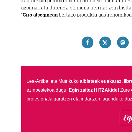
kalitatezko produktuak eta hurbileko merkataritz
azpimarratu dutenez, ekimena herritar zein bisitar
“
Giro atseginean
bertako produktu gastronomikoak
Lea-Artibai eta Mutrikuko
albisteak euskaraz, libre
ezinbestekoa dugu.
Egin zaitez HITZAkide!
Zure 
profesionala garatzen eta indartzen lagunduko duz
Eg