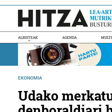
ALBISTEAK
AGENDA
MULT
EKONOMIA
Udako merkatu
denboraldiari 