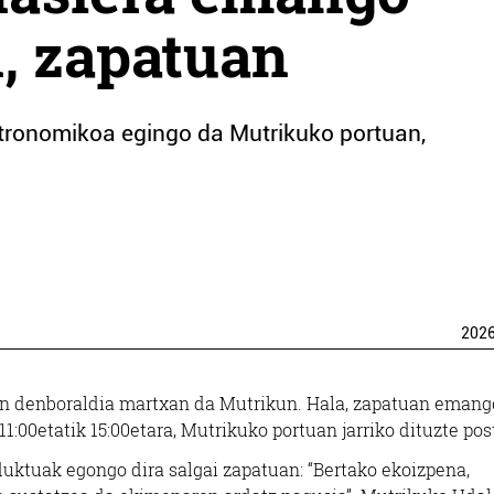
, zapatuan
stronomikoa egingo da Mutrikuko portuan,
202
en denboraldia martxan da Mutrikun. Hala, zapatuan emang
 11:00etatik 15:00etara, Mutrikuko portuan jarriko dituzte po
duktuak egongo dira salgai zapatuan: “Bertako ekoizpena,