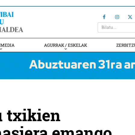
IMEDIA
AGURRAK / ESKELAK
ZERBITZ
 txikien
hasiera emango