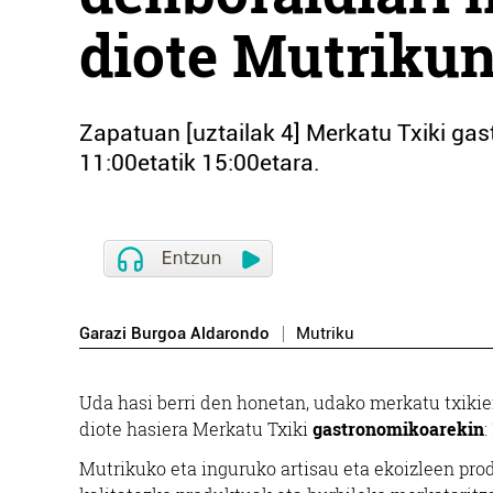
diote Mutrikun
Zapatuan [uztailak 4] Merkatu Txiki ga
11:00etatik 15:00etara.
Garazi Burgoa Aldarondo
Mutriku
Uda hasi berri den honetan, udako merkatu txiki
diote hasiera Merkatu Txiki
gastronomikoarekin
:
Mutrikuko eta inguruko artisau eta ekoizleen pro