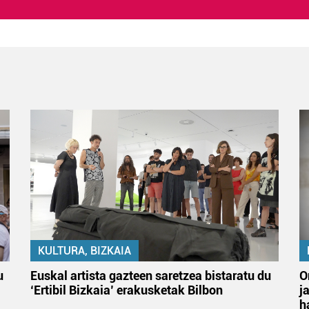
KULTURA, BIZKAIA
u
Euskal artista gazteen saretzea bistaratu du
O
‘Ertibil Bizkaia’ erakusketak Bilbon
j
h