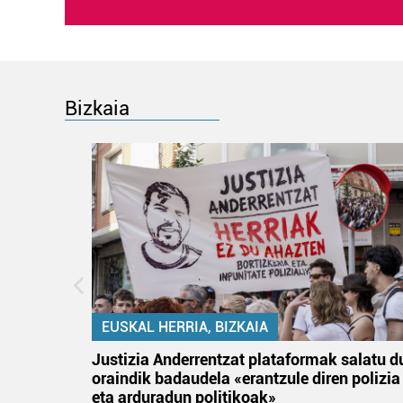
Bizkaia
EUSKAL HERRIA, BIZKAIA
an
Justizia Anderrentzat plataformak salatu d
oraindik badaudela «erantzule diren polizia
eta arduradun politikoak»