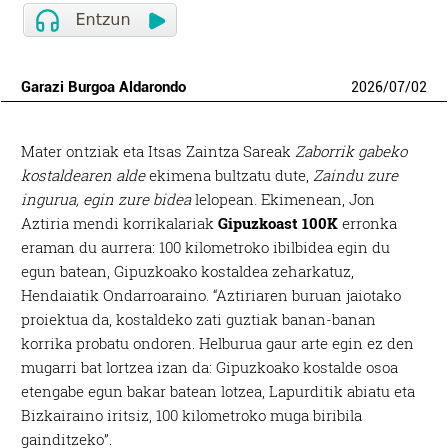
Garazi Burgoa Aldarondo
2026
/
07
/
02
Mater ontziak eta Itsas Zaintza Sareak
Zaborrik gabeko
kostaldearen alde
ekimena bultzatu dute,
Zaindu zure
ingurua, egin zure bidea
lelopean. Ekimenean, Jon
Aztiria mendi korrikalariak
Gipuzkoast 100K
erronka
eraman du aurrera: 100 kilometroko ibilbidea egin du
egun batean, Gipuzkoako kostaldea zeharkatuz,
Hendaiatik Ondarroaraino. “Aztiriaren buruan jaiotako
proiektua da, kostaldeko zati guztiak banan-banan
korrika probatu ondoren. Helburua gaur arte egin ez den
mugarri bat lortzea izan da: Gipuzkoako kostalde osoa
etengabe egun bakar batean lotzea, Lapurditik abiatu eta
Bizkairaino iritsiz, 100 kilometroko muga biribila
gainditzeko”.