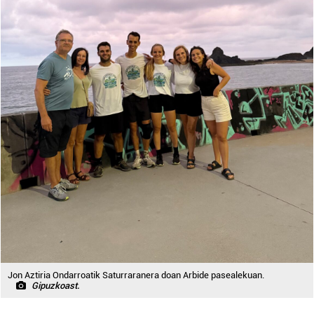
Jon Aztiria Ondarroatik Saturraranera doan Arbide pasealekuan.
Gipuzkoast.