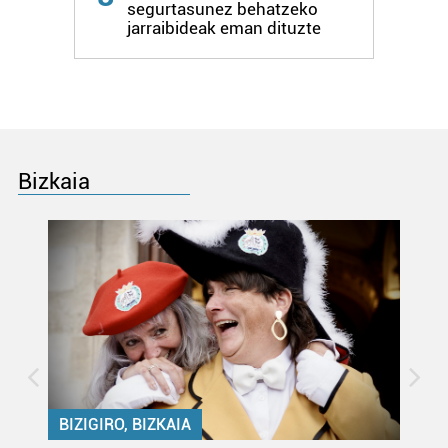
segurtasunez behatzeko
jarraibideak eman dituzte
Bizkaia
BIZIGIRO, BIZKAIA