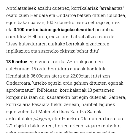
Antolatzaileek azaldu dutenez, korrikalariak “arrakastaz”
osatu zuen Hendaia eta Ondarroa batzen dituen ibilbidea,
egun bakar batean, 100 kilometro baino gehiago eginez,
eta
3.100 metro baino gehiagoko desnibel
positiboa
gaindituz. Helburua, mezu argi bat zabaltzea izan da:
“itsas kutsaduraren aurkako borrokak gizartearen
inplikazioa eta zuzeneko ekintza behar ditu”.
13.5 orduz
egin zuen korrika Aztiriak joan den
asteburuan; 16 ordu hornidura guneak kontatuta.
Hendaiatik 06:00etan atera eta 22:00etan iritsi zen
Ondarroara, “urteko eguzki ordu gehien dituzten egunak
aprobetxatuz”. Ibilbidean, korrikalariak 13 pertsonen
konpainia izan du, kausarekin bat egin dutenak. Gainera,
korrikalaria Pasaiara heldu zenean, hainbat lagunek
egun zuten bat Mater eta Itsas Zaintza Sareak
antolatutako
plogging
ekintzarekin: “Jardunera horretan
271 objektu bildu ziren; horien artean, zigarro mutxikin
asko, paperezko zapiak eta elikagaien zein gozokien