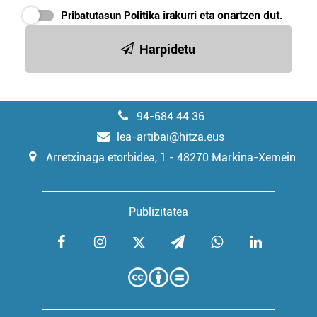
Pribatutasun Politika
irakurri eta onartzen dut.
Harpidetu
94-684 44 36
lea-artibai@hitza.eus
Arretxinaga etorbidea, 1 - 48270 Markina-Xemein
Publizitatea