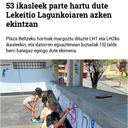
53 ikasleek parte hartu dute
Lekeitio Lagunkoiaren azken
ekintzan
Plaza Beltzeko hormak margoztu dituzte LH1 eta LH2ko
ikasleekin, eta datorren eguaztenean [uztailak 15] talde
berri bategaz egingo dute ekimena.