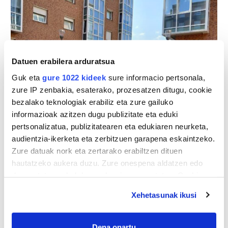
Datuen erabilera arduratsua
Guk eta
gure 1022 kideek
sure informacio pertsonala,
zure IP zenbakia, esaterako, prozesatzen ditugu, cookie
bezalako teknologiak erabiliz eta zure gailuko
informazioak azitzen dugu publizitate eta eduki
pertsonalizatua, publizitatearen eta edukiaren neurketa,
audientzia-ikerketa eta zerbitzuen garapena eskaintzeko.
Zure datuak nork eta zertarako erabiltzen dituen
hautatzeko aukera duzu. Zure onespena aldatzen edo
deuseztatzen ahal duzu edozein momentutan, Cookie
deklaraziotik edo Privacy triggerean klikatuz.
Xehetasunak ikusi
If you allow, we would also like to:
Collect information about your geographical
Dena onartu