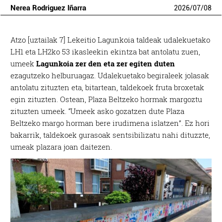
Nerea Rodriguez Iñarra
2026
/
07
/
08
Atzo [uztailak 7] Lekeitio Lagunkoia taldeak udalekuetako
LH1 eta LH2ko 53 ikasleekin ekintza bat antolatu zuen,
umeek
Lagunkoia zer den eta zer egiten duten
ezagutzeko helburuagaz. Udalekuetako begiraleek jolasak
antolatu zituzten eta, bitartean, taldekoek fruta broxetak
egin zituzten. Ostean, Plaza Beltzeko hormak margoztu
zituzten umeek. “Umeek asko gozatzen dute Plaza
Beltzeko margo horman bere irudimena islatzen”. Ez hori
bakarrik, taldekoek gurasoak sentsibilizatu nahi dituzzte,
umeak plazara joan daitezen.