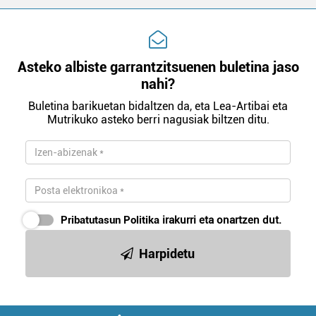
Asteko albiste garrantzitsuenen buletina jaso
nahi?
Buletina barikuetan bidaltzen da, eta Lea-Artibai eta
Mutrikuko asteko berri nagusiak biltzen ditu.
Pribatutasun Politika
irakurri eta onartzen dut.
Harpidetu