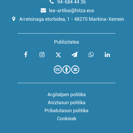
94-684 44 36
lea-artibai@hitza.eus
Arretxinaga etorbidea, 1 - 48270 Markina-Xemein
Publizitatea
Argitalpen politika
Aniztasun politika
Pribatutasun politika
Cookieak