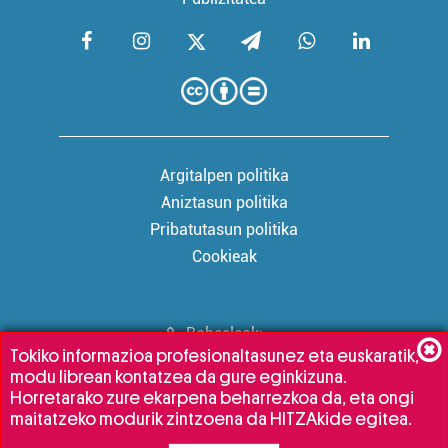
Argitalpen politika
Aniztasun politika
Pribatutasun politika
Cookieak
Babesleak:
Tokiko informazioa profesionaltasunez eta euskaratik,
modu librean kontatzea da gure eginkizuna.
Horretarako zure ekarpena beharrezkoa da, eta ongi
maitatzeko modurik zintzoena da HITZAkide egitea.