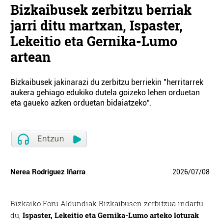
Bizkaibusek zerbitzu berriak
jarri ditu martxan, Ispaster,
Lekeitio eta Gernika-Lumo
artean
Bizkaibusek jakinarazi du zerbitzu berriekin "herritarrek
aukera gehiago edukiko dutela goizeko lehen orduetan
eta gaueko azken orduetan bidaiatzeko".
Nerea Rodriguez Iñarra
2026
/
07
/
08
Bizkaiko Foru Aldundiak Bizkaibusen zerbitzua indartu
du,
Ispaster, Lekeitio eta Gernika-Lumo arteko loturak