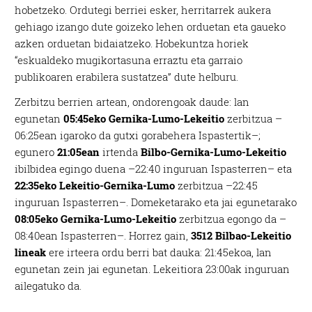
hobetzeko. Ordutegi berriei esker, herritarrek aukera
gehiago izango dute goizeko lehen orduetan eta gaueko
azken orduetan bidaiatzeko. Hobekuntza horiek
“eskualdeko mugikortasuna erraztu eta garraio
publikoaren erabilera sustatzea” dute helburu.
Zerbitzu berrien artean, ondorengoak daude: lan
egunetan
05:45eko Gernika-Lumo-Lekeitio
zerbitzua –
06:25ean igaroko da gutxi gorabehera Ispastertik–;
egunero
21:05ean
irtenda
Bilbo-Gernika-Lumo-Lekeitio
ibilbidea egingo duena –22:40 inguruan Ispasterren– eta
22:35eko Lekeitio-Gernika-Lumo
zerbitzua –22:45
inguruan Ispasterren–. Domeketarako eta jai egunetarako
08:05eko Gernika-Lumo-Lekeitio
zerbitzua egongo da –
08:40ean Ispasterren–. Horrez gain,
3512 Bilbao-Lekeitio
lineak
ere irteera ordu berri bat dauka: 21:45ekoa, lan
egunetan zein jai egunetan. Lekeitiora 23:00ak inguruan
ailegatuko da.