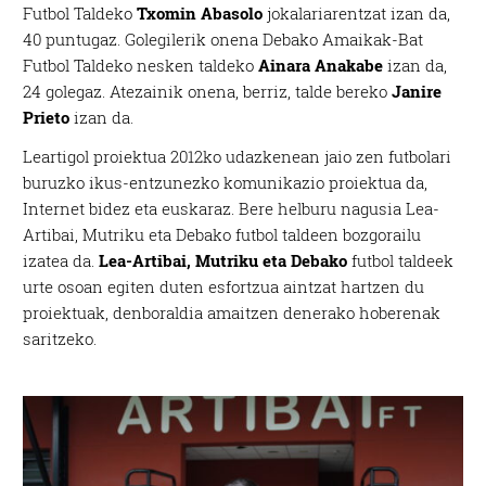
Futbol Taldeko
Txomin Abasolo
jokalariarentzat izan da,
40 puntugaz. Golegilerik onena Debako Amaikak-Bat
Futbol Taldeko nesken taldeko
Ainara Anakabe
izan da,
24 golegaz. Atezainik onena, berriz, talde bereko
Janire
Prieto
izan da.
Leartigol proiektua 2012ko udazkenean jaio zen futbolari
buruzko ikus-entzunezko komunikazio proiektua da,
Internet bidez eta euskaraz. Bere helburu nagusia Lea-
Artibai, Mutriku eta Debako futbol taldeen bozgorailu
izatea da.
Lea-Artibai, Mutriku eta Debako
futbol taldeek
urte osoan egiten duten esfortzua aintzat hartzen du
proiektuak, denboraldia amaitzen denerako hoberenak
saritzeko.