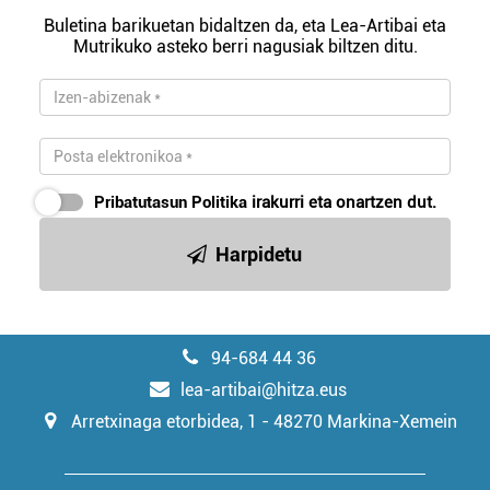
Buletina barikuetan bidaltzen da, eta Lea-Artibai eta
Mutrikuko asteko berri nagusiak biltzen ditu.
Pribatutasun Politika
irakurri eta onartzen dut.
Harpidetu
94-684 44 36
lea-artibai@hitza.eus
Arretxinaga etorbidea, 1 - 48270 Markina-Xemein