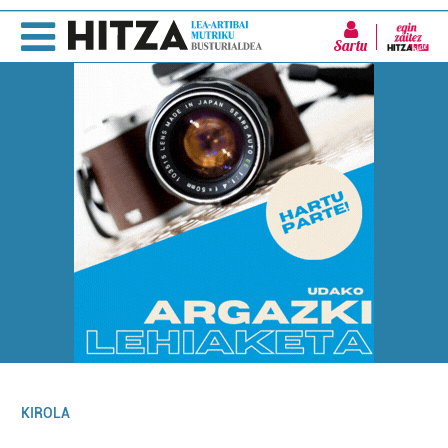
Sartu
KIROLA