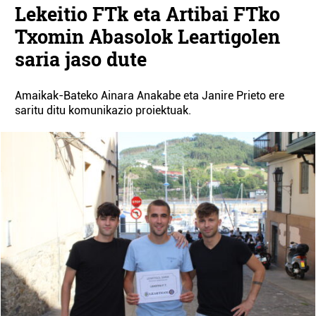
Lekeitio FTk eta Artibai FTko
Txomin Abasolok Leartigolen
saria jaso dute
Amaikak-Bateko Ainara Anakabe eta Janire Prieto ere
saritu ditu komunikazio proiektuak.