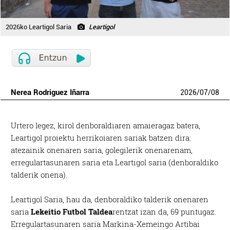
2026ko Leartigol Saria
Leartigol
Nerea Rodriguez Iñarra
2026
/
07
/
08
Urtero legez, kirol denboraldiaren amaieragaz batera,
Leartigol proiektu herrikoiaren sariak batzen dira:
atezainik onenaren saria, golegilerik onenarenam,
erregulartasunaren saria eta Leartigol saria (denboraldiko
talderik onena).
Leartigol Saria, hau da, denboraldiko talderik onenaren
saria
Lekeitio Futbol Taldea
rentzat izan da, 69 puntugaz.
Erregulartasunaren saria Markina-Xemeingo Artibai