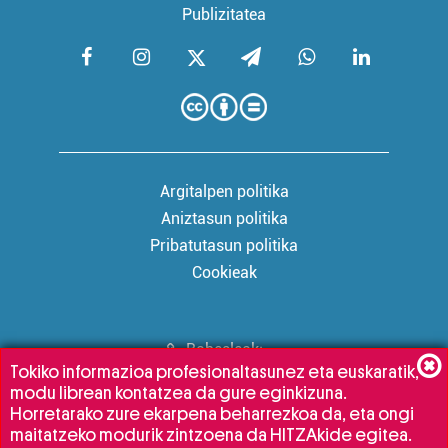
Publizitatea
Argitalpen politika
Aniztasun politika
Pribatutasun politika
Cookieak
Babesleak:
Tokiko informazioa profesionaltasunez eta euskaratik,
modu librean kontatzea da gure eginkizuna.
Horretarako zure ekarpena beharrezkoa da, eta ongi
maitatzeko modurik zintzoena da HITZAkide egitea.