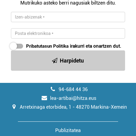
Mutrikuko asteko berri nagusiak biltzen ditu.
irakurri
Pribatutasun Politika
irakurri eta onartzen dut.
Harpidetu
94-684 44 36
lea-artibai@hitza.eus
Arretxinaga etorbidea, 1 - 48270 Markina-Xemein
Publizitatea