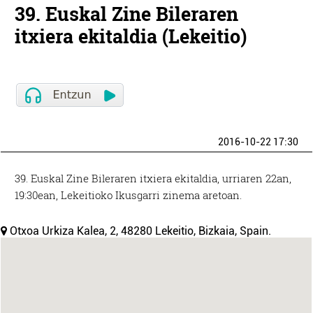
39. Euskal Zine Bileraren
itxiera ekitaldia (Lekeitio)
2016-10-22 17:30
39. Euskal Zine Bileraren itxiera ekitaldia, urriaren 22an,
19:30ean, Lekeitioko Ikusgarri zinema aretoan.
Otxoa Urkiza Kalea, 2, 48280 Lekeitio, Bizkaia, Spain.