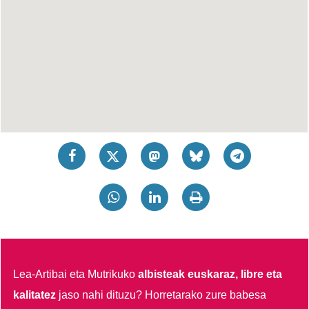
Lea-Artibai eta Mutrikuko
albisteak euskaraz, libre eta
kalitatez
jaso nahi dituzu?
Horretarako zure babesa