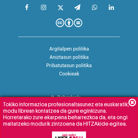
Argitalpen politika
Aniztasun politika
Pribatutasun politika
Cookieak
Babesleak:
Tokiko informazioa profesionaltasunez eta euskaratik,
modu librean kontatzea da gure eginkizuna.
Horretarako zure ekarpena beharrezkoa da, eta ongi
maitatzeko modurik zintzoena da HITZAkide egitea.