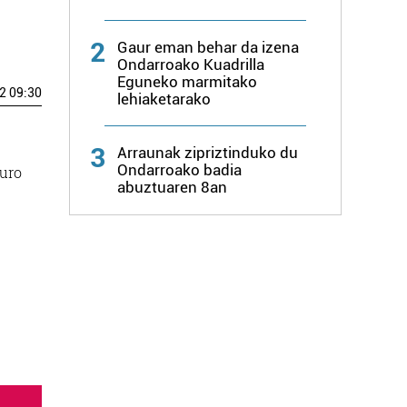
2
Gaur eman behar da izena
Ondarroako Kuadrilla
Eguneko marmitako
2 09:30
lehiaketarako
3
Arraunak zipriztinduko du
Ondarroako badia
euro
abuztuaren 8an