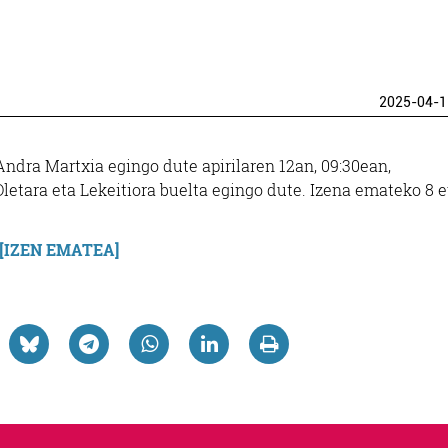
2025-04-1
dra Martxia egingo dute apirilaren 12an, 09:30ean,
 Oletara eta Lekeitiora buelta egingo dute. Izena emateko 8 
[IZEN EMATEA]