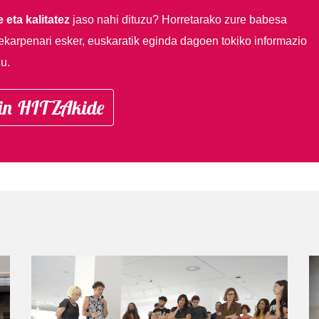
 eta kalitatez
jaso nahi dituzu?
Horretarako zure babesa
ekarpenari esker, euskaratik eginda dagoen tokiko informazio
u.
in HITZAkide