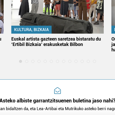
KULTURA, BIZKAIA
u
Euskal artista gazteen saretzea bistaratu du
O
‘Ertibil Bizkaia’ erakusketak Bilbon
j
h
Asteko albiste garrantzitsuenen buletina jaso nahi
an bidaltzen da, eta Lea-Artibai eta Mutrikuko asteko berri nagu