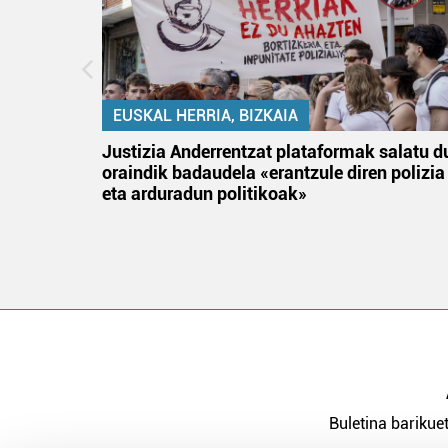
EUSKAL HERRIA, BIZKAIA
an
Justizia Anderrentzat plataformak salatu d
oraindik badaudela «erantzule diren polizia
eta arduradun politikoak»
Buletina barikuet