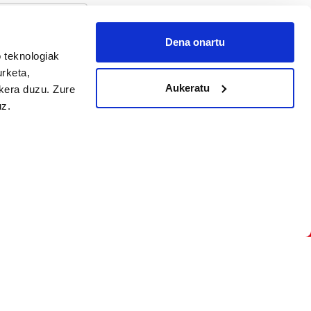
Dena onartu
 teknologiak
arpidetu
urketa,
Aukeratu
ukera duzu. Zure
uz.
Argitalpen politika
Aniztasun politika
Pribatutasun politika
Cookieak
arako zure ekarpena
 cookieak
iltzeko eta
deen zerrenda,