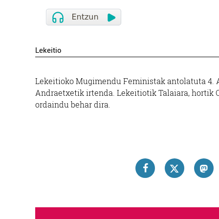
Lekeitio
Lekeitioko Mugimendu Feministak antolatuta 4. An
Andraetxetik irtenda. Lekeitiotik Talaiara, hortik
ordaindu behar dira.