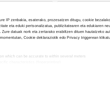
n Politika
irakurri eta onartzen dut.
ure IP zenbakia, esaterako, prozesatzen ditugu, cookie bezalako
H
itate eta eduki pertsonalizatua, publizitatearen eta edukiaren ne
. Zure datuak nork eta zertarako erabiltzen dituen hautatzeko a
omentutan, Cookie deklaraziotik edo Privacy triggerean klikat
Publizitatea
ion which can be accurate to within several meters
in
cific characteristics (fingerprinting)
d and set your preferences in the
details section
.
aratik, modu librean kontatzea da gure eginkizuna. Horret
intzoena da HITZAkide egitea.
n ditugu, zure IP zenbakia, besteak beste, teknologia erabiliz,
Babesleak:
, iragarkiak eta edukia neurtzeko, jendeari buruzko informazioa b
abiltzen dituen hauta dezakezu.
interes komertzial legitimoetan babesten dira. Ikusi gure bazki