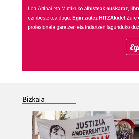
Lea-Artibai eta Mutrikuko
albisteak euskaraz, libre
ezinbestekoa dugu.
Egin zaitez HITZAkide!
Zure 
profesionala garatzen eta indartzen lagunduko duz
Eg
Bizkaia