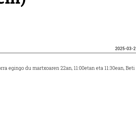
2025-03-2
ra egingo du martxoaren 22an, 11:00etan eta 11:30ean, Beti 