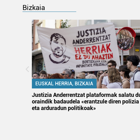
Bizkaia
EUSKAL HERRIA, BIZKAIA
an
Justizia Anderrentzat plataformak salatu d
oraindik badaudela «erantzule diren polizia
eta arduradun politikoak»