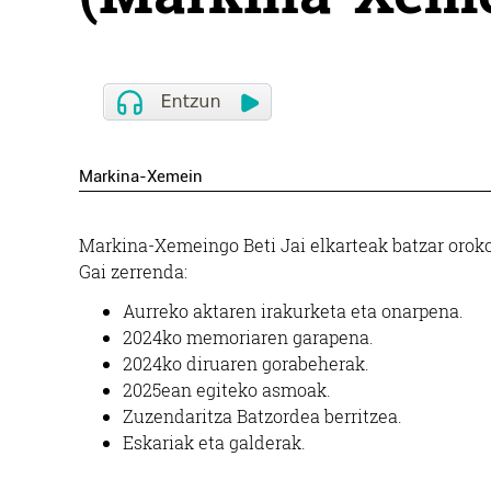
Markina-Xemein
Markina-Xemeingo Beti Jai elkarteak batzar orokor
Gai zerrenda:
Aurreko aktaren irakurketa eta onarpena.
2024ko memoriaren garapena.
2024ko diruaren gorabeherak.
2025ean egiteko asmoak.
Zuzendaritza Batzordea berritzea.
Eskariak eta galderak.