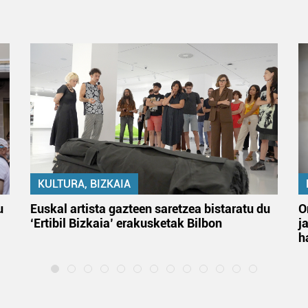
KULTURA, BIZKAIA
u
Euskal artista gazteen saretzea bistaratu du
O
‘Ertibil Bizkaia’ erakusketak Bilbon
j
h