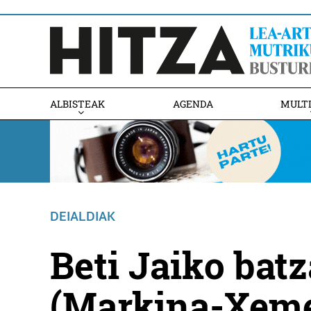
ALBISTEAK
AGENDA
MULT
DEIALDIAK
Beti Jaiko batz
(Markina-Xeme