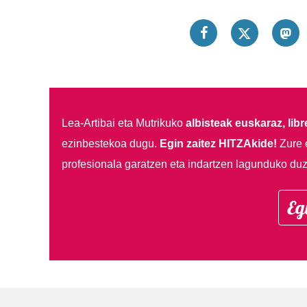
Lea-Artibai eta Mutrikuko
albisteak euskaraz, libre
ezinbestekoa dugu.
Egin zaitez HITZAkide!
Zure 
profesionala garatzen eta indartzen lagunduko duz
Eg