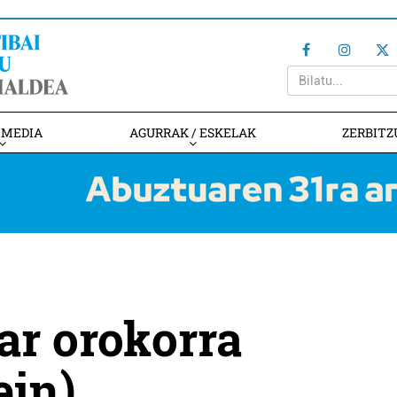
IMEDIA
AGURRAK / ESKELAK
ZERBITZ
ar orokorra
in)