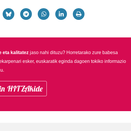
 eta kalitatez
jaso nahi dituzu?
Horretarako zure babesa
ekarpenari esker, euskaratik eginda dagoen tokiko informazio
u.
in HITZAkide