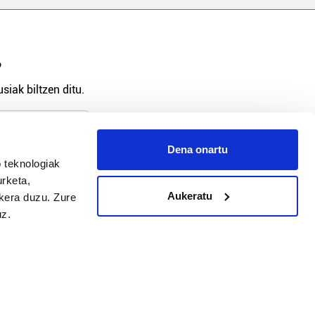
?
siak biltzen ditu.
Dena onartu
 teknologiak
arpidetu
urketa,
Aukeratu
ukera duzu. Zure
uz.
Argitalpen politika
Aniztasun politika
Pribatutasun politika
Cookieak
arako zure ekarpena