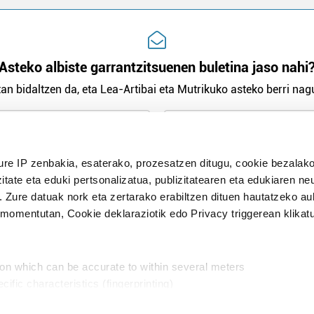
Asteko albiste garrantzitsuenen buletina jaso nahi
an bidaltzen da, eta Lea-Artibai eta Mutrikuko asteko berri nagu
n Politika
irakurri eta onartzen dut.
ure IP zenbakia, esaterako, prozesatzen ditugu, cookie bezalako
H
itate eta eduki pertsonalizatua, publizitatearen eta edukiaren ne
. Zure datuak nork eta zertarako erabiltzen dituen hautatzeko a
omentutan, Cookie deklaraziotik edo Privacy triggerean klikat
Publizitatea
ion which can be accurate to within several meters
in
cific characteristics (fingerprinting)
d and set your preferences in the
details section
.
aratik, modu librean kontatzea da gure eginkizuna. Horret