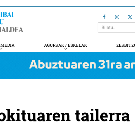
IMEDIA
AGURRAK / ESKELAK
ZERBITZ
okituaren tailerra