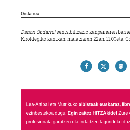
Ondarroa
Danon Ondarru!
sentsibilizazio kanpainaren bar
Kiroldegiko kantxan, maiatzaren 22an, 11:00eta, G
Lea-Artibai eta Mutrikuko
albisteak euskaraz, libre
ezinbestekoa dugu.
Egin zaitez HITZAkide!
Zure 
profesionala garatzen eta indartzen lagunduko duz