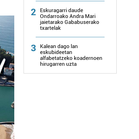
2
Eskuragarri daude
Ondarroako Andra Mari
jaietarako Gababuserako
txartelak
3
Kalean dago lan
eskubideetan
alfabetatzeko koadernoen
hirugarren uzta