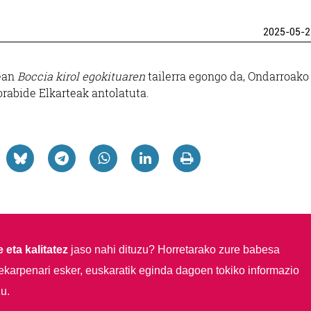
2025-05-2
nean
Boccia kirol egokituaren
tailerra egongo da, Ondarroako
orabide Elkarteak antolatuta.
 eta kalitatez
jaso nahi dituzu?
Horretarako zure babesa
ekarpenari esker, euskaratik eginda dagoen tokiko informazio
u.