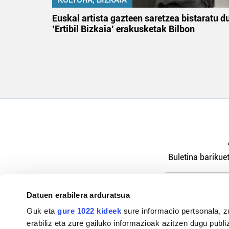
na
Euskal artista gazteen saretzea bistaratu d
‘Ertibil Bizkaia’ erakusketak Bilbon
Buletina barikuet
Datuen erabilera arduratsua
Pribatutasu
Guk eta
gure 1022 kideek
sure informacio pertsonala, z
erabiliz eta zure gailuko informazioak azitzen dugu publiz