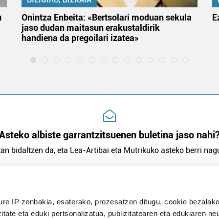
u
Onintza Enbeita: «Bertsolari moduan sekula
E
jaso dudan maitasun erakustaldirik
handiena da pregoilari izatea»
Asteko albiste garrantzitsuenen buletina jaso nahi
an bidaltzen da, eta Lea-Artibai eta Mutrikuko asteko berri nagu
n Politika
irakurri eta onartzen dut.
ure IP zenbakia, esaterako, prozesatzen ditugu, cookie bezalako
H
itate eta eduki pertsonalizatua, publizitatearen eta edukiaren ne