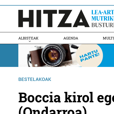
ALBISTEAK
AGENDA
MULT
BESTELAKOAK
Boccia kirol eg
(Ondarroa)