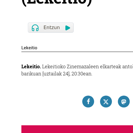
Lekeitio
Lekeitio.
Lekeitioko Zinemazaleen elkarteak antola
barikuan [uztailak 24], 20:30ean.