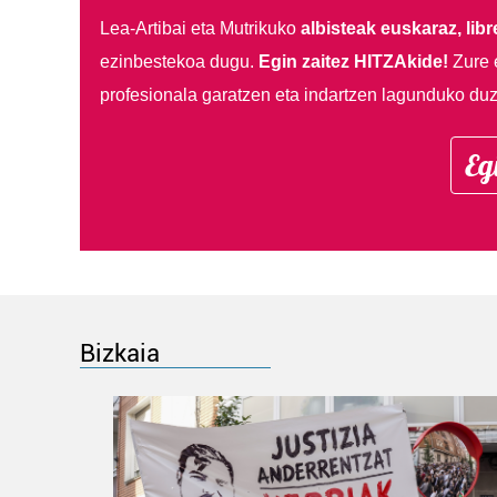
Lea-Artibai eta Mutrikuko
albisteak euskaraz, libre
ezinbestekoa dugu.
Egin zaitez HITZAkide!
Zure 
profesionala garatzen eta indartzen lagunduko duz
Eg
Bizkaia