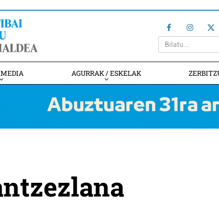
IMEDIA
AGURRAK / ESKELAK
ZERBITZ
antzezlana