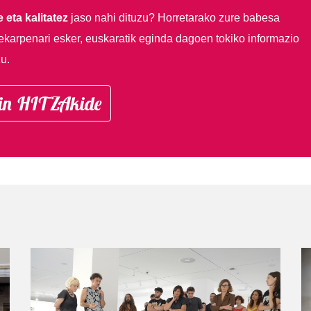
 eta kalitatez
jaso nahi dituzu?
Horretarako zure babesa
ekarpenari esker, euskaratik eginda dagoen tokiko informazio
u.
in HITZAkide