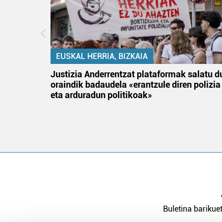
EUSKAL HERRIA, BIZKAIA
an
Justizia Anderrentzat plataformak salatu d
oraindik badaudela «erantzule diren polizia
eta arduradun politikoak»
Buletina barikuet