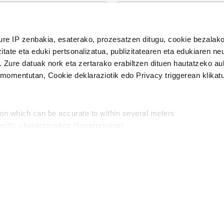
n Politika
irakurri eta onartzen dut.
ure IP zenbakia, esaterako, prozesatzen ditugu, cookie bezalako
H
itate eta eduki pertsonalizatua, publizitatearen eta edukiaren ne
. Zure datuak nork eta zertarako erabiltzen dituen hautatzeko a
omentutan, Cookie deklaraziotik edo Privacy triggerean klikat
Publizitatea
ion which can be accurate to within several meters
in
cific characteristics (fingerprinting)
d and set your preferences in the
details section
.
aratik, modu librean kontatzea da gure eginkizuna. Horret
intzoena da HITZAkide egitea.
n ditugu, zure IP zenbakia, besteak beste, teknologia erabiliz,
Babesleak:
, iragarkiak eta edukia neurtzeko, jendeari buruzko informazioa b
abiltzen dituen hauta dezakezu.
interes komertzial legitimoetan babesten dira. Ikusi gure bazki
ta horren aurka nola egin dezakezun ikusteko.