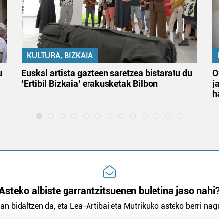
KULTURA, BIZKAIA
u
Euskal artista gazteen saretzea bistaratu du
O
‘Ertibil Bizkaia’ erakusketak Bilbon
j
h
Asteko albiste garrantzitsuenen buletina jaso nahi
an bidaltzen da, eta Lea-Artibai eta Mutrikuko asteko berri nagu