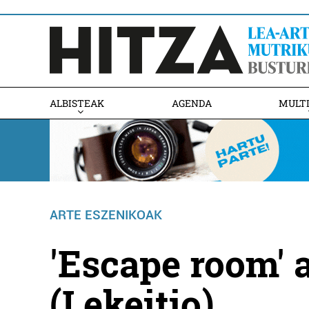
ALBISTEAK
AGENDA
MULT
ARTE ESZENIKOAK
'Escape room' 
(Lekeitio)