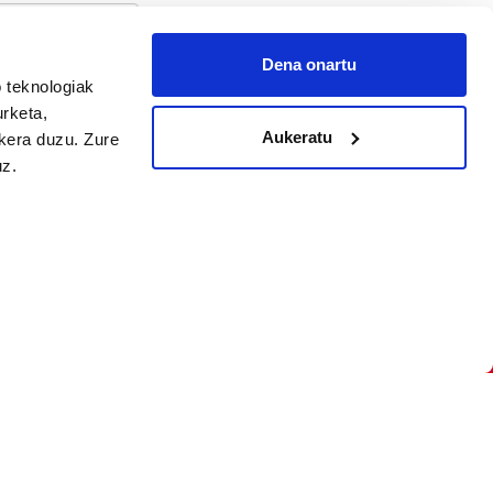
Dena onartu
 teknologiak
arpidetu
urketa,
Aukeratu
ukera duzu. Zure
uz.
Argitalpen politika
Aniztasun politika
Pribatutasun politika
Cookieak
arako zure ekarpena
 cookieak
iltzeko eta
deen zerrenda,