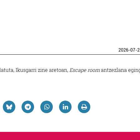
2026-07-2
tuta, Ikusgarri zine aretoan,
Escape room
antzezlana egin