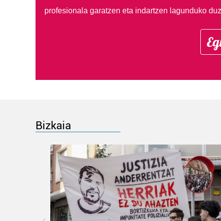
profesionala garatzen eta indartzen lagunduko duz
Eg
Bizkaia