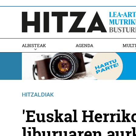
ALBISTEAK
AGENDA
MULT
HITZALDIAK
'Euskal Herrik
liburuaren aur