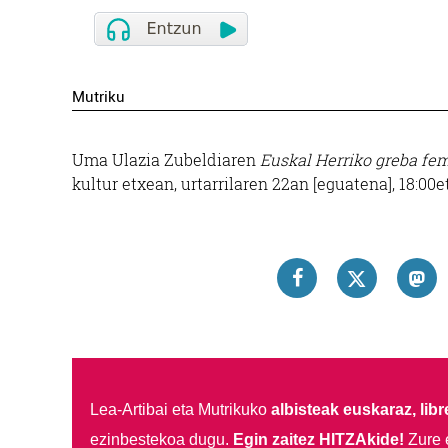
Mutriku
Uma Ulazia Zubeldiaren
Euskal Herriko greba fe
kultur etxean, urtarrilaren 22an [eguatena], 18:00e
Lea-Artibai eta Mutrikuko
albisteak euskaraz, libre
ezinbestekoa dugu.
Egin zaitez HITZAkide!
Zure 