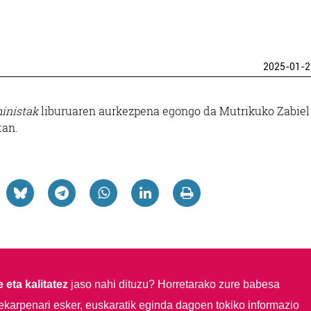
2025-01-2
ministak
liburuaren aurkezpena egongo da Mutrikuko Zabiel
tan.
 eta kalitatez
jaso nahi dituzu?
Horretarako zure babesa
ekarpenari esker, euskaratik eginda dagoen tokiko informazio