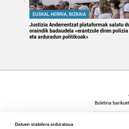
EUSKAL HERRIA, BIZKAIA
an
Justizia Anderrentzat plataformak salatu d
oraindik badaudela «erantzule diren polizia
eta arduradun politikoak»
Buletina barikuet
Datuen erabilera arduratsua
Pribatutasu