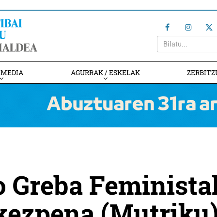
IMEDIA
AGURRAK / ESKELAK
ZERBITZ
o Greba Feminista
kezpena (Mutriku