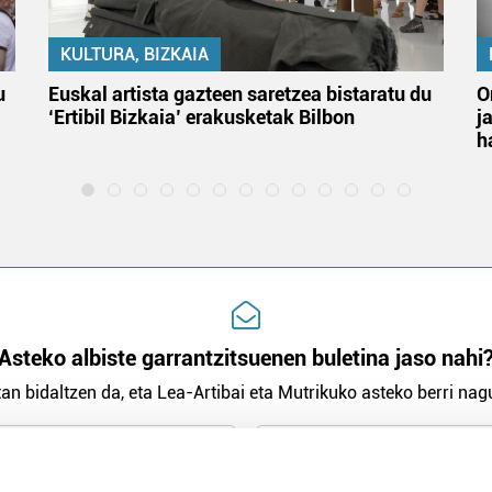
KULTURA, BIZKAIA
u
Euskal artista gazteen saretzea bistaratu du
O
‘Ertibil Bizkaia’ erakusketak Bilbon
j
h
Asteko albiste garrantzitsuenen buletina jaso nahi
an bidaltzen da, eta Lea-Artibai eta Mutrikuko asteko berri nagu
n Politika
irakurri eta onartzen dut.