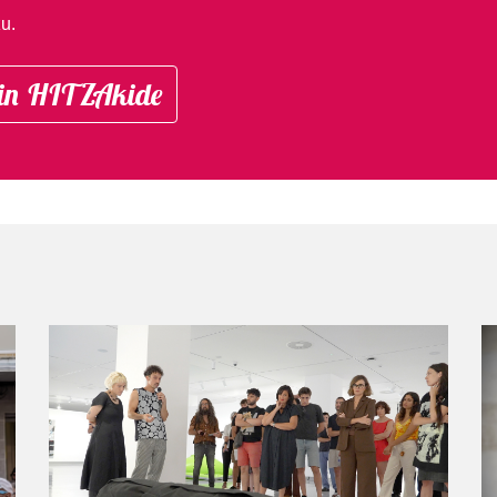
u.
in HITZAkide