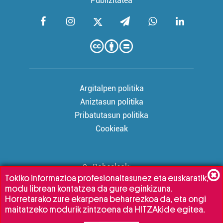
Publizitatea
Argitalpen politika
Aniztasun politika
Pribatutasun politika
Cookieak
Babesleak:
Tokiko informazioa profesionaltasunez eta euskaratik,
modu librean kontatzea da gure eginkizuna.
Horretarako zure ekarpena beharrezkoa da, eta ongi
maitatzeko modurik zintzoena da HITZAkide egitea.