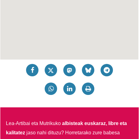
Lea-Artibai eta Mutrikuko
albisteak euskaraz, libre eta
kalitatez
jaso nahi dituzu?
Horretarako zure babesa