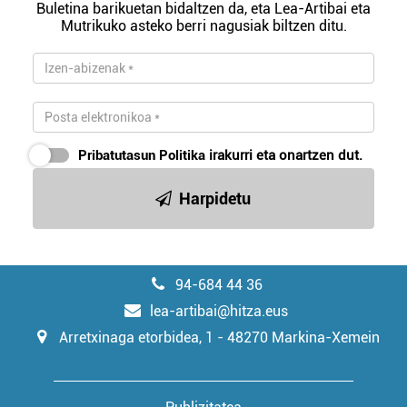
erabiltzeko baimen esplizitua ematen diguzu.
Gehiago
Buletina barikuetan bidaltzen da, eta Lea-Artibai eta
irakurri
Mutrikuko asteko berri nagusiak biltzen ditu.
Pribatutasun Politika
irakurri eta onartzen dut.
Harpidetu
94-684 44 36
lea-artibai@hitza.eus
Arretxinaga etorbidea, 1 - 48270 Markina-Xemein