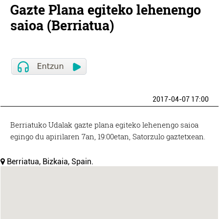
Gazte Plana egiteko lehenengo
saioa (Berriatua)
2017-04-07 17:00
Berriatuko Udalak gazte plana egiteko lehenengo saioa
egingo du apirilaren 7an, 19:00etan, Satorzulo gaztetxean.
Berriatua, Bizkaia, Spain.