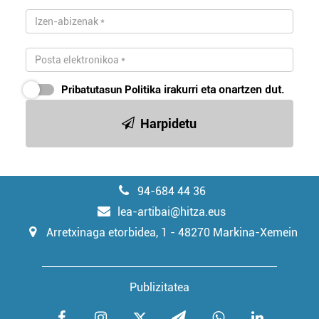
Pribatutasun Politika
irakurri eta onartzen dut.
Harpidetu
94-684 44 36
lea-artibai@hitza.eus
Arretxinaga etorbidea, 1 - 48270 Markina-Xemein
Publizitatea