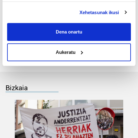
deuseztatzen ahal duzu edozein momentutan, Cookie
aurrezteko lanak burutuko
deklaraziotik edo Privacy triggerean klikatuz.
dituzte abuztuan
Xehetasunak ikusi
If you allow, we would also like to:
3
Arraunak zipriztinduko du
Collect information about your geographical
Dena onartu
Ondarroako badia
location which can be accurate to within several
abuztuaren 8an
meters
Aukeratu
Identify your device by actively scanning it for
specific characteristics (fingerprinting)
Find out more about how your personal data is processed
and set your preferences in the
details section
.
Bizkaia
Guk eta gure bazkideek zure datu pertsonalak
prozesatzen ditugu, zure IP zenbakia, besteak beste,
teknologia erabiliz, cookieak adibidez, iragarki eta eduki
pertsonalizatuak eskaintzeko, iragarkiak eta edukia
neurtzeko, jendeari buruzko informazioa biltzeko eta
produktuak garatzeko. Zure datuak nork eta zertarako
erabiltzen dituen hauta dezakezu.