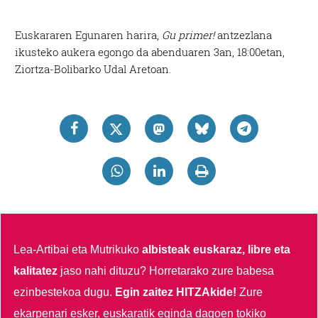
Euskararen Egunaren harira,
Gu primer!
antzezlana
ikusteko aukera egongo da abenduaren 3an, 18:00etan,
Ziortza-Bolibarko Udal Aretoan.
Lea-Artibai eta Mutrikuko
albisteak euskaraz, libre eta
kalitatez
jaso nahi dituzu?
Horretarako zure babesa
ezinbestekoa dugu.
Egin zaitez HITZAkide!
Zure
ekarpenari esker, euskaratik eginda dagoen tokiko