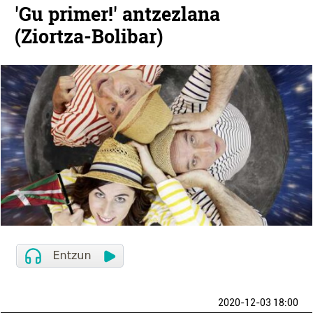
'Gu primer!' antzezlana
(Ziortza-Bolibar)
2020-12-03 18:00