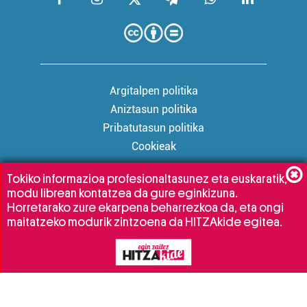
Argitalpen politika
Aniztasun politika
Pribatutasun politika
Cookieak
Tokiko informazioa profesionaltasunez eta euskaratik,
modu librean kontatzea da gure eginkizuna.
Babesleak:
Horretarako zure ekarpena beharrezkoa da, eta ongi
maitatzeko modurik zintzoena da HITZAkide egitea.