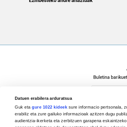
na
Ezinbesteko andre ahaztuak
Buletina barikuet
Datuen erabilera arduratsua
Pribatutasu
Guk eta
gure 1022 kideek
sure informacio pertsonala, z
erabiliz eta zure gailuko informazioak azitzen dugu publiz
audientzia-ikerketa eta zerbitzuen garapena eskaintzeko