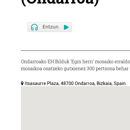
Ondarroako EH Bilduk ‘Egin herri’ mosaiko erraldoi
mosaikoa osatzeko gutxienez 300 pertsona behar 
Itsasaurre Plaza, 48700 Ondarroa, Bizkaia, Spain.