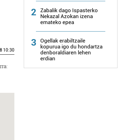
2
Zabalik dago Ispasterko
Nekazal Azokan izena
emateko epea
3
Ogellak erabiltzaile
kopurua igo du hondartza
8 10:30
denboraldiaren lehen
erdian
rra: