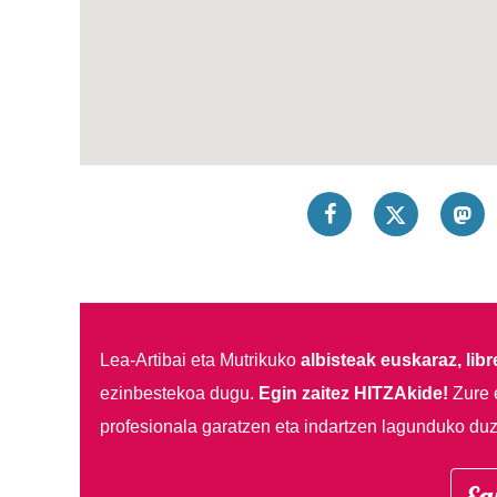
Lea-Artibai eta Mutrikuko
albisteak euskaraz, libre
ezinbestekoa dugu.
Egin zaitez HITZAkide!
Zure 
profesionala garatzen eta indartzen lagunduko duz
Eg