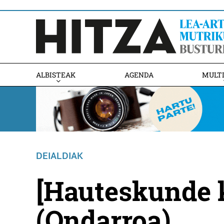
ALBISTEAK
AGENDA
MULT
DEIALDIAK
[Hauteskunde 
(Ondarroa)