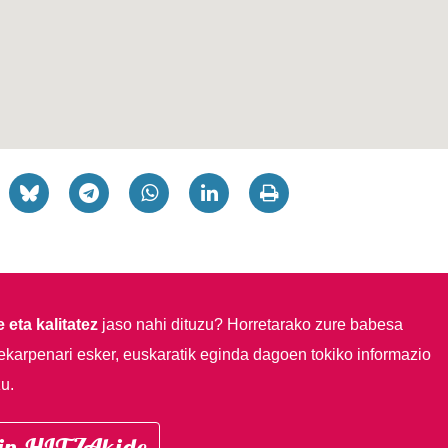
 eta kalitatez
jaso nahi dituzu?
Horretarako zure babesa
ekarpenari esker, euskaratik eginda dagoen tokiko informazio
u.
in HITZAkide