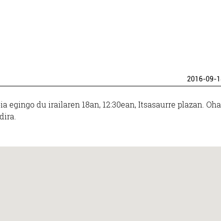
2016-09-1
a egingo du irailaren 18an, 12:30ean, Itsasaurre plazan. Oha
dira.