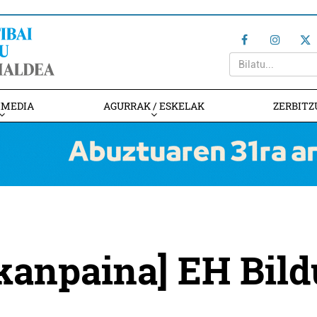
IMEDIA
AGURRAK / ESKELAK
ZERBITZ
kanpaina] EH Bild