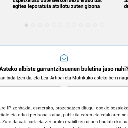
Espetxeratu dute Getxon sexu eraso bat
S
egitea leporatuta atxilotu zuten gizona
d
Asteko albiste garrantzitsuenen buletina jaso nahi
an bidaltzen da, eta Lea-Artibai eta Mutrikuko asteko berri nagu
n Politika
irakurri eta onartzen dut.
ure IP zenbakia, esaterako, prozesatzen ditugu, cookie bezalako
H
itate eta eduki pertsonalizatua, publizitatearen eta edukiaren ne
. Zure datuak nork eta zertarako erabiltzen dituen hautatzeko a