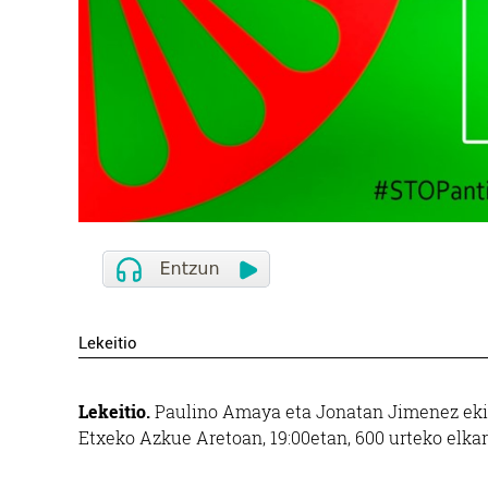
Lekeitio
Lekeitio.
Paulino Amaya eta Jonatan Jimenez ekint
Etxeko Azkue Aretoan, 19:00etan, 600 urteko elka