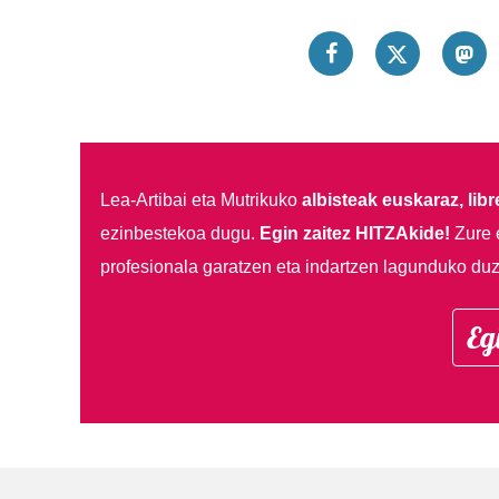
Lea-Artibai eta Mutrikuko
albisteak euskaraz, libre
ezinbestekoa dugu.
Egin zaitez HITZAkide!
Zure 
profesionala garatzen eta indartzen lagunduko duz
Eg