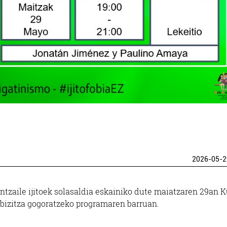
2026-05-2
zaile ijitoek solasaldia eskainiko dute maiatzaren 29an K
rbizitza gogoratzeko programaren barruan.