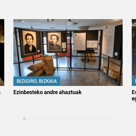
BIZIGIRO, BIZKAIA
a
Ezinbesteko andre ahaztuak
E
e