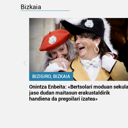
Bizkaia
BIZIGIRO, BIZKAIA
na
Onintza Enbeita: «Bertsolari moduan sekul
jaso dudan maitasun erakustaldirik
handiena da pregoilari izatea»