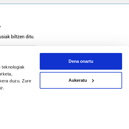
?
siak biltzen ditu.
Dena onartu
 teknologiak
arpidetu
urketa,
Aukeratu
ukera duzu. Zure
uz.
Argitalpen politika
Aniztasun politika
Pribatutasun politika
Cookieak
arako zure ekarpena