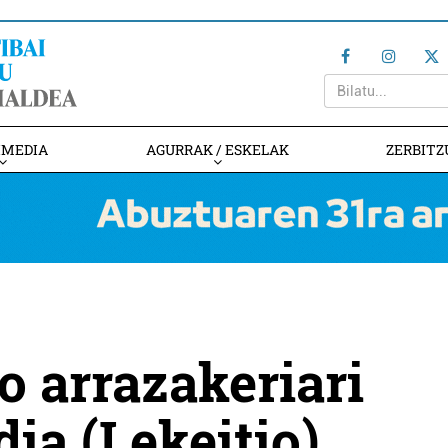
IMEDIA
AGURRAK / ESKELAK
ZERBITZ
o arrazakeriari
ia (Lekeitio)