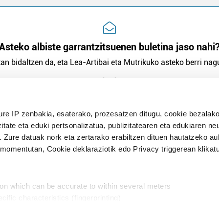
Asteko albiste garrantzitsuenen buletina jaso nahi
an bidaltzen da, eta Lea-Artibai eta Mutrikuko asteko berri nagu
n Politika
irakurri eta onartzen dut.
ure IP zenbakia, esaterako, prozesatzen ditugu, cookie bezalako
H
itate eta eduki pertsonalizatua, publizitatearen eta edukiaren ne
. Zure datuak nork eta zertarako erabiltzen dituen hautatzeko a
omentutan, Cookie deklaraziotik edo Privacy triggerean klikat
Publizitatea
ion which can be accurate to within several meters
in
cific characteristics (fingerprinting)
d and set your preferences in the
details section
.
aratik, modu librean kontatzea da gure eginkizuna. Horret