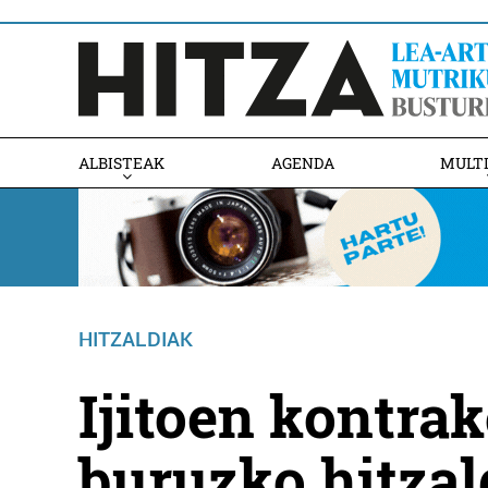
ALBISTEAK
AGENDA
MULT
HITZALDIAK
Ijitoen kontrak
buruzko hitzald