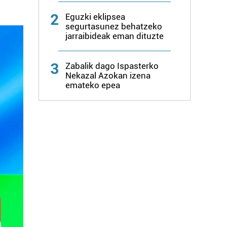
2
Eguzki eklipsea
segurtasunez behatzeko
jarraibideak eman dituzte
3
Zabalik dago Ispasterko
Nekazal Azokan izena
emateko epea