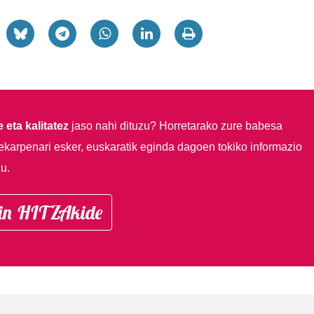
 eta kalitatez
jaso nahi dituzu?
Horretarako zure babesa
ekarpenari esker, euskaratik eginda dagoen tokiko informazio
u.
in HITZAkide