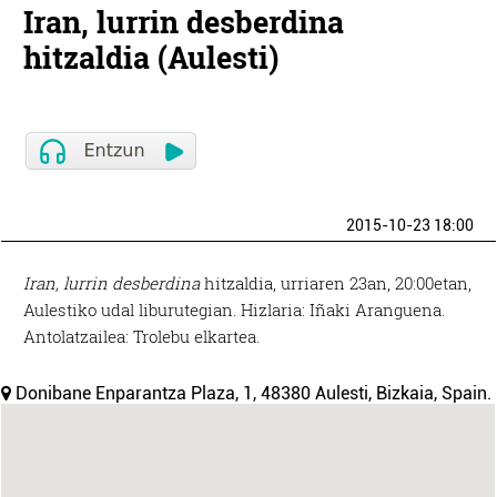
Iran, lurrin desberdina
hitzaldia (Aulesti)
2015-10-23 18:00
Iran, lurrin desberdina
hitzaldia, urriaren 23an, 20:00etan,
Aulestiko udal liburutegian. Hizlaria: Iñaki Aranguena.
Antolatzailea: Trolebu elkartea.
Donibane Enparantza Plaza, 1, 48380 Aulesti, Bizkaia, Spain.