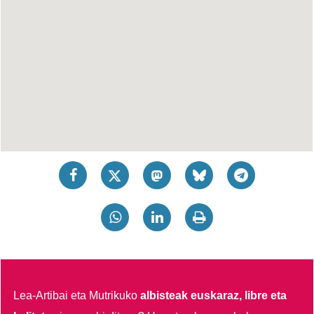
Lea-Artibai eta Mutrikuko
albisteak euskaraz, libre eta