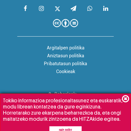
Argitalpen politika
Aniztasun politika
Pribatutasun politika
Cookieak
Babesleak:
Tokiko informazioa profesionaltasunez eta euskaratik,
modu librean kontatzea da gure eginkizuna.
Horretarako zure ekarpena beharrezkoa da, eta ongi
maitatzeko modurik zintzoena da HITZAkide egitea.