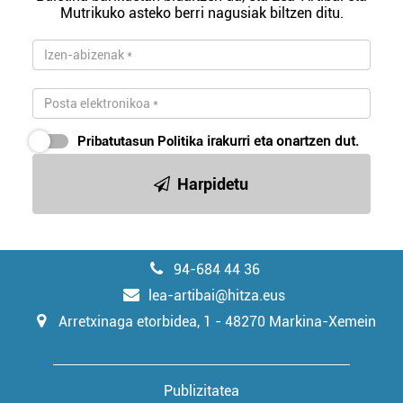
Mutrikuko asteko berri nagusiak biltzen ditu.
irakurri
Pribatutasun Politika
irakurri eta onartzen dut.
Harpidetu
94-684 44 36
lea-artibai@hitza.eus
Arretxinaga etorbidea, 1 - 48270 Markina-Xemein
Publizitatea