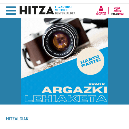
Sartu
HITZALDIAK