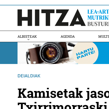
ALBISTEAK
AGENDA
MULT
DEIALDIAK
Kamisetak jaso
Txirrimorraski