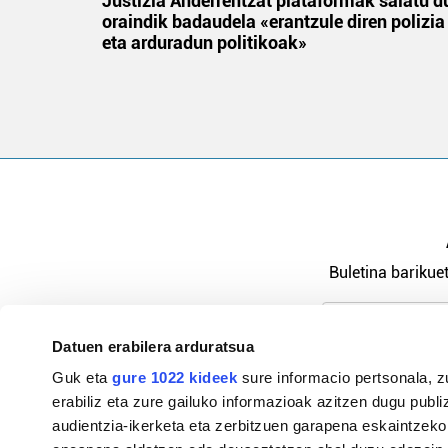
an
Justizia Anderrentzat plataformak salatu d
oraindik badaudela «erantzule diren polizia
eta arduradun politikoak»
Buletina barikuet
Datuen erabilera arduratsua
Pribatutasu
Guk eta
gure 1022 kideek
sure informacio pertsonala, z
erabiliz eta zure gailuko informazioak azitzen dugu publiz
audientzia-ikerketa eta zerbitzuen garapena eskaintzeko