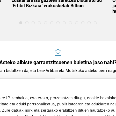
u
Euskal artista gazteen saretzea bistaratu du
O
‘Ertibil Bizkaia’ erakusketak Bilbon
j
h
Asteko albiste garrantzitsuenen buletina jaso nahi
an bidaltzen da, eta Lea-Artibai eta Mutrikuko asteko berri nagu
n Politika
irakurri eta onartzen dut.
ure IP zenbakia, esaterako, prozesatzen ditugu, cookie bezalako
H
itate eta eduki pertsonalizatua, publizitatearen eta edukiaren ne
. Zure datuak nork eta zertarako erabiltzen dituen hautatzeko a