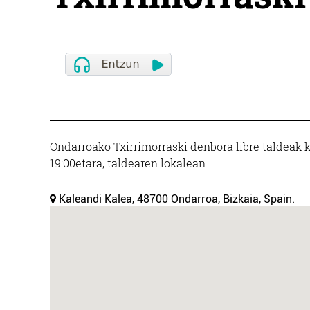
Ondarroako Txirrimorraski denbora libre taldeak ka
19:00etara, taldearen lokalean.
Kaleandi Kalea, 48700 Ondarroa, Bizkaia, Spain.