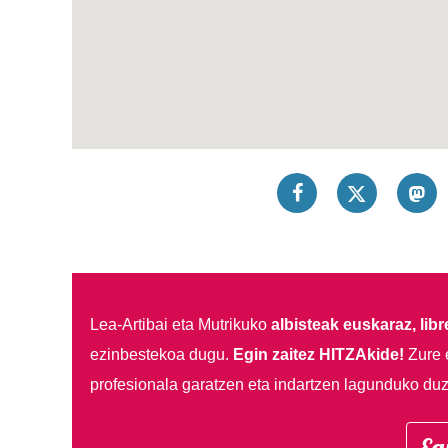
Lea-Artibai eta Mutrikuko
albisteak euskaraz, libre
ezinbestekoa dugu.
Egin zaitez HITZAkide!
Zure 
profesionala garatzen eta indartzen lagunduko duz
Eg