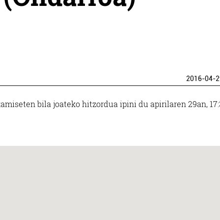
2016-04-2
miseten bila joateko hitzordua ipini du apirilaren 29an, 17