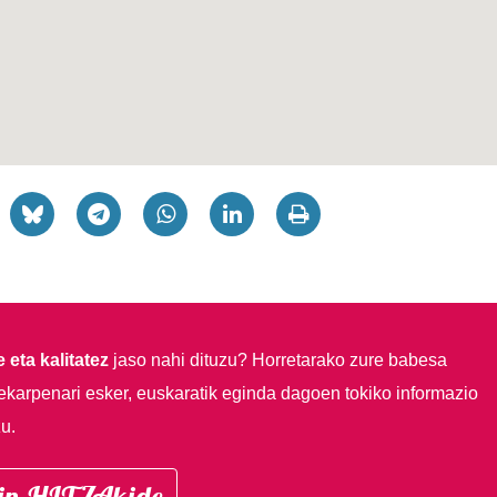
 eta kalitatez
jaso nahi dituzu?
Horretarako zure babesa
ekarpenari esker, euskaratik eginda dagoen tokiko informazio
u.
in HITZAkide