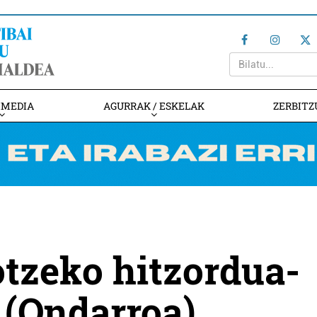
IMEDIA
AGURRAK / ESKELAK
ZERBITZ
tzeko hitzordua-
 (Ondarroa)