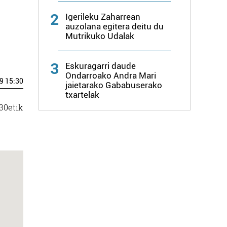
2
Igerileku Zaharrean
auzolana egitera deitu du
Mutrikuko Udalak
3
Eskuragarri daude
Ondarroako Andra Mari
9 15:30
jaietarako Gababuserako
txartelak
:30etik