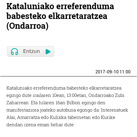
Kataluniako erreferenduma
babesteko elkarretaratzea
(Ondarroa)
2017-09-10 11:00
Kataluniako erreferenduma babesteko elkarretaratzea
egingo dute irailaren 10ean, 13:00etan, Ondarroako Zubi
Zaharrean. Eta hilaren 16an Bilbon egingo den
manifestaziora joateko autobusa egongo da. Interesatuek
Alai, Amarratza edo Kulixka tabernetan edo Kurike
dendan izena eman behar dute.