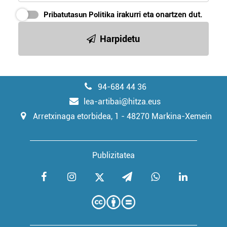
Pribatutasun Politika
irakurri eta onartzen dut.
Harpidetu
94-684 44 36
lea-artibai@hitza.eus
Arretxinaga etorbidea, 1 - 48270 Markina-Xemein
Publizitatea