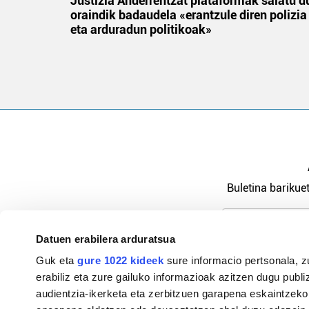
tik
Justizia Anderrentzat plataformak salatu d
 gizon
oraindik badaudela «erantzule diren polizia
eta arduradun politikoak»
Buletina barikuet
Datuen erabilera arduratsua
Pribatutasu
Guk eta
gure 1022 kideek
sure informacio pertsonala, z
erabiliz eta zure gailuko informazioak azitzen dugu publiz
audientzia-ikerketa eta zerbitzuen garapena eskaintzeko