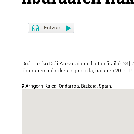
Ondarroako Erdi Aroko jaiaren baitan [irailak 24], A
liburuaren irakurketa egingo da, irailaren 20an, 19
Arrigorri Kalea, Ondarroa, Bizkaia, Spain.