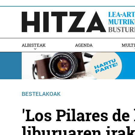
ALBISTEAK
AGENDA
MULT
BESTELAKOAK
'Los Pilares de 
liburuaren ira