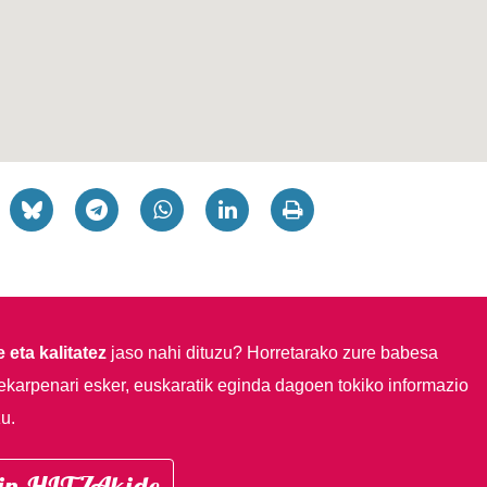
 eta kalitatez
jaso nahi dituzu?
Horretarako zure babesa
ekarpenari esker, euskaratik eginda dagoen tokiko informazio
u.
in HITZAkide