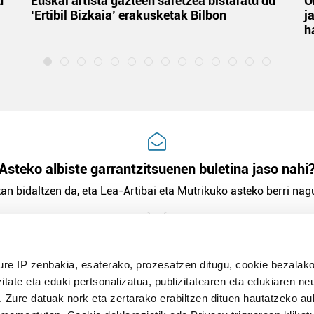
u
Euskal artista gazteen saretzea bistaratu du
O
‘Ertibil Bizkaia’ erakusketak Bilbon
j
h
Asteko albiste garrantzitsuenen buletina jaso nahi
an bidaltzen da, eta Lea-Artibai eta Mutrikuko asteko berri nagu
n Politika
irakurri eta onartzen dut.
ure IP zenbakia, esaterako, prozesatzen ditugu, cookie bezalako
H
itate eta eduki pertsonalizatua, publizitatearen eta edukiaren ne
. Zure datuak nork eta zertarako erabiltzen dituen hautatzeko a