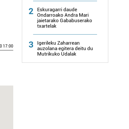
2
Eskuragarri daude
Ondarroako Andra Mari
jaietarako Gababuserako
txartelak
3
Igerileku Zaharrean
0 17:00
auzolana egitera deitu du
Mutrikuko Udalak