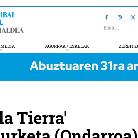
IMEDIA
AGURRAK / ESKELAK
ZERBITZ
la Tierra'
kurketa (Ondarroa)