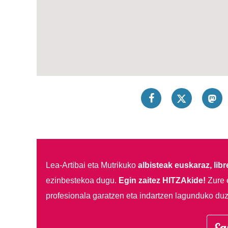
Lea-Artibai eta Mutrikuko
albisteak euskaraz, libre
ezinbestekoa dugu.
Egin zaitez HITZAkide!
Zure 
profesionala garatzen eta indartzen lagunduko duz
Eg