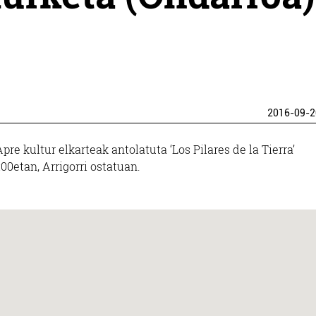
2016-09-2
pre kultur elkarteak antolatuta ‘Los Pilares de la Tierra’
:00etan, Arrigorri ostatuan.