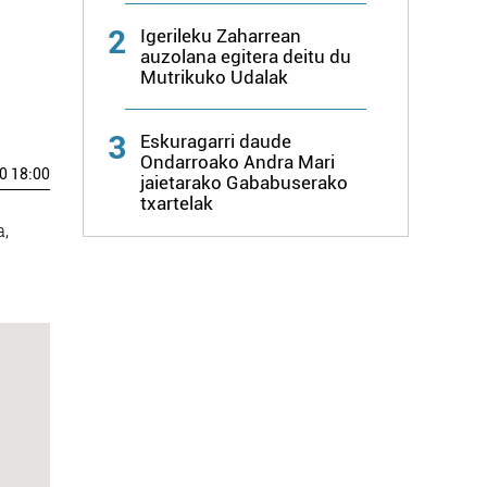
2
Igerileku Zaharrean
auzolana egitera deitu du
Mutrikuko Udalak
3
Eskuragarri daude
Ondarroako Andra Mari
0 18:00
jaietarako Gababuserako
txartelak
,