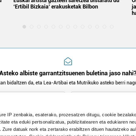
u
Euskal artista gazteen saretzea bistaratu du
O
‘Ertibil Bizkaia’ erakusketak Bilbon
j
h
Asteko albiste garrantzitsuenen buletina jaso nahi
an bidaltzen da, eta Lea-Artibai eta Mutrikuko asteko berri nagu
n Politika
irakurri eta onartzen dut.
ure IP zenbakia, esaterako, prozesatzen ditugu, cookie bezalako
H
itate eta eduki pertsonalizatua, publizitatearen eta edukiaren ne
. Zure datuak nork eta zertarako erabiltzen dituen hautatzeko a