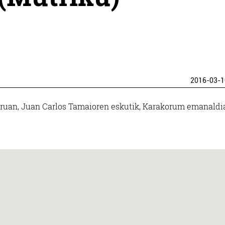
2016-03-1
uan, Juan Carlos Tamaioren eskutik, Karakorum emanaldia