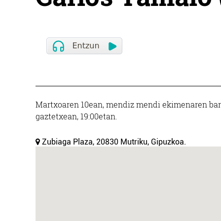
Martxoaren 10ean, mendiz mendi ekimenaren barr
gaztetxean, 19:00etan.
Zubiaga Plaza, 20830 Mutriku, Gipuzkoa.