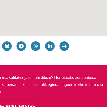
 eta kalitatez
jaso nahi dituzu?
Horretarako zure babesa
ekarpenari esker, euskaratik eginda dagoen tokiko informazio
u.
in HITZAkide