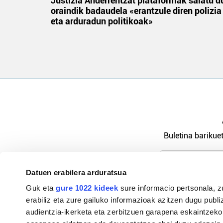
an
Justizia Anderrentzat plataformak salatu d
oraindik badaudela «erantzule diren polizia
eta arduradun politikoak»
Buletina barikuet
Datuen erabilera arduratsua
Pribatutasu
Guk eta
gure 1022 kideek
sure informacio pertsonala, z
erabiliz eta zure gailuko informazioak azitzen dugu publiz
audientzia-ikerketa eta zerbitzuen garapena eskaintzeko