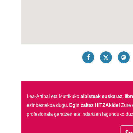
Lea-Artibai eta Mutrikuko
albisteak euskaraz, libre
ezinbestekoa dugu.
Egin zaitez HITZAkide!
Zure 
profesionala garatzen eta indartzen lagunduko duz
Eg