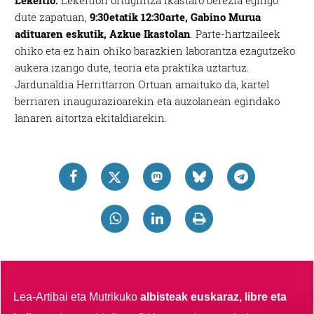
Lekeitio.
Lekeition ortugintza ikastaro berezia egingo
dute zapatuan,
9:30etatik 12:30arte, Gabino Murua
adituaren eskutik, Azkue Ikastolan
. Parte-hartzaileek
ohiko eta ez hain ohiko barazkien laborantza ezagutzeko
aukera izango dute, teoria eta praktika uztartuz.
Jardunaldia Herrittarron Ortuan amaituko da, kartel
berriaren inaugurazioarekin eta auzolanean egindako
lanaren aitortza ekitaldiarekin.
Lea-Artibai eta Mutrikuko
albisteak euskaraz, libre eta