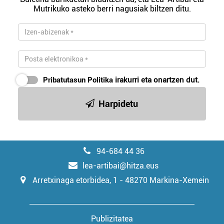
Mutrikuko asteko berri nagusiak biltzen ditu.
Pribatutasun Politika
irakurri eta onartzen dut.
Harpidetu
94-684 44 36
lea-artibai@hitza.eus
Arretxinaga etorbidea, 1 - 48270 Markina-Xemein
Publizitatea