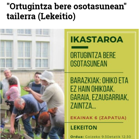
"Ortugintza bere osotasunean"
tailerra (Lekeitio)