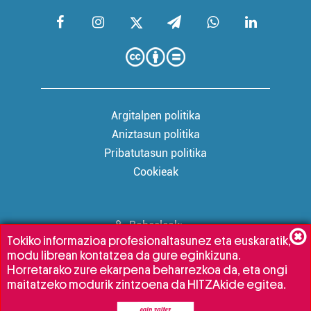
Argitalpen politika
Aniztasun politika
Pribatutasun politika
Cookieak
Babesleak:
Tokiko informazioa profesionaltasunez eta euskaratik,
modu librean kontatzea da gure eginkizuna.
Horretarako zure ekarpena beharrezkoa da, eta ongi
maitatzeko modurik zintzoena da HITZAkide egitea.