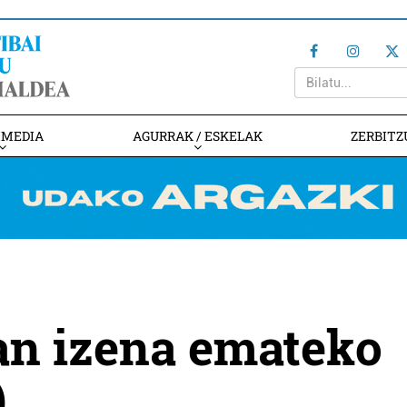
IMEDIA
AGURRAK / ESKELAK
ZERBITZ
an izena emateko
)