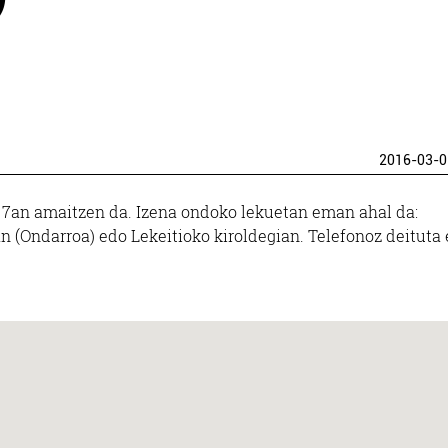
2016-03-0
 7an amaitzen da. Izena ondoko lekuetan eman ahal da:
n (Ondarroa) edo Lekeitioko kiroldegian. Telefonoz deituta 