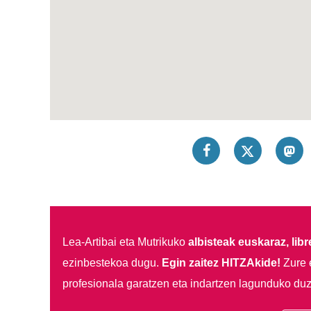
Lea-Artibai eta Mutrikuko
albisteak euskaraz, libre
ezinbestekoa dugu.
Egin zaitez HITZAkide!
Zure 
profesionala garatzen eta indartzen lagunduko duz