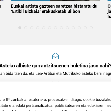
u
Euskal artista gazteen saretzea bistaratu du
O
‘Ertibil Bizkaia’ erakusketak Bilbon
j
h
Asteko albiste garrantzitsuenen buletina jaso nahi
an bidaltzen da, eta Lea-Artibai eta Mutrikuko asteko berri nagu
n Politika
irakurri eta onartzen dut.
ure IP zenbakia, esaterako, prozesatzen ditugu, cookie bezalako
H
itate eta eduki pertsonalizatua, publizitatearen eta edukiaren ne