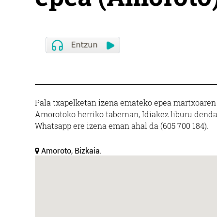
Pala txapelketan izena emateko epea martxoaren
Amorotoko herriko tabernan, Idiakez liburu denda
Whatsapp ere izena eman ahal da (605 700 184).
Amoroto, Bizkaia.