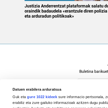
an
Justizia Anderrentzat plataformak salatu d
oraindik badaudela «erantzule diren polizia
eta arduradun politikoak»
Buletina barikuet
Datuen erabilera arduratsua
Pribatutasu
Guk eta
gure 1022 kideek
sure informacio pertsonala, z
erabiliz eta zure gailuko informazioak azitzen dugu publiz