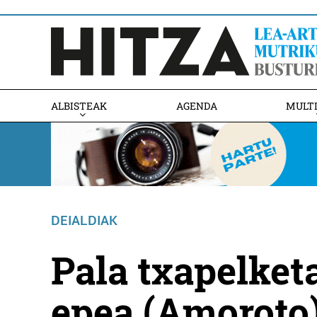
ALBISTEAK
AGENDA
MULT
DEIALDIAK
Pala txapelket
epea (Amoroto