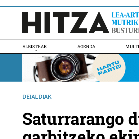
ALBISTEAK
AGENDA
MULT
DEIALDIAK
Saturrarango 
garbitzeko eki