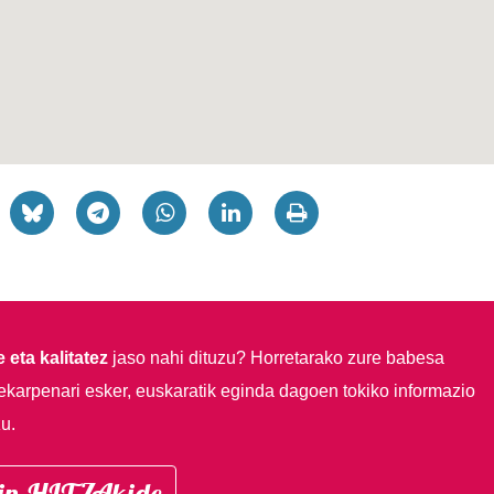
 eta kalitatez
jaso nahi dituzu?
Horretarako zure babesa
ekarpenari esker, euskaratik eginda dagoen tokiko informazio
u.
in HITZAkide