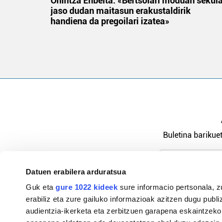
na
Onintza Enbeita: «Bertsolari moduan sekul
jaso dudan maitasun erakustaldirik
handiena da pregoilari izatea»
Buletina barikuet
Datuen erabilera arduratsua
Pribatutasu
Guk eta
gure 1022 kideek
sure informacio pertsonala, z
erabiliz eta zure gailuko informazioak azitzen dugu publiz
audientzia-ikerketa eta zerbitzuen garapena eskaintzeko