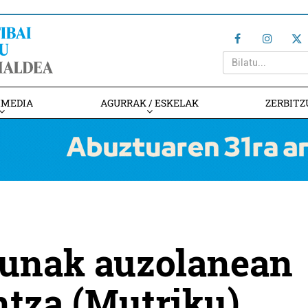
IMEDIA
AGURRAK / ESKELAK
ZERBITZ
dunak auzolanean
ntza (Mutriku)