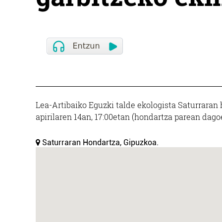
Lea-Artibaiko Eguzki talde ekologista Saturrara
apirilaren 14an, 17:00etan (hondartza parean dago
Saturraran Hondartza, Gipuzkoa.