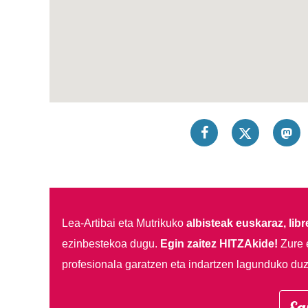
Lea-Artibai eta Mutrikuko
albisteak euskaraz, libre
ezinbestekoa dugu.
Egin zaitez HITZAkide!
Zure 
profesionala garatzen eta indartzen lagunduko duz
Eg