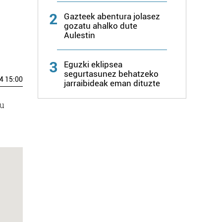
2
Gazteek abentura jolasez
gozatu ahalko dute
Aulestin
3
Eguzki eklipsea
segurtasunez behatzeko
4 15:00
jarraibideak eman dituzte
du