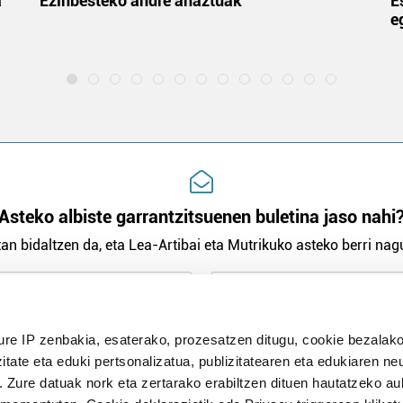
a
Ezinbesteko andre ahaztuak
E
e
Asteko albiste garrantzitsuenen buletina jaso nahi
an bidaltzen da, eta Lea-Artibai eta Mutrikuko asteko berri nagu
n Politika
irakurri eta onartzen dut.
ure IP zenbakia, esaterako, prozesatzen ditugu, cookie bezalako
H
itate eta eduki pertsonalizatua, publizitatearen eta edukiaren ne
. Zure datuak nork eta zertarako erabiltzen dituen hautatzeko a