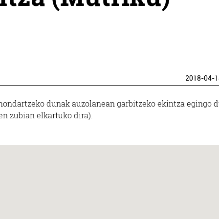
2018-04-1
n hondartzeko dunak auzolanean garbitzeko ekintza egingo 
en zubian elkartuko dira).