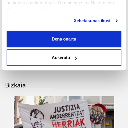
energia kontsumoa
hautatzeko aukera duzu. Zure onespena aldatzen edo
aurrezteko lanak burutuko
deuseztatzen ahal duzu edozein momentutan, Cookie
dituzte abuztuan
deklaraziotik edo Privacy triggerean klikatuz.
Xehetasunak ikusi
3
If you allow, we would also like to:
Osagairik onenekin osatu
dituzte San Lorentzo
Collect information about your geographical
Dena onartu
Eguneko ospakizunak
location which can be accurate to within several
meters
Aukeratu
Identify your device by actively scanning it for
specific characteristics (fingerprinting)
Find out more about how your personal data is processed
and set your preferences in the
details section
.
Bizkaia
Guk eta gure bazkideek zure datu pertsonalak
prozesatzen ditugu, zure IP zenbakia, besteak beste,
teknologia erabiliz, cookieak adibidez, iragarki eta eduki
pertsonalizatuak eskaintzeko, iragarkiak eta edukia
neurtzeko, jendeari buruzko informazioa biltzeko eta