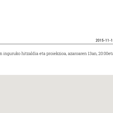
2015-11-1
 inguruko hitzaldia eta proiekzioa, azaroaren 13an, 20:00et