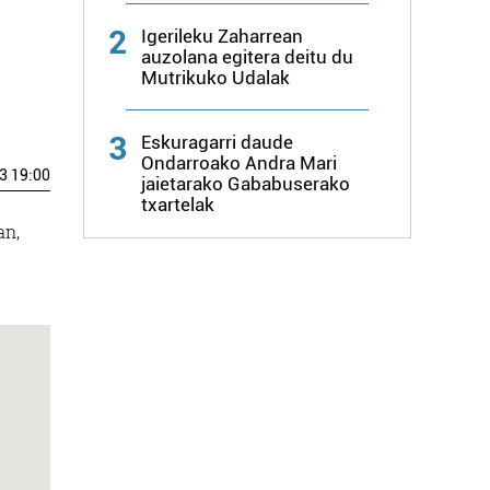
2
Igerileku Zaharrean
auzolana egitera deitu du
Mutrikuko Udalak
3
Eskuragarri daude
Ondarroako Andra Mari
3 19:00
jaietarako Gababuserako
txartelak
an,