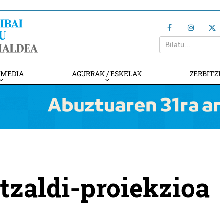
IMEDIA
AGURRAK / ESKELAK
ZERBITZ
itzaldi-proiekzioa