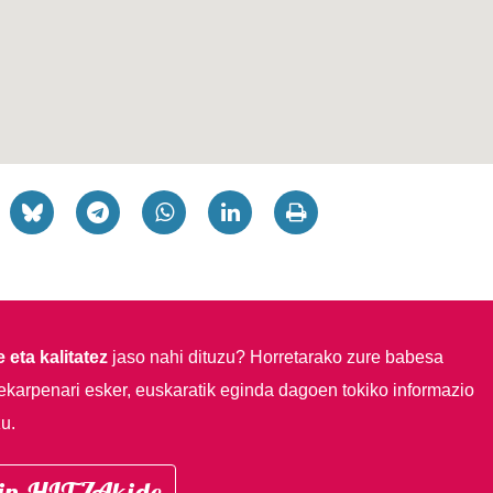
 eta kalitatez
jaso nahi dituzu?
Horretarako zure babesa
ekarpenari esker, euskaratik eginda dagoen tokiko informazio
u.
in HITZAkide