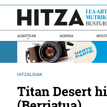
ALBISTEAK
AGENDA
MULT
HITZALDIAK
Titan Desert h
(Berriatua)