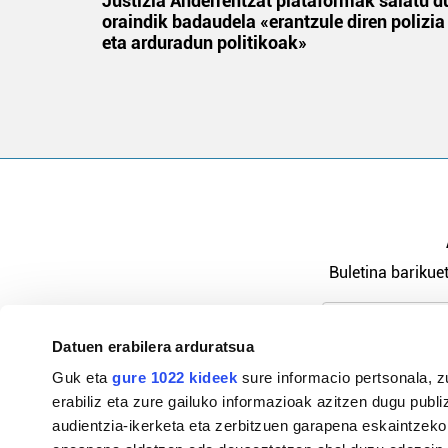
an
Justizia Anderrentzat plataformak salatu d
oraindik badaudela «erantzule diren polizia
eta arduradun politikoak»
Buletina barikuet
Datuen erabilera arduratsua
Pribatutasu
Guk eta
gure 1022 kideek
sure informacio pertsonala, z
erabiliz eta zure gailuko informazioak azitzen dugu publiz
audientzia-ikerketa eta zerbitzuen garapena eskaintzeko