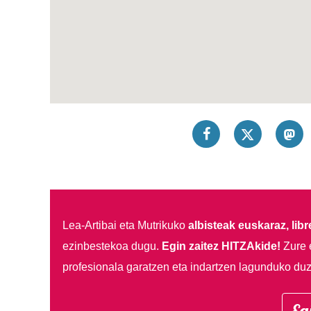
Lea-Artibai eta Mutrikuko
albisteak euskaraz, libre
ezinbestekoa dugu.
Egin zaitez HITZAkide!
Zure 
profesionala garatzen eta indartzen lagunduko duz
Eg