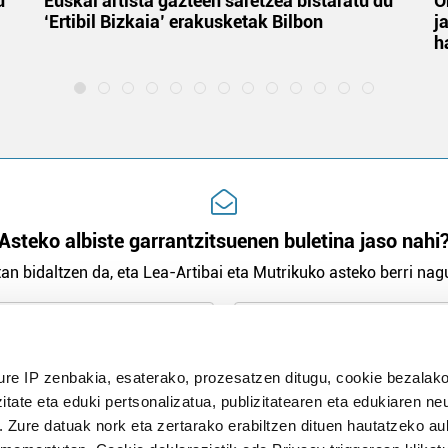
u
Euskal artista gazteen saretzea bistaratu du
O
‘Ertibil Bizkaia’ erakusketak Bilbon
j
h
Asteko albiste garrantzitsuenen buletina jaso nahi
an bidaltzen da, eta Lea-Artibai eta Mutrikuko asteko berri nagu
n Politika
irakurri eta onartzen dut.
ure IP zenbakia, esaterako, prozesatzen ditugu, cookie bezalako
H
itate eta eduki pertsonalizatua, publizitatearen eta edukiaren ne
. Zure datuak nork eta zertarako erabiltzen dituen hautatzeko a