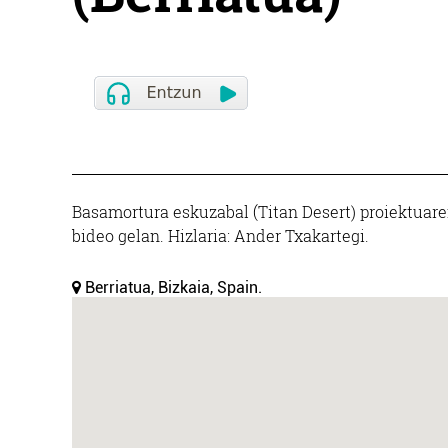
Basamortura eskuzabal (Titan Desert) proiektuaren
bideo gelan. Hizlaria: Ander Txakartegi.
Berriatua, Bizkaia, Spain.