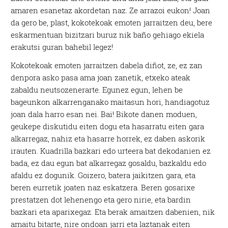
amaren esanetaz akordetan naz. Ze arrazoi eukon! Joan
da gero be, plast, kokotekoak emoten jarraitzen deu, bere
eskarmentuan bizitzari buruz nik baño gehiago ekiela
erakutsi guran bahebil legez!
Kokotekoak emoten jarraitzen dabela diñot, ze, ez zan
denpora asko pasa ama joan zanetik, etxeko ateak
zabaldu neutsozenerarte. Egunez egun, lehen be
bageunkon alkarrenganako maitasun hori, handiagotuz
joan dala harro esan nei. Bai! Bikote danen moduen,
geukepe diskutidu eiten dogu eta hasarratu eiten gara
alkarregaz, nahiz eta hasarre horrek, ez daben askorik
irauten. Kuadrilla bazkari edo urteera bat dekodanien ez
bada, ez dau egun bat alkarregaz gosaldu, bazkaldu edo
afaldu ez dogunik. Goizero, batera jaikitzen gara, eta
beren eurretik joaten naz eskatzera. Beren gosarixe
prestatzen dot lehenengo eta gero nirie, eta bardin
bazkari eta aparixegaz. Eta berak amaitzen dabenien, nik
amaitu bitarte, nire ondoan jarri eta laztanak eiten