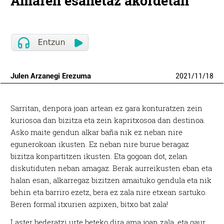
Amaren esanetaz akordetan
Julen Arzanegi Erezuma
2021
/
11
/
18
Sarritan, denpora joan artean ez gara konturatzen zein
kuriosoa dan bizitza eta zein kapritxosoa dan destinoa.
Asko maite gendun alkar baña nik ez neban nire
egunerokoan ikusten. Ez neban nire burue beragaz
bizitza konpartitzen ikusten. Eta gogoan dot, zelan
diskutiduten neban amagaz. Berak aurreikusten eban eta
halan esan, alkarregaz bizitzen amaituko gendula eta nik
behin eta barriro ezetz, bera ez zala nire etxean sartuko.
Beren formal itxurien azpixen, bitxo bat zala!
Laster bederatzi urte beteko dira ama joan zala, eta gaur