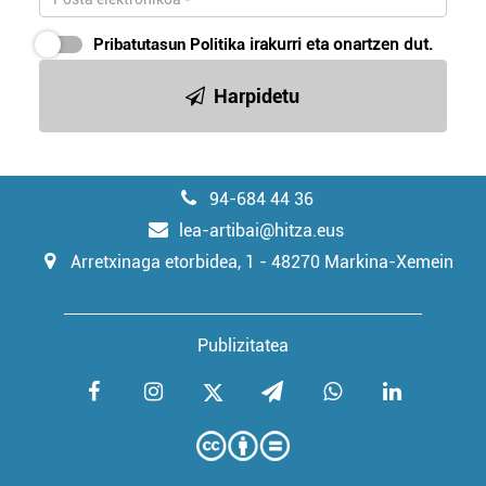
Pribatutasun Politika
irakurri eta onartzen dut.
Harpidetu
94-684 44 36
lea-artibai@hitza.eus
Arretxinaga etorbidea, 1 - 48270 Markina-Xemein
Publizitatea