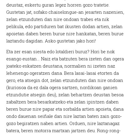
deustaz, eskertu guran legez horren gozo tratetie.
Gustetan jat, sofako chaiselongue-an jesarten nazenien,
zelan etzunduten dan nire ondoan trabes eta nik
pelikula, edo partiduren bat ikusten dodan artien, zelan
apoietan daben beren burue nire hankatan, beren burue
laztandu dagidan. Asko gustetan jako hori!
Eta zer esan siesta edo lotaldieri buruz? Hori be nok
esango eustan… Naiz eta batzuten bera izeten dan ogera
joateko eskatzen deustana, normalien ni izeten naz
lehenengo ogeratzen dana. Bera lasai-lasai etorten da
gero, eta atsegin dot, zelan etzunduten dan nire ondoan
(kuriosoa da ez dala ogera sartzen, nordikoan ganien
etzundutie atsegin deu), zelan behartzen deustan besoa
zabaltzen bera besarkatzeko eta zelan ipintzen daben
beren burue nire papar eta sorbalda artien apoieta, dana
ondo dauenan seiñale dan nire laztan baten zain gozo-
gozo begiratzen naben artien. Orduen, nire laztanagaz
batera, beren motorra martxan jartzen deu. Rong-rong-