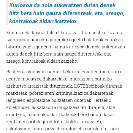
Kuriosoa da nola aukeratzen duten denek
hitz bera hain gauza diferenteak, eta, areago,
kontrakoak aldarrikatzeko
Ziur ez dela kasualitatea libertateari hainbeste ertz atera
izana justu arauak eguneroko ogi eta buletinak egunkari
bihurtu zaizkigunean, baina kuriosoa da nola aukeratzen
duten denek hitz bera hain gauza diferenteak, eta,
areago, kontrakoak aldarrikatzeko.
Besteen askatasun nahiak beldurra eragiten digu, sarri
geurea mugatzea dakarrelako: migrazioari buruzko
diskurtso arrazistak dituztenak, LGTBIfobikoak direnak,
matxistak, pobreziaren kriminalizazioa dakartenak,
langileen esplotazioa bultzatzen dutenak… ertzeko
kolektiboen askatasuna mugatzeaz ari dira, eta, alde
erantzira, hauenak aldarrikatzeak bere baitan dakar
zenbaiten pribilegioak kilin-koloka hastea. Ai,
askatasuna, hain gauza desiratua eta gorrotatua… nork