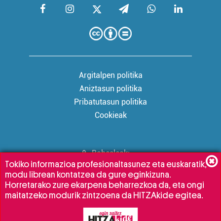
Argitalpen politika
Aniztasun politika
Pribatutasun politika
Cookieak
Babesleak:
Tokiko informazioa profesionaltasunez eta euskaratik,
modu librean kontatzea da gure eginkizuna.
Horretarako zure ekarpena beharrezkoa da, eta ongi
maitatzeko modurik zintzoena da HITZAkide egitea.