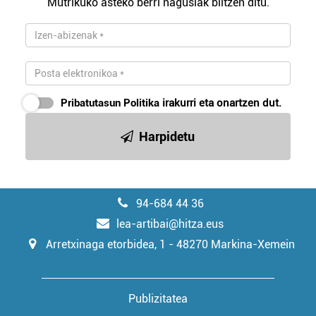
Mutrikuko asteko berri nagusiak biltzen ditu.
Pribatutasun Politika
irakurri eta onartzen dut.
Harpidetu
94-684 44 36
lea-artibai@hitza.eus
Arretxinaga etorbidea, 1 - 48270 Markina-Xemein
Publizitatea