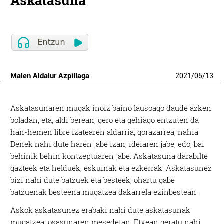
Askatasuna
Malen Aldalur Azpillaga
2021
/
05
/
13
Askatasunaren mugak inoiz baino lausoago daude azken
boladan, eta, aldi berean, gero eta gehiago entzuten da
han-hemen libre izatearen aldarria, gorazarrea, nahia.
Denek nahi dute haren jabe izan, ideiaren jabe, edo, bai
behinik behin kontzeptuaren jabe. Askatasuna darabilte
gazteek eta helduek, eskuinak eta ezkerrak. Askatasunez
bizi nahi dute batzuek eta besteek, ohartu gabe
batzuenak besteena mugatzea dakarrela ezinbestean.
Askok askatasunez erabaki nahi dute askatasunak
mugatzea: osasunaren mesedetan. Etxean geratu nahi