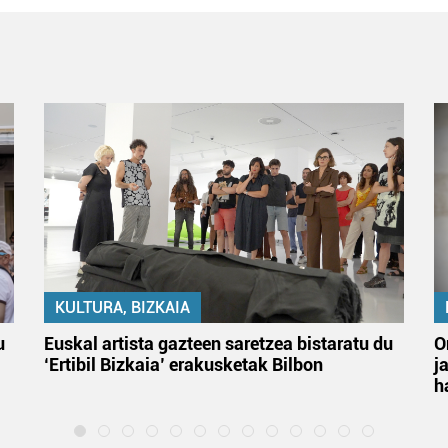
KULTURA, BIZKAIA
u
Euskal artista gazteen saretzea bistaratu du
O
‘Ertibil Bizkaia’ erakusketak Bilbon
j
h