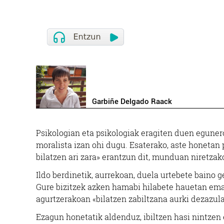
Garbiñe Delgado Raack
Psikologian eta psikologiak eragiten duen eguner
moralista izan ohi dugu. Esaterako, aste honetan
bilatzen ari zara» erantzun dit, munduan niretzako
Ildo berdinetik, aurrekoan, duela urtebete baino 
Gure bizitzek azken hamabi hilabete hauetan ema
agurtzerakoan «bilatzen zabiltzana aurki dezazula
Ezagun honetatik aldenduz, ibiltzen hasi nintzen 