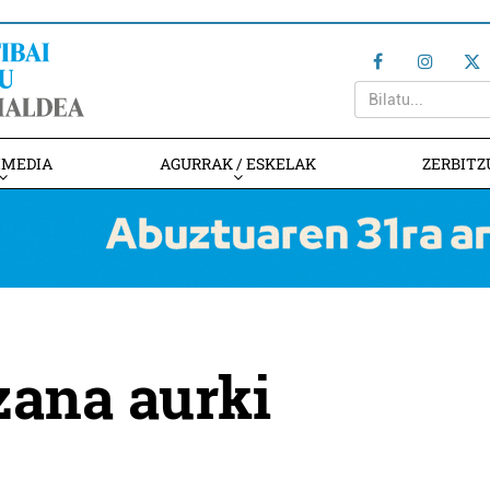
IMEDIA
AGURRAK / ESKELAK
ZERBITZ
zana aurki