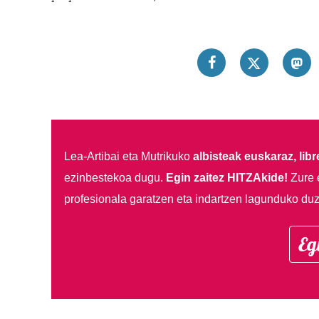
Lea-Artibai eta Mutrikuko
albisteak euskaraz, libre
ezinbestekoa dugu.
Egin zaitez HITZAkide!
Zure 
profesionala garatzen eta indartzen lagunduko duz
Eg