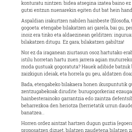
konturatu nintzen: bidea atsegina izatea baino ez
gutxi entzun nuenarekin egiten dut bat hein hand
Aspaldian irakurtzen nabilen hainbeste (filosofia,
gogoeta: etengabe bilakatzen ari garela, bai gu, p
inoiz era tinko eta aldaezinean gelditzen: ingur
bilakatzen ditugu. Ez gara; bilakatzen gabiltza!
Nor ez da iraganean ziurtasun osoz hartutako erab
istilu horretan hartu zuen jarrera agian muturrek
moda gustuak gogoratuta? Hauek adibide batzuk ba
zaizkigun ideiak, eta horrela gu geu, aldatzen doa
Bada, etengabeko bilakaera honen ikuspuntutik 
zentzugabekoak dirudite: burugogorkeriaz ezaugar
hainbesterainoko garrantzia edo zaintza defentsib
beharrezkoa den heriotza (herrietatik urrun daud
banatzea…
Horren ordez aintzat hartzen dugun guztia (egoer
proposatzen dizuet, bilatzen zaudetena bilatzen za