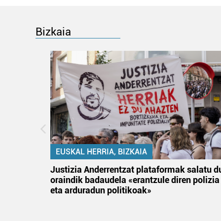
Bizkaia
EUSKAL HERRIA, BIZKAIA
an
Justizia Anderrentzat plataformak salatu d
oraindik badaudela «erantzule diren polizia
eta arduradun politikoak»