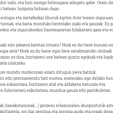
 dut nahi, eta hori inongo helmugara ailegatu gabe. Orain de
i batean: bizipoza bidaian dago.
 teologia eta metafisika) liburuk egiten dute honen inguruan
ertsonak, eta baita munduko bestelako izaki eta gauzak. Ez g
uarekin eta ingurukoekin harremanetan bilakatzen gara eta e
aki edo jokaera batetaz lotsatu? Nork ez dio bere buruari e
oegia zela? Nork ez du barre egin bere nerabezaroko idoloak
ino ez dira, bizitzaren une batean guztiz egokiak eta logi
zela islatzeko.
gure mundu modernoan ezarri ditugun joera batzuk
ri edo pentsamendu bati eustea, esaterako, ego delako hor
oa eskaintzea, bizitzaren atal eta aldaketa naturala eta
en hilerrietan) ezkutatzea, mundua gauza edo partikuletan
ak, banakotasunak,…) prozesu erlazionalen ikuspuntutik azt
biltzatela, oro har zentzua eta zoriona aurki eta eraiki dez