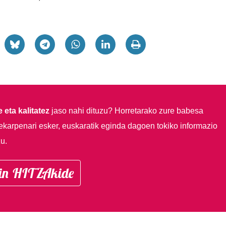
 eta kalitatez
jaso nahi dituzu?
Horretarako zure babesa
ekarpenari esker, euskaratik eginda dagoen tokiko informazio
u.
in HITZAkide