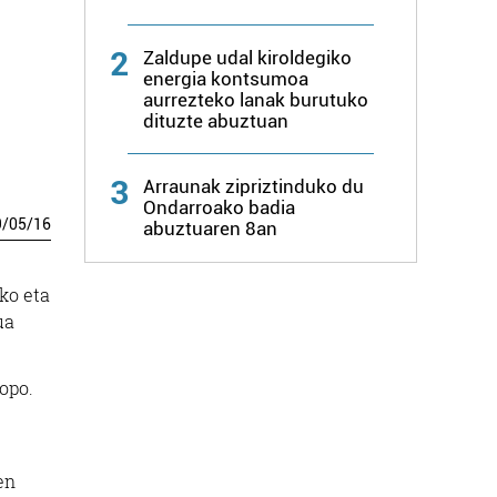
2
Zaldupe udal kiroldegiko
energia kontsumoa
aurrezteko lanak burutuko
dituzte abuztuan
3
Arraunak zipriztinduko du
Ondarroako badia
9
/
05
/
16
abuztuaren 8an
ko eta
ua
opo.
en