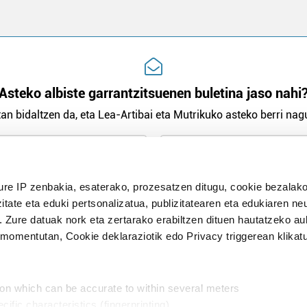
Asteko albiste garrantzitsuenen buletina jaso nahi
an bidaltzen da, eta Lea-Artibai eta Mutrikuko asteko berri nagu
n Politika
irakurri eta onartzen dut.
ure IP zenbakia, esaterako, prozesatzen ditugu, cookie bezalako
H
itate eta eduki pertsonalizatua, publizitatearen eta edukiaren ne
. Zure datuak nork eta zertarako erabiltzen dituen hautatzeko a
omentutan, Cookie deklaraziotik edo Privacy triggerean klikat
Publizitatea
ion which can be accurate to within several meters
in
cific characteristics (fingerprinting)