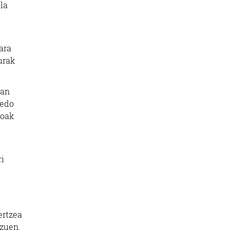
la
ara
urak
san
 edo
koak
ri
ertzea
azuen.