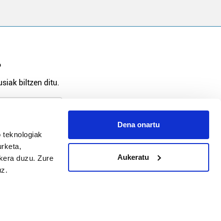
?
siak biltzen ditu.
Dena onartu
 teknologiak
arpidetu
urketa,
Aukeratu
ukera duzu. Zure
uz.
Argitalpen politika
Aniztasun politika
Pribatutasun politika