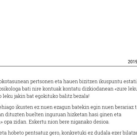
201
okotasunean pertsonen eta hauen bizitzen ikuspuntu estati
 psikologa bati nire kontuak kontatu dizkiodanean «zure lek
 leku jakin bat egokituko balitz bezala!
gehiago ikusten ez nuen ezagun batekin egin nuen berariaz t
n dituzten buelten inguruan hizketan hasi ginen eta
» opa zidan. Eskertu nion bere niganako desioa.
eta hobeto pentsatuz gero, konkretuki ez dudala ezer bilatz