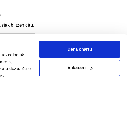
?
siak biltzen ditu.
Dena onartu
 teknologiak
arpidetu
urketa,
Aukeratu
ukera duzu. Zure
uz.
Argitalpen politika
Aniztasun politika
Pribatutasun politika
Cookieak
arako zure ekarpena
 cookieak