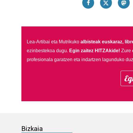
Lea-Artibai eta Mutrikuko
albisteak euskaraz, libre
ezinbestekoa dugu.
Egin zaitez HITZAkide!
Zure 
profesionala garatzen eta indartzen lagunduko duz
Eg
Bizkaia