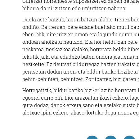
Guretzat horrenbeste suposatzen ez daben detaile
biherra da ni izutzen edo urduritzen nabena.
Duela aste batzuk, lagun batzun alabie, trenez b
ondiño. Ba trenien, bere edade bueltako mutil batz
eben. Nik, nire iritzixe emon eta lagundu guran
ondoan aholkatu neutzon. Eta hor heldu zan bere 
neskatoa, neskazkoa dalako, horretara heldu biherr
lekutik jaiki eta edadeko baten ondora joatiena) n
heziketie. Ez deutsat bildurregaz hazten irakatsi g
pentsetan dodan arren, eta bildur bariko heziketa 
behin-behiñien, behintzet. Zoritxarrez, bizi garen
Horregaitzik, bildur bariko bizi-erlaziño horretar
egoerei eurre eiñ. Iñor arazoatan ikusi ezkero, l
gura dodaz, danok etxera sano eta ezelako susto 
aletxue ipiñi ezkero, akaso, lortuko dogu nonoz ego