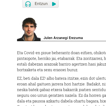
Julen Arzanegi Erezuma
Eta Covid-en pisue beherantz doan eiñien, ohikota
pintxopote, herriko jai, etabarrak. Eta zoritzarr
estali dabezan arazoak barriro agertzen hasi jak
bortxaketa eta sexu erasoei buruz.
EZ, beti dala EZ! albo batera itzitxe, ezin dot ule
eroan ahal gaituen jarrera hori hartzie. Badakit, 
neska batek gabaz etxera bakarrik joatien sentidu
seguru oso urrun geratzen nazela. Ez da horren ga
dala eta pausoa azkartu dabela ohartu bagara, bix