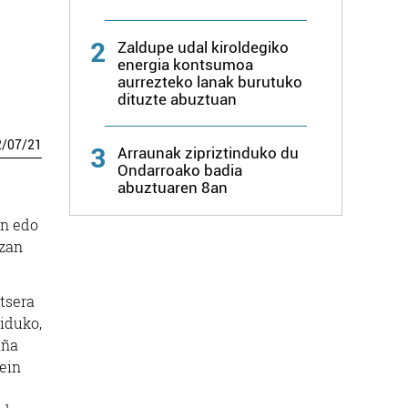
2
Zaldupe udal kiroldegiko
energia kontsumoa
aurrezteko lanak burutuko
dituzte abuztuan
2
/
07
/
21
3
Arraunak zipriztinduko du
Ondarroako badia
abuztuaren 8an
in edo
ezan
utsera
tiduko,
aña
 ein