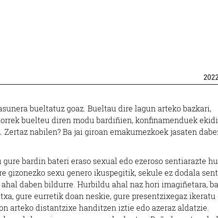
202
sunera bueltatuz goaz. Bueltau dire lagun arteko bazkari,
ez, horrek buelteu diren modu bardiñien, konfinamenduek ekid
uz. Zertaz nabilen? Ba jai giroan emakumezkoek jasaten dab
rtu gure bardin bateri eraso sexual edo ezeroso sentiarazte h
nire gizonezko sexu genero ikuspegitik, sekule ez dodala sen
 ahal daben bildurre. Hurbildu ahal naz hori imagiñetara, b
txa, gure eurretik doan neskie, gure presentzixegaz ikeratu
on arteko distantzixe handitzen iztie edo azeraz aldatzie.