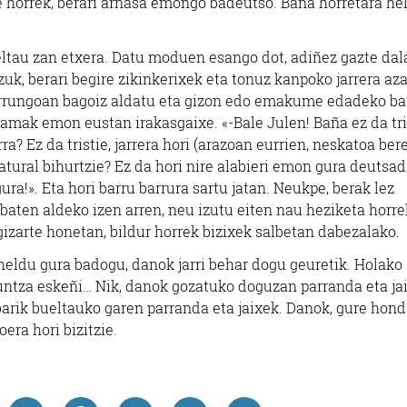
 horrek, berari arnasa emongo badeutso. Baña horretara he
ueltau zan etxera. Datu moduen esango dot, adiñez gazte dal
uk, berari begire zikinkerixek eta tonuz kanpoko jarrera aza
, urrungoan bagoiz aldatu eta gizon edo emakume edadeko b
amak emon eustan irakasgaixe. «-Bale Julen! Baña ez da tri
a? Ez da tristie, jarrera hori (arazoan eurrien, neskatoa ber
atural bihurtzie? Ez da hori nire alabieri emon gura deutsa
ura!». Eta hori barru barrura sartu jatan. Neukpe, berak lez
baten aldeko izen arren, neu izutu eiten nau heziketa horre
 gizarte honetan, bildur horrek bizixek salbetan dabezalako.
a heldu gura badogu, danok jarri behar dogu geuretik. Holako
aguntza eskeñi… Nik, danok gozatuko doguzan parranda eta ja
barik bueltauko garen parranda eta jaixek. Danok, gure hond
era hori bizitzie.