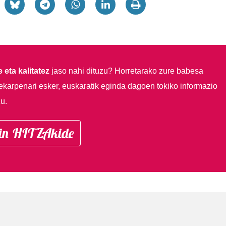
 eta kalitatez
jaso nahi dituzu?
Horretarako zure babesa
ekarpenari esker, euskaratik eginda dagoen tokiko informazio
u.
in HITZAkide