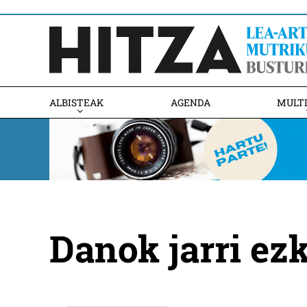
ALBISTEAK
AGENDA
MULT
Danok jarri ezk