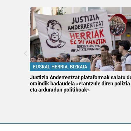
EUSKAL HERRIA, BIZKAIA
an
Justizia Anderrentzat plataformak salatu d
oraindik badaudela «erantzule diren polizia
eta arduradun politikoak»