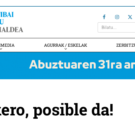
IMEDIA
AGURRAK / ESKELAK
ZERBITZ
ero, posible da!