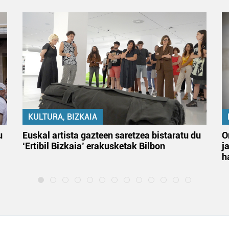
KULTURA, BIZKAIA
u
Euskal artista gazteen saretzea bistaratu du
O
‘Ertibil Bizkaia’ erakusketak Bilbon
j
h