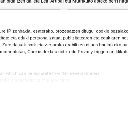
an bidaltzen da, eta Lea-Artibai eta Mutrikuko asteko berri nagu
n Politika
irakurri eta onartzen dut.
ure IP zenbakia, esaterako, prozesatzen ditugu, cookie bezalako
H
itate eta eduki pertsonalizatua, publizitatearen eta edukiaren ne
. Zure datuak nork eta zertarako erabiltzen dituen hautatzeko a
omentutan, Cookie deklaraziotik edo Privacy triggerean klikat
Publizitatea
ion which can be accurate to within several meters
in
cific characteristics (fingerprinting)
d and set your preferences in the
details section
.
aratik, modu librean kontatzea da gure eginkizuna. Horret
intzoena da HITZAkide egitea.
n ditugu, zure IP zenbakia, besteak beste, teknologia erabiliz,
Babesleak:
, iragarkiak eta edukia neurtzeko, jendeari buruzko informazioa b
abiltzen dituen hauta dezakezu.