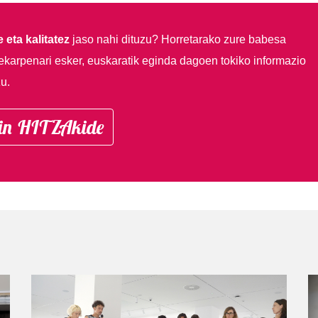
 eta kalitatez
jaso nahi dituzu?
Horretarako zure babesa
ekarpenari esker, euskaratik eginda dagoen tokiko informazio
u.
in HITZAkide