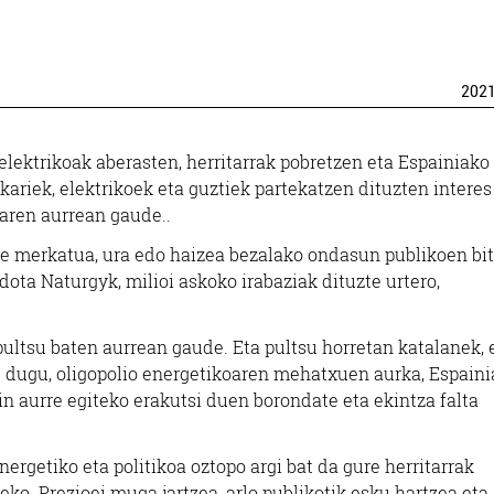
202
elektrikoak aberasten, herritarrak pobretzen eta Espainiako
ariek, elektrikoek eta guztiek partekatzen dituzten interes
aren aurrean gaude..
e merkatua, ura edo haizea bezalako ondasun publikoen bit
dota Naturgyk, milioi askoko irabaziak dituzte urtero,
 pultsu baten aurrean gaude. Eta pultsu horretan katalanek, 
tu dugu, oligopolio energetikoaren mehatxuen aurka, Espain
in aurre egiteko erakutsi duen borondate eta ekintza falta
getiko eta politikoa oztopo argi bat da gure herritarrak
ko. Prezioei muga jartzea, arlo publikotik esku hartzea eta