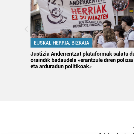
EUSKAL HERRIA, BIZKAIA
an
Justizia Anderrentzat plataformak salatu d
oraindik badaudela «erantzule diren polizia
eta arduradun politikoak»