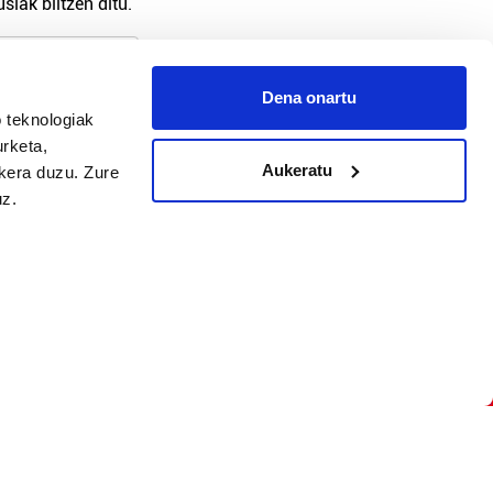
siak biltzen ditu.
Dena onartu
 teknologiak
arpidetu
urketa,
Aukeratu
ukera duzu. Zure
uz.
Argitalpen politika
Aniztasun politika
Pribatutasun politika
Cookieak
arako zure ekarpena
 cookieak
iltzeko eta