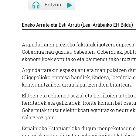
Eneko Arrate eta Esti Arruti (Lea-Artibaiko EH Bildu)
Argindarraren prezioko fakturak igotzen; enpresa 
Gobernua hau guztiau babesten. Gobernuek, politik
ekonomikoek sortutako eta baimendutako iruzurr
Argindarrarekin espekulatu eta manipulatzen dut
Oligopolioko enpresa handiek, Endesa, Iberdrola e
kontsumitzaileei dirua lapurtzen dien bitartean.
Eliteen eta gehiengo sozial eta herrikoien arteko
herritarrek eta galiziarrek, fronte komun bat osa
Gobernuak iruzur elektrikoari egiturazko neurriek
salatzeaz gain.
Espainiako Estatuarekiko dugun menpekotasun ener
enpresek egiten dituzten gehiegikerietatik babeste