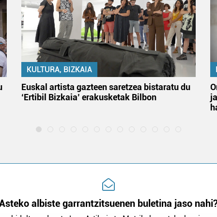
KULTURA, BIZKAIA
u
Euskal artista gazteen saretzea bistaratu du
O
‘Ertibil Bizkaia’ erakusketak Bilbon
j
h
Asteko albiste garrantzitsuenen buletina jaso nahi