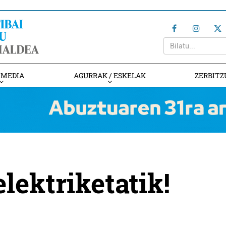
IMEDIA
AGURRAK / ESKELAK
ZERBITZ
lektriketatik!