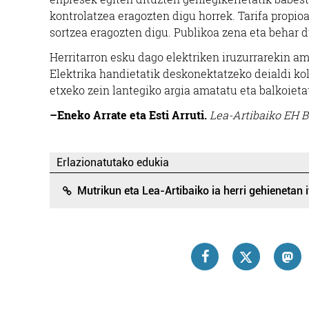
kontrolatzea eragozten digu horrek. Tarifa propioa
sortzea eragozten digu. Publikoa zena eta behar 
Herritarron esku dago elektriken iruzurrarekin am
Elektrika handietatik deskonektatzeko deialdi kol
etxeko zein lantegiko argia amatatu eta balkoietat
–Eneko Arrate eta Esti Arruti.
Lea-Artibaiko EH B
Erlazionatutako edukia
Mutrikun eta Lea-Artibaiko ia herri gehienetan i