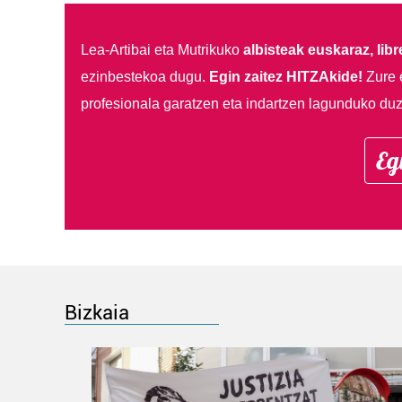
Lea-Artibai eta Mutrikuko
albisteak euskaraz, libre
ezinbestekoa dugu.
Egin zaitez HITZAkide!
Zure 
profesionala garatzen eta indartzen lagunduko duz
Eg
Bizkaia