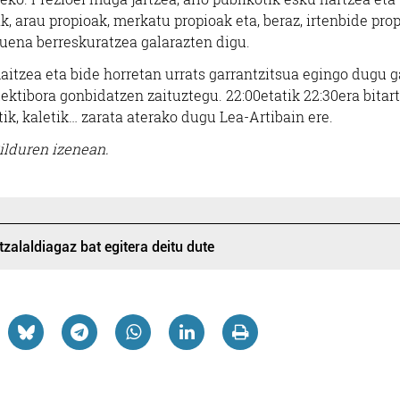
k, arau propioak, merkatu propioak eta, beraz, irtenbide pro
duena berreskuratzea galarazten digu.
aitzea eta bide horretan urrats garrantzitsua egingo dugu g
ektibora gonbidatzen zaituztegu. 22:00etatik 22:30era bitar
ik, kaletik… zarata aterako dugu Lea-Artibain ere.
ilduren izenean.
tzalaldiagaz bat egitera deitu dute