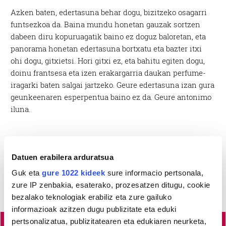
Azken baten, edertasuna behar dogu, bizitzeko osagarri
funtsezkoa da. Baina mundu honetan gauzak sortzen
dabeen diru kopuruagatik baino ez doguz baloretan, eta
panorama honetan edertasuna bortxatu eta bazter itxi
ohi dogu, gitxietsi. Hori gitxi ez, eta bahitu egiten dogu,
doinu frantsesa eta izen erakargarria daukan perfume-
iragarki baten salgai jartzeko. Geure edertasuna izan gura
geunkeenaren esperpentua baino ez da. Geure antonimo
iluna.
Datuen erabilera arduratsua
Guk eta
gure 1022 kideek
sure informacio pertsonala,
zure IP zenbakia, esaterako, prozesatzen ditugu, cookie
bezalako teknologiak erabiliz eta zure gailuko
informazioak azitzen dugu publizitate eta eduki
pertsonalizatua, publizitatearen eta edukiaren neurketa,