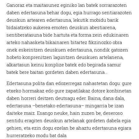
Ganoraz eta maitasunez eginiko lan batek sorrarazoten
daben edertasuna behar dogu, egia hurrago sentiarazoten
deuskun artearen edertasuna, lekutik mobidu barik
bidaiatzeko aukerea emoten deuskun abestiarena,
sentiberatasuna bide hartuta eta forma zein edukinaren
arteko nahasketa bikainaren bitartez fikzinozko obra
onek eskeintzen deuskuen edertasuna, nondik gatozen
hobeto konprenitzen laguntzen deuskuen artelanena,
alkartasun keinu konplize batek edo begirada samur
batek bere baitan gordeten daben edertasuna…
Edertasuna polita dan edozerregaz nahastetan dogu: gure
etxeko hormakaz edo gure zapatilakaz dotore konbinetan
daben horreri deitzen deutsagu eder. Baina, dana dala,
edertasuna –benetako edertasuna– mingarria be izan
daiteke maiz. Esango neuke, hain zuzen be, deseroso
sentidu eragiten deuskun artelanak gordeten dabela egia
gehien, eta ezin dogu ezelan be ahaztu edertasuna egiara
hurreratzeko modu bat dala.