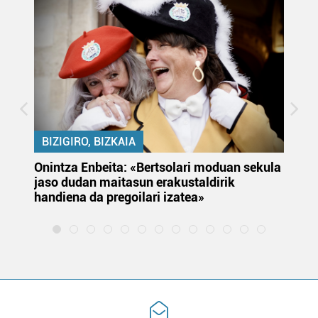
baliatzen gara. Ohar hau onartuz gero, teknologia hori
erabiltzeko baimen esplizitua ematen diguzu.
Gehiago
irakurri
BIZIGIRO, BIZKAIA
Onintza Enbeita: «Bertsolari moduan sekula
Ez
jaso dudan maitasun erakustaldirik
handiena da pregoilari izatea»