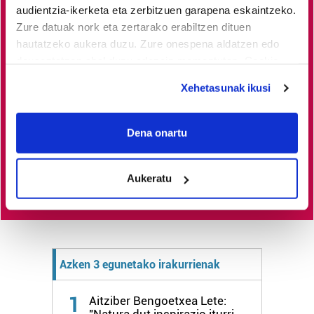
audientzia-ikerketa eta zerbitzuen garapena eskaintzeko.
Lea-Artibai eta Mutrikuko
albisteak euskaraz, libre eta
Zure datuak nork eta zertarako erabiltzen dituen
kalitatez
jaso nahi dituzu?
Horretarako zure babesa
hautatzeko aukera duzu. Zure onespena aldatzen edo
ezinbestekoa dugu.
Egin zaitez HITZAkide!
Zure
deuseztatzen ahal duzu edozein momentutan, Cookie
deklaraziotik edo Privacy triggerean klikatuz.
ekarpenari esker, euskaratik eginda dagoen tokiko
Xehetasunak ikusi
informazio profesionala garatzen eta indartzen lagunduko
If you allow, we would also like to:
duzu.
Collect information about your geographical
Dena onartu
location which can be accurate to within several
Egin HITZAkide
meters
Aukeratu
Identify your device by actively scanning it for
specific characteristics (fingerprinting)
Find out more about how your personal data is processed
and set your preferences in the
details section
.
Azken 3 egunetako irakurrienak
Guk eta gure bazkideek zure datu pertsonalak
prozesatzen ditugu, zure IP zenbakia, besteak beste,
1
Aitziber Bengoetxea Lete:
teknologia erabiliz, cookieak adibidez, iragarki eta eduki